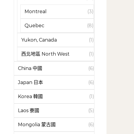
Montreal
(3)
Quebec
(8)
Yukon, Canada
(1)
西北地區 North West
(1)
China 中國
(6)
Japan 日本
(6)
Korea 韓國
(1)
Laos 寮國
(5)
Mongolia 蒙古國
(6)