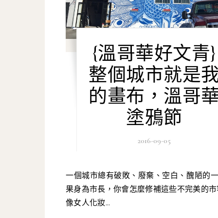
{溫哥華好文青}
整個城市就是
的畫布，溫哥
塗鴉節
2016-09-05
一個城市總有破敗、廢棄、空白、醜陋的一面。如
果身為市長，你會怎麼修補這些不完美的市
像女人化妝...