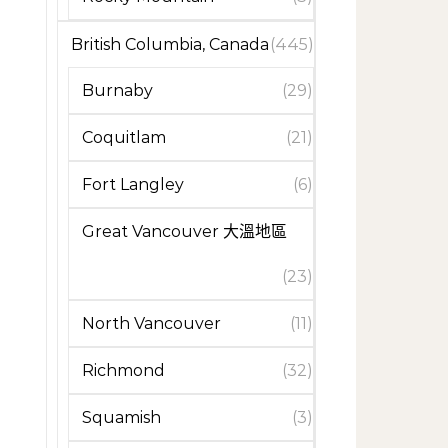
British Columbia, Canada
(445)
Burnaby
(29)
Coquitlam
(21)
Fort Langley
(6)
Great Vancouver 大溫地區
(23)
North Vancouver
(11)
Richmond
(32)
Squamish
(3)