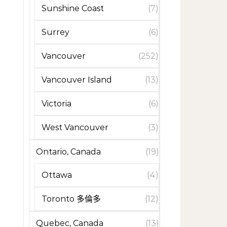
Sunshine Coast
(7)
Surrey
(6)
Vancouver
(252)
Vancouver Island
(13)
Victoria
(6)
West Vancouver
(3)
Ontario, Canada
(19)
Ottawa
(4)
Toronto 多倫多
(12)
Quebec, Canada
(13)