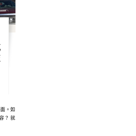
我
華
容？ 就