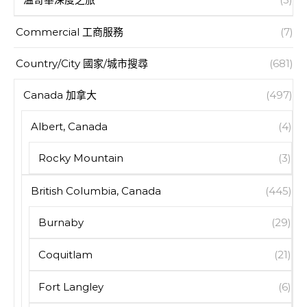
Commercial 工商服務
(7)
Country/City 國家/城市搜尋
(681)
Canada 加拿大
(497)
Albert, Canada
(4)
Rocky Mountain
(3)
British Columbia, Canada
(445)
Burnaby
(29)
Coquitlam
(21)
Fort Langley
(6)