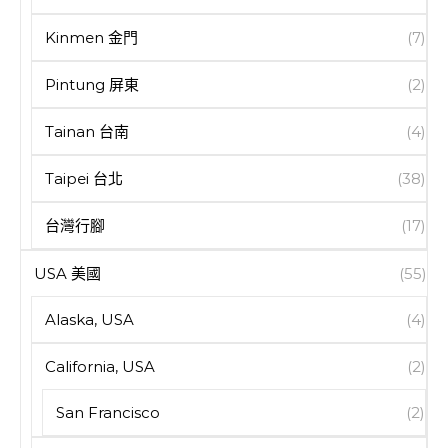
Kinmen 金門
(7)
Pintung 屏東
(2)
Tainan 台南
(4)
Taipei 台北
(38)
台灣行腳
(17)
USA 美國
(55)
Alaska, USA
(4)
California, USA
(2)
San Francisco
(2)