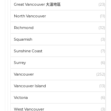
Great Vancouver 大溫地區
(23)
North Vancouver
(11)
Richmond
(32)
Squamish
(3)
Sunshine Coast
(7)
Surrey
(6)
Vancouver
(252)
Vancouver Island
(13)
Victoria
(6)
West Vancouver
(3)