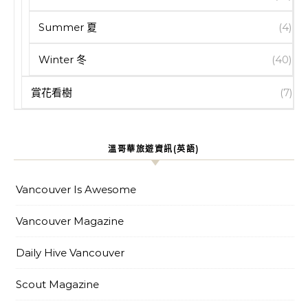
Summer 夏
(4)
Winter 冬
(40)
賞花看樹
(7)
溫哥華旅遊資訊(英語)
Vancouver Is Awesome
Vancouver Magazine
Daily Hive Vancouver
Scout Magazine