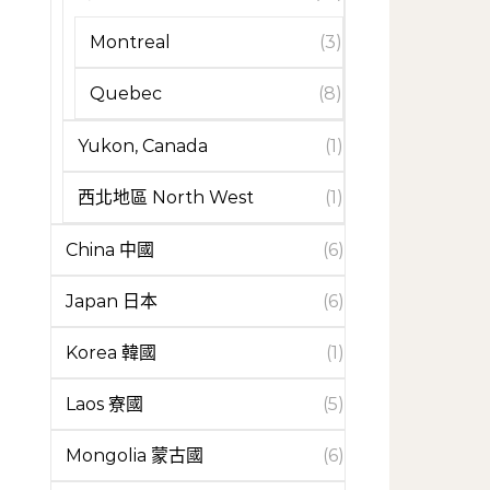
Montreal
(3)
Quebec
(8)
Yukon, Canada
(1)
西北地區 North West
(1)
China 中國
(6)
Japan 日本
(6)
Korea 韓國
(1)
Laos 寮國
(5)
Mongolia 蒙古國
(6)