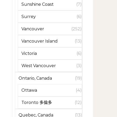
Sunshine Coast
(7)
Surrey
(6)
Vancouver
(252)
Vancouver Island
(13)
Victoria
(6)
West Vancouver
(3)
Ontario, Canada
(19)
Ottawa
(4)
Toronto 多倫多
(12)
Quebec, Canada
(13)