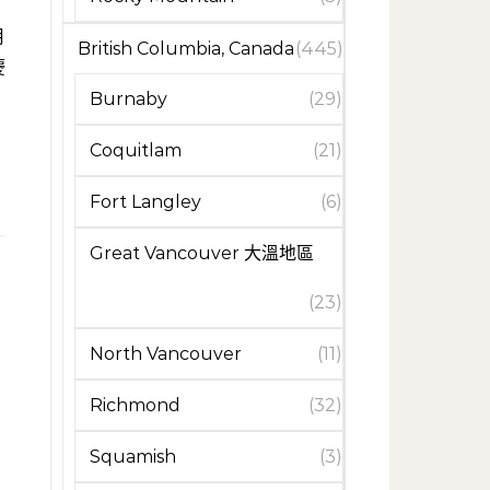
British Columbia, Canada
(445)
慶
Burnaby
(29)
Coquitlam
(21)
Fort Langley
(6)
Great Vancouver 大溫地區
(23)
North Vancouver
(11)
Richmond
(32)
Squamish
(3)