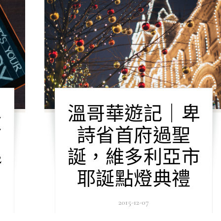
卑
溫哥華遊記｜卑
市
詩省首府過聖
2
誕，維多利亞市
耶誕點燈典禮
2015-12-07