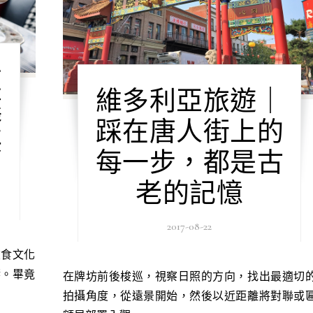
在
維多利亞旅遊｜
讓
踩在唐人街上的
英
每一步，都是古
老的記憶
2017-08-22
響。畢竟
在牌坊前後梭巡，視察日照的方向，找出最適切的
拍攝角度，從遠景開始，然後以近距離將對聯或