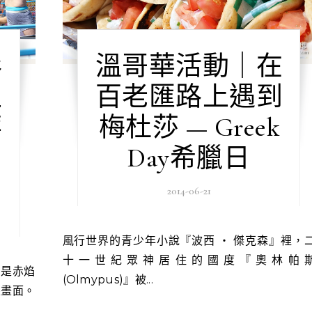
彩
溫哥華活動｜在
生
百老匯路上遇到
華
梅杜莎 — Greek
Day希臘日
2014-06-21
風行世界的青少年小說『波西 ‧ 傑克森』裡，二
十一世紀眾神居住的國度『奧林帕
(Olmypus)』被...
眼畫面。