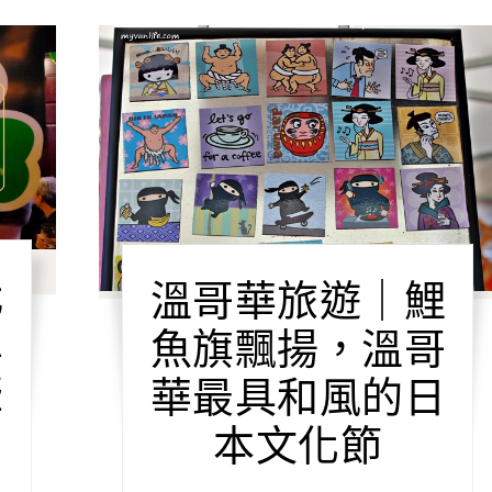
我
溫哥華旅遊｜鯉
翠
魚旗飄揚，溫哥
盛
華最具和風的日
本文化節