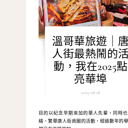
溫哥華旅遊｜
人街最熱鬧的
動，我在2025點
亮華埠
2025-08-18
目的以紀念早期來加的華人先輩，同時也企圖活
絡、繁華唐人街商圈的活動，經過數年的