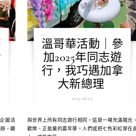
唐
溫哥華活動｜參
活
加2025年同志遊
行，我巧遇加拿
大新總理
2025-08-05
與世界上所有同志遊行相同，這是一場充滿陽光、
舉辦，顯
歡樂、正能量的嘉年華。人們或把七色彩虹穿在