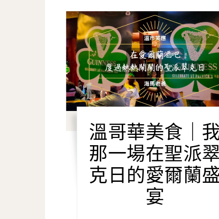
溫哥華美食｜
那一場在聖派
克日的愛爾蘭
宴