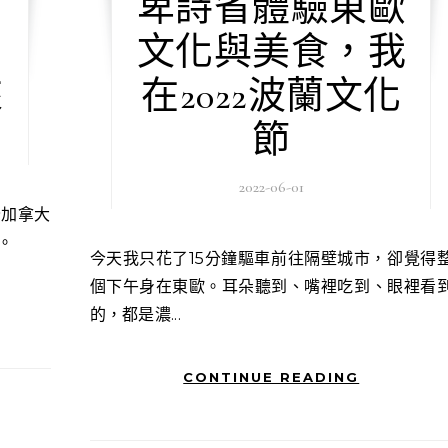
卑詩省體驗東歐
文化與美食，我
來
在2022波蘭文化
節
2022-06-01
。
今天我只花了15分鐘驅車前往隔壁城市，卻覺得整
個下午身在東歐。耳朵聽到、嘴裡吃到、眼裡看
的，都是濃...
CONTINUE READING