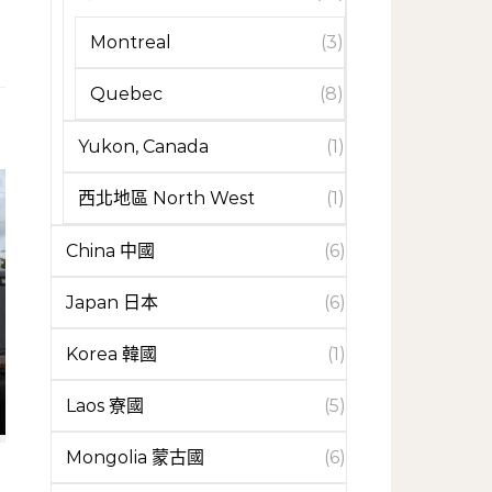
Montreal
(3)
Quebec
(8)
Yukon, Canada
(1)
西北地區 North West
(1)
China 中國
(6)
Japan 日本
(6)
Korea 韓國
(1)
Laos 寮國
(5)
Mongolia 蒙古國
(6)