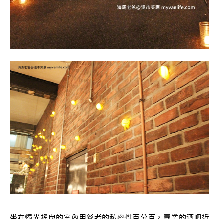
坐在燭光搖曳的室內用餐者的私密性百分百，專業的酒吧近