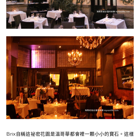
Brix自稱這祕密花園是溫哥華都會裡一顆小小的寶石。這樣