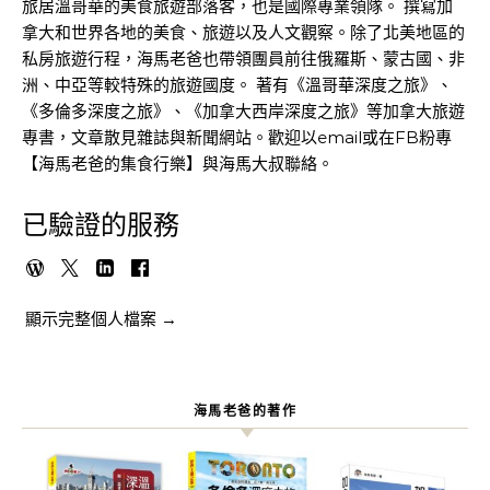
旅居溫哥華的美食旅遊部落客，也是國際專業領隊。 撰寫加
拿大和世界各地的美食、旅遊以及人文觀察。除了北美地區的
私房旅遊行程，海馬老爸也帶領團員前往俄羅斯、蒙古國、非
洲、中亞等較特殊的旅遊國度。 著有《溫哥華深度之旅》、
《多倫多深度之旅》、《加拿大西岸深度之旅》等加拿大旅遊
專書，文章散見雜誌與新聞網站。歡迎以email或在FB粉專
【海馬老爸的集食行樂】與海馬大叔聯絡。
已驗證的服務
顯示完整個人檔案 →
海馬老爸的著作