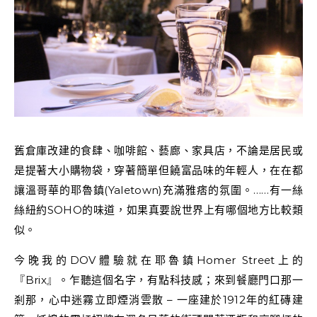
舊倉庫改建的食肆、咖啡館、藝廊、家具店，不論是居民或
是提著大小購物袋，穿著簡單但饒富品味的年輕人，在在都
讓溫哥華的耶魯鎮(Yaletown)充滿雅痞的氛圍。……有一絲
絲紐約SOHO的味道，如果真要說世界上有哪個地方比較類
似。
今晚我的DOV體驗就在耶魯鎮Homer Street上的
『Brix』。乍聽這個名字，有點科技感；來到餐廳門口那一
剎那，心中迷霧立即煙消雲散 – 一座建於1912年的紅磚建