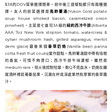
$38的DOV菜單選擇簡單，前中後三道餐點都只有兩種選
擇。友人的前菜選擇是
馬鈴薯湯
(Yukon Gold potato
soup house smoked bacon, caramelized onion
pinwheel)，主菜是七盎司3A級的
紐約西冷牛排
(Alberta
AAA 7oz New York striploin tomato, watercress &
oytser mushroom hash, grilled asparagus, merlot
demi glace)最後來個
香草奶烙
(Vanilla bean panna
cotta fresh fruit coulis)當作甜點。馬鈴薯湯甜中帶有培根
的香氣，可惜不夠燙口；西冷牛排牛味濃郁，雖然是
medium-rare，但火侯控制恰當，軟Q不見血水。奶烙在雞
尾酒杯裡趁著番茄果，沉澱在杯底深處果然有厚實的香草醬
汁。