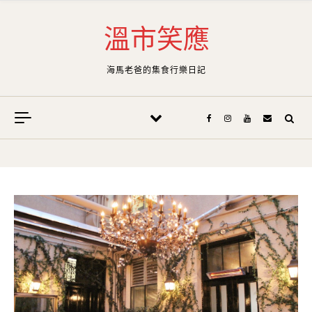
Skip to content
溫市笑應
海馬老爸的集食行樂日記