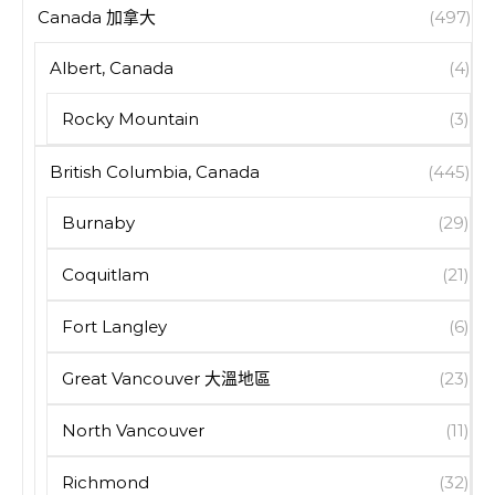
Canada 加拿大
(497)
Albert, Canada
(4)
Rocky Mountain
(3)
British Columbia, Canada
(445)
Burnaby
(29)
Coquitlam
(21)
Fort Langley
(6)
Great Vancouver 大溫地區
(23)
North Vancouver
(11)
Richmond
(32)