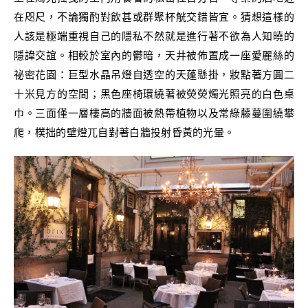
在咫尺，不論獨酌對飲甚或群聚杯觥交錯皆宜。猜想這樣的
人該是極端重視自己的隱私不然就是進行著不欲為人知曉的
隱諱交誼。相較於室內的鬱暗，天井被佈置成一座愛麗絲的
祕密花園：巨型水晶吊燈自透空的天蓬懸掛，妝點著方圓二
十米見方的空間；黑色座椅環繞著被熒熒燭光照亮的白色桌
巾。三面僅一層樓高的牆面被熱帶植物以及常綠藤蔓圍繞攀
爬，樸拙的壁燈兀自對著白牆投射昏黃的光暈。