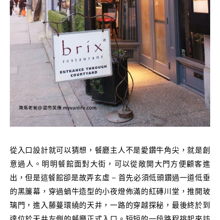
從入口設計就可以猜想，餐廳主人不是愛鑽牛角尖，就是創
意過人。明明餐館面對大街，可以從敞開大門方便顧客進
出，但是這餐館卻是故弄玄虛 – 首先必須低頭鑽過一道低垂
的黑簾幕，穿過蝸牛造型的小夜燈佈滿的紅磚川堂，推開玻
璃門，進入藤蔓環繞的天井，一路的穿越探秘，最後終於到
達位於天井左側的餐廳正式入口。短短的一段路程挑起來訪