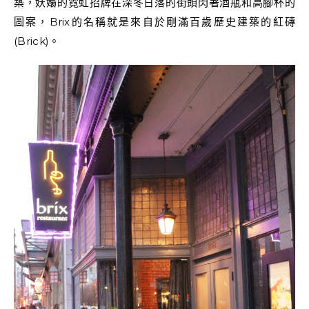
築，妖嬝的霓虹招牌在深冬日落的街頭閃著酒瓶和高腳杯的
圖案，Brix的名稱就是來自於剛滿百歲歷史建築的紅磚
(Brick)。