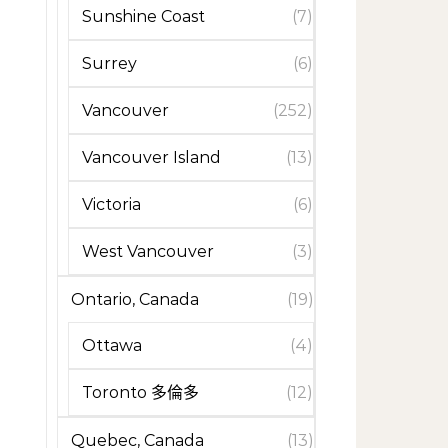
Sunshine Coast
(7)
Surrey
(6)
Vancouver
(252)
Vancouver Island
(13)
Victoria
(6)
West Vancouver
(3)
Ontario, Canada
(19)
Ottawa
(4)
Toronto 多倫多
(12)
Quebec, Canada
(13)