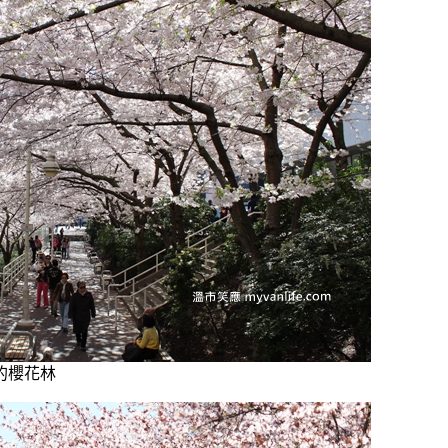
n的櫻花林