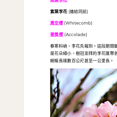
黑葉李花
紫葉李花
(連結同前)
惠空櫻
(Whitecomb)
褒獎櫻
(Accolade)
春寒料峭，李花先報到。這段期間
是花朵細小，樹冠澎拜的李花匯聚
蜿蜒長達數百公尺甚至一公里長。