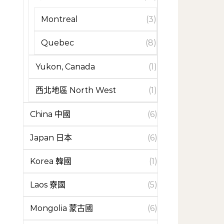
Montreal
(3)
Quebec
(8)
Yukon, Canada
(1)
西北地區 North West
(1)
China 中國
(6)
Japan 日本
(6)
Korea 韓國
(1)
Laos 寮國
(5)
Mongolia 蒙古國
(6)