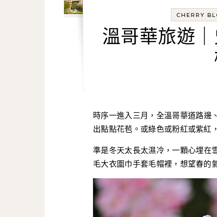
CHERRY B
溫哥華旅遊｜
時序
一進入三月，全溫哥華道路邊
出點點花苞。或綠色或粉紅或紫紅
準是冬天太長太濕冷，一顆心埋在
毛大衣圍巾手套毛帽裡，想望春的