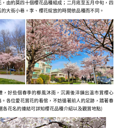
花，由約莫四十個櫻花品種組成；二月底至五月中旬，四
區的大街小巷。李、櫻花綻放的時間依品種而不同。
洗禮，好些個春季的櫛風沐雨，沉澱後淬鍊出溫市賞櫻心
略。各位愛花賞花的看倌，不妨循著前人的足跡，踏著春
選各花名的連結可詳知櫻花品種介紹以及觀賞地點)