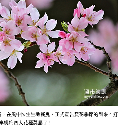
覆，在風中怯生生地搖曳，正式宣告賞花季節的到來。打
的櫻李桃梅四大花種莫屬了！