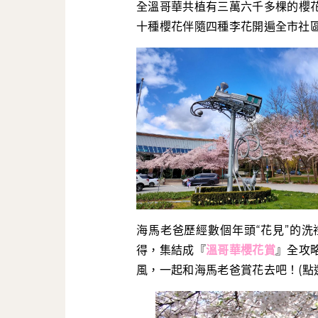
全溫哥華共植有三萬六千多棵的櫻
十種櫻花伴隨四種李花開遍全市社
海馬老爸歷經數個年頭“花見”的
得，集結成『
溫哥華櫻花賞
』全攻
風，一起和海馬老爸賞花去吧！(點