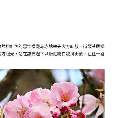
雖然桃紅色的惠空櫻艷赤赤地率先大方綻放，街頭巷尾還
各方眼光，站在鎂光燈下以粉紅粉白妝扮街道，往往一路