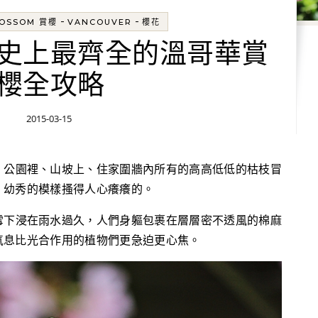
-
-
LOSSOM 賞櫻
VANCOUVER
櫻花
史上最齊全的溫哥華賞
櫻全攻略
2015-03-15
、公園裡、山坡上、住家圍牆內所有的高高低低的枯枝冒
，幼秀的模樣搔得人心癢癢的。
雪下浸在雨水過久，人們身軀包裹在層層密不透風的棉麻
氣息比光合作用的植物們更急迫更心焦。