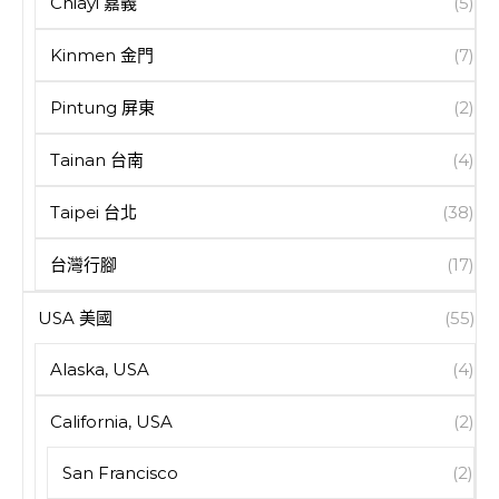
Chiayi 嘉義
(5)
Kinmen 金門
(7)
Pintung 屏東
(2)
Tainan 台南
(4)
Taipei 台北
(38)
台灣行腳
(17)
USA 美國
(55)
Alaska, USA
(4)
California, USA
(2)
San Francisco
(2)