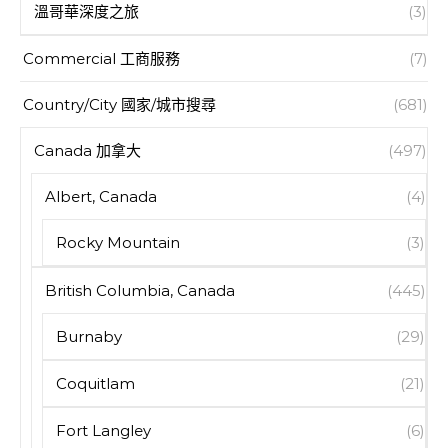
溫哥華深度之旅
(3)
Commercial 工商服務
(7)
Country/City 國家/城市搜尋
(681)
Canada 加拿大
(497)
Albert, Canada
(4)
Rocky Mountain
(3)
British Columbia, Canada
(445)
Burnaby
(29)
Coquitlam
(21)
Fort Langley
(6)