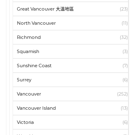
Great Vancouver 大溫地區
(23)
North Vancouver
(11)
Richmond
(32)
Squamish
(3)
Sunshine Coast
(7)
Surrey
(6)
Vancouver
(252)
Vancouver Island
(13)
Victoria
(6)