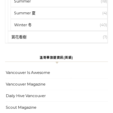
Summer
(18)
Summer 夏
(4)
Winter 冬
(40)
賞花看樹
(7)
溫哥華旅遊資訊(英語)
Vancouver Is Awesome
Vancouver Magazine
Daily Hive Vancouver
Scout Magazine