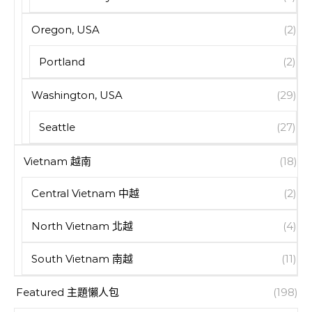
Oregon, USA
(2)
Portland
(2)
Washington, USA
(29)
Seattle
(27)
Vietnam 越南
(18)
Central Vietnam 中越
(2)
North Vietnam 北越
(4)
South Vietnam 南越
(11)
Featured 主題懶人包
(198)