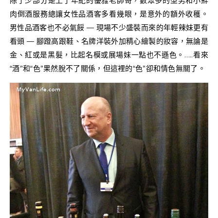
除了少部分是上了年紀的優雅老帥哥，數眾多的型男和小鮮
肉倒酒服務總讓女性品酒客多看幾眼，是意外的額外收穫。
男性品酒客也不必氣餒 — 現場不少盛裝而來的年輕辣妹更有
看頭 — 腳蹬高跟鞋、名牌洋裝外加精心繪製的妝容，無論是
金、紅或是黑髮，比起名模或展場妹一點也不遜色。…..看來
“酒”和“色”果然脫不了關係，但這裡的“色”卻和情色無關了。