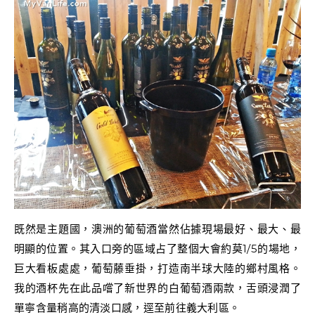
既然是主題國，澳洲的葡萄酒當然佔據現場最好、最大、最
明顯的位置。其入口旁的區域占了整個大會約莫1/5的場地，
巨大看板處處，葡萄藤垂掛，打造南半球大陸的鄉村風格。
我的酒杯先在此品嚐了新世界的白葡萄酒兩款，舌頭浸潤了
單寧含量稍高的清淡口感，逕至前往義大利區。