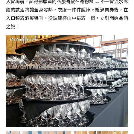
入會場前，記得把厚重的衣服寄放在寄物櫃….. 不一會流水席
般的試酒將讓全身發熱，衣服一件件脫掉。驗過票券後，在
入口領取酒展特刊，從玻璃杯山中撿取一個，立刻開始品酒
之旅。