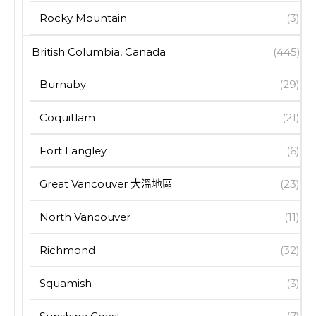
Rocky Mountain
(3)
British Columbia, Canada
(445)
Burnaby
(29)
Coquitlam
(21)
Fort Langley
(6)
Great Vancouver 大溫地區
(23)
North Vancouver
(11)
Richmond
(32)
Squamish
(3)