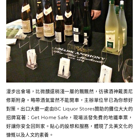
漫步出會場，比微醺還稍淺一層的飄飄然，彷彿酒神戴奧尼
修斯附身。略帶酒氣當然不能開車，主辦單位早已為你想好
對策。出口大廳一處由BC Liquor Stores贊助的攤位大大的
招牌寫著：Get Home Safe，現場派發免費的地鐵車票，
好讓你安全回到家。貼心的設想和服務，體現了北美文化的
慷慨以及人文的素養。