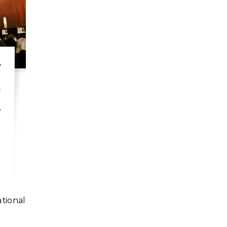
酒
的
萄