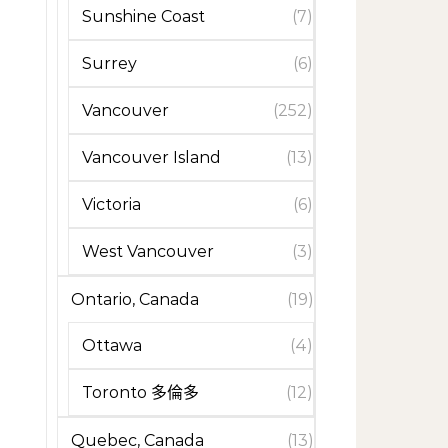
Sunshine Coast
(7)
Surrey
(6)
Vancouver
(252)
Vancouver Island
(13)
Victoria
(6)
West Vancouver
(3)
Ontario, Canada
(19)
Ottawa
(4)
Toronto 多倫多
(12)
Quebec, Canada
(13)