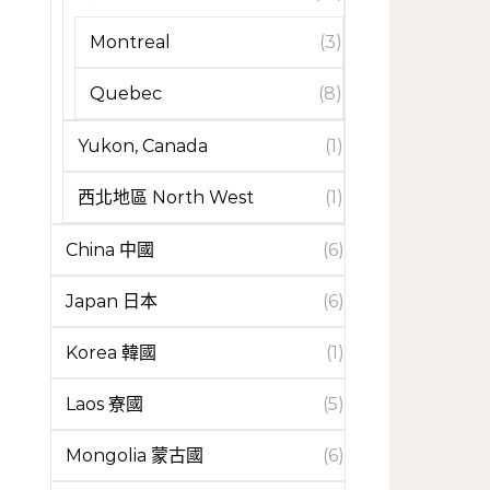
Montreal
(3)
Quebec
(8)
Yukon, Canada
(1)
西北地區 North West
(1)
China 中國
(6)
Japan 日本
(6)
Korea 韓國
(1)
Laos 寮國
(5)
Mongolia 蒙古國
(6)