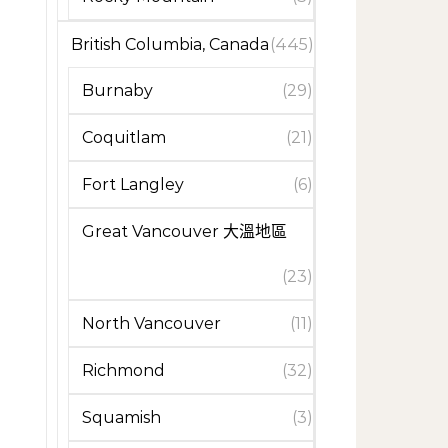
British Columbia, Canada
(445)
Burnaby
(29)
Coquitlam
(21)
Fort Langley
(6)
Great Vancouver 大溫地區
(23)
North Vancouver
(11)
Richmond
(32)
Squamish
(3)