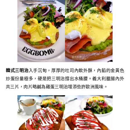
韓式三明治
入手沉甸，厚厚的吐司內軟外酥，內餡的金黃色
炒蛋份量極多，硬是把三明治撐出水桶腰。義大利臘腸內外
共三片，肉片略鹹為雞蛋三明治增添些許歐洲風味。