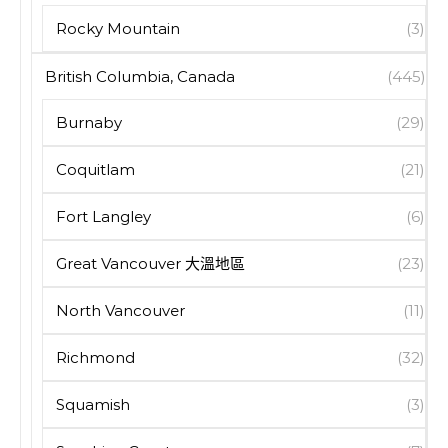
Rocky Mountain
(3)
British Columbia, Canada
(445)
Burnaby
(29)
Coquitlam
(21)
Fort Langley
(6)
Great Vancouver 大溫地區
(23)
North Vancouver
(11)
Richmond
(32)
Squamish
(3)