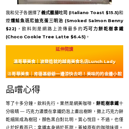
我和兒子各選擇了
義式臘腸吐司 (Italiano Toast
$15.5
)
和
煙
燻鮭魚班尼迪克蛋三明治 (Smoked Salmon Benny
$22
)
，飲料則是網路上流傳最多的
巧可力餅乾樹拿鐵
(Choco Cookie Tree Latte
$6.45
)
。
延伸閱讀
溫哥華美食｜波登造就的越南美食名店Lunch Lady
溫
哥華美食｜肯德基爺爺一邊涼快去吧！美味的的金邊小館
品嚐心得
等了十多分鐘，飲料先行。果然是網美咖啡，
餅乾樹拿鐵
十
分吸睛 — 巧克力濃漿在拿鐵奶泡上畫出樹幹，撒上巧克力餅
乾細屑成為樹冠，顏色黑白對比明，賞心悅目。不過，也僅
止於好看而已：拿鐵本身過於死甜，蓋掉原有的咖啡味道。