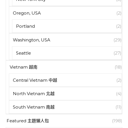
Oregon, USA
(2)
Portland
(2)
Washington, USA
(29)
Seattle
(27)
Vietnam 越南
(18)
Central Vietnam 中越
(2)
North Vietnam 北越
(4)
South Vietnam 南越
(11)
Featured 主題懶人包
(198)