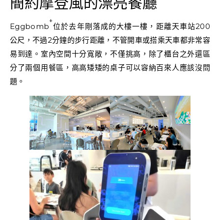
簡約摩登風的漂亮餐廳
+
Eggbomb
位於去年剛落成的大樓一樓，距離天車站200
公尺，不過2分鐘的步行距離，不管開車或搭乘天車都非常容
易到達。室內空間十分寬敞，不僅挑高，除了櫃台之外還區
分了兩個用餐區，高高矮矮的桌子可以容納百來人應該沒問
題。