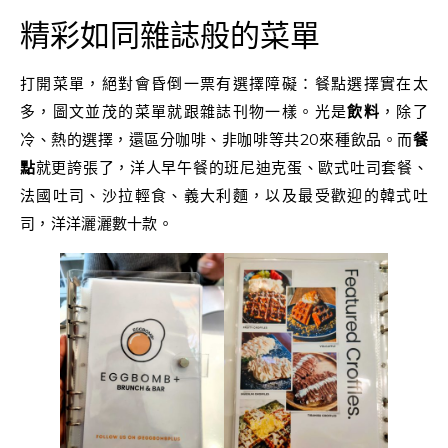
精彩如同雜誌般的菜單
打開菜單，絕對會昏倒一票有選擇障礙：餐點選擇實在太
多，圖文並茂的菜單就跟雜誌刊物一樣。光是
飲料
，除了
冷、熱的選擇，還區分咖啡、非咖啡等共20來種飲品。而
餐
點
就更誇張了，洋人早午餐的班尼迪克蛋、歐式吐司套餐、
法國吐司、沙拉輕食、義大利麵，以及最受歡迎的韓式吐
司，洋洋灑灑數十款。