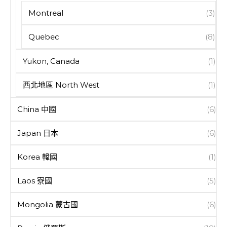
Montreal
(3)
Quebec
(8)
Yukon, Canada
(1)
西北地區 North West
(1)
China 中國
(6)
Japan 日本
(6)
Korea 韓國
(1)
Laos 寮國
(5)
Mongolia 蒙古國
(6)