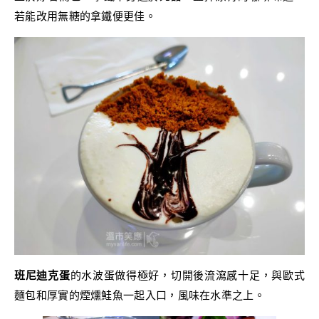
若能改用無糖的拿鐵便更佳。
班尼迪克蛋
的水波蛋做得極好，切開後流瀉感十足，與歐式
麵包和厚實的煙燻鮭魚一起入口，風味在水準之上。