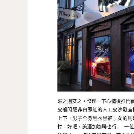
來之則安之，整理一下心情後推門
皮般閃耀非白即紅的人工皮沙發座
上下，男子全身黑衣黑褲；女的則
忖：好吧，美酒加咖啡也行
一
…..