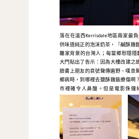
落在在溫西
地區兩家最負
Kerrisdale
供味道純正的泡沫奶茶，『鹹酥雞
離家背景的台灣人；每當鄉愁隱隱
大門貼出了告示：因為大樓改建之
臉書上朋友的哀號聲傳遍野、嘆息
鄉病時，到哪裡去鹽酥雞飯療傷啊
市裡確令人鼻酸。但是電影侏儸