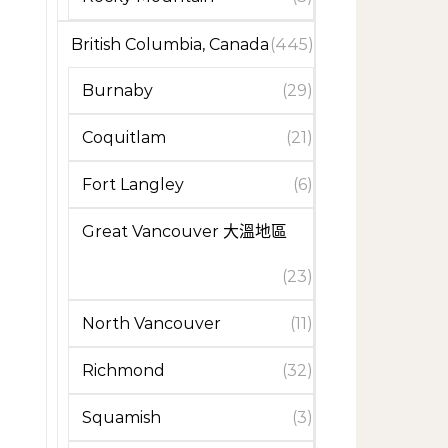
British Columbia, Canada
(445)
Burnaby
(29)
Coquitlam
(21)
Fort Langley
(6)
Great Vancouver 大溫地區
(23)
North Vancouver
(11)
Richmond
(32)
Squamish
(3)