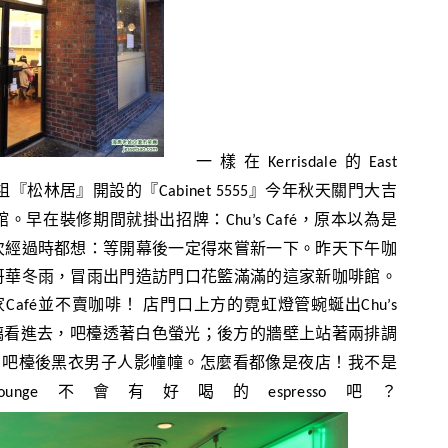
一樣在
的
Kerrisdale
East
祖『松林居』開設的『
』今年秋天關門大吉
Cabinet 5555
館。早在裝修期間就掛出招牌：
，原本以為是
Chu’s Café
次經過時都想：等開幕後一定得來嘗新一下。昨天下午咖
哥華冬雨，冒雨出門造訪門口花籃滿滿的這家新咖啡館。
家
並不賣咖啡！
店門口上方的霓虹燈管蜿蜒出
Café
Chu’s
璃看進去，吧檯透著白色螢光；後方的牆壁上站著兩排調
；吧檯後黑衣男子人影幢幢。怎麼看都像是夜店！我不是
不會有好喝的
吧？
ounge
espresso