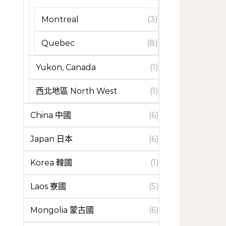
Montreal
(3)
Quebec
(8)
Yukon, Canada
(1)
西北地區 North West
(1)
China 中國
(6)
Japan 日本
(6)
Korea 韓國
(1)
Laos 寮國
(5)
Mongolia 蒙古國
(6)