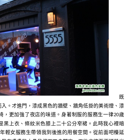
既
而入。才進門，漆成黑色的牆壁、牆角低掛的美術燈、漆
椅，更加強了夜店的味道。身著制服的服務生一律
歲
20
是黑上衣、條紋米色膝上二十公分窄裙。此時我心裡暗
位年輕女服務生帶領我到後進的用餐空間。從前面吧檯延