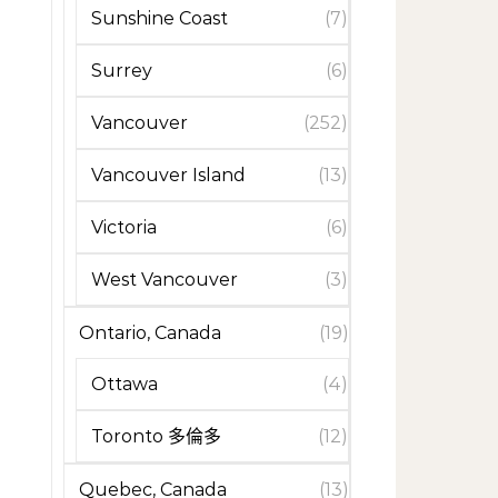
Sunshine Coast
(7)
Surrey
(6)
Vancouver
(252)
Vancouver Island
(13)
Victoria
(6)
West Vancouver
(3)
Ontario, Canada
(19)
Ottawa
(4)
Toronto 多倫多
(12)
Quebec, Canada
(13)