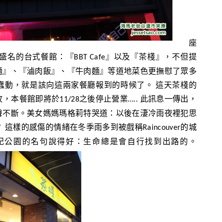
座
盛名的台式餐館：『
』以及『茶棧』，不但提
BBT Cafe
麵』、『滷肉飯』、『牛肉麵』等道地菜色更撫慰了眾多
蠢動，就是該向這兩家餐廳報到的時候了。
這天茶棧的
故，本餐館即將於
之後停止營業
此訊息一傳出，
11/28
…..
聲不斷。美女媽媽瑪格莉特哭道：以後在淒冷雨夜裡犯思
？
這樣的感傷的情緒在冬季雨多到被戲稱
的城
Raincouver
紀公園的名句說得好：生命總是會自行找到出路的。