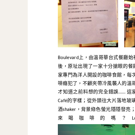
上，由溫哥華台式餐廳始
Boulevard
後，原址出現了一家十分搶眼的餐
家專門為洋人開設的咖啡食館，每
啡癮犯了，不顧夾帶冷風襲人的溫
才知道之前料想的完全錯誤
這
……
的字樣；從外頭往大片落地玻
Café
酒
，背景綠色螢光隱隱發亮
shaker
來喝咖啡的嗎？
L