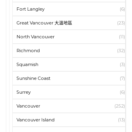
Fort Langley
(6)
Great Vancouver 大溫地區
(23)
North Vancouver
(11)
Richmond
(32)
Squamish
(3)
Sunshine Coast
(7)
Surrey
(6)
Vancouver
(252)
Vancouver Island
(13)