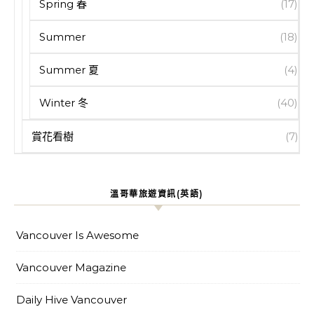
Spring 春
(17)
Summer
(18)
Summer 夏
(4)
Winter 冬
(40)
賞花看樹
(7)
溫哥華旅遊資訊(英語)
Vancouver Is Awesome
Vancouver Magazine
Daily Hive Vancouver