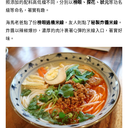
照添加的配料高低檔不同，分別以
榜眼、探花、狀元
等功名
級等命名，著實有趣。
海馬老爸點了份
榜眼過橋米線
，友人則點了
秘製炸醬米線
。
炸醬以辣椒爆炒，濃厚的肉汁裹著Q彈的米線入口，著實好
味。