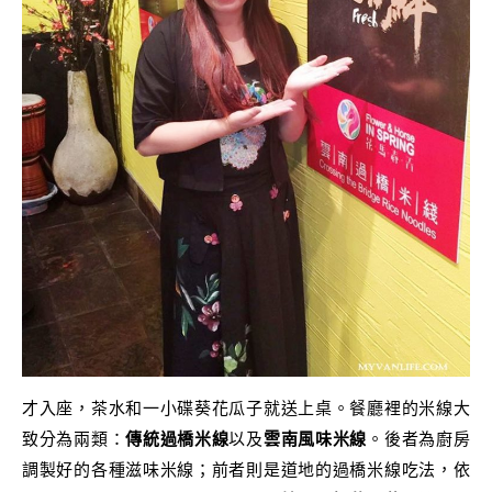
才入座，茶水和一小碟葵花瓜子就送上桌。餐廳裡的米線大
致分為兩類：
傳統過橋米線
以及
雲南風味米線
。後者為廚房
調製好的各種滋味米線；前者則是道地的過橋米線吃法，依