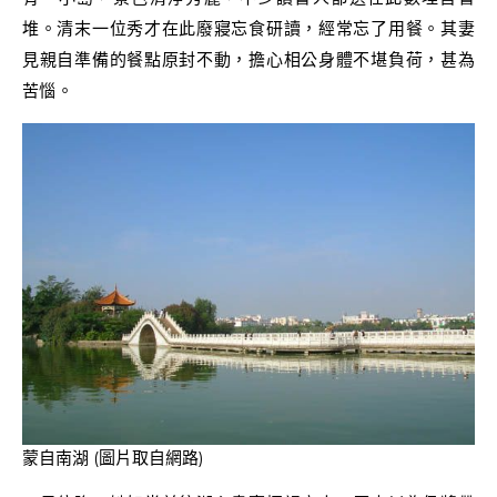
堆。清末一位秀才在此廢寢忘食研讀，經常忘了用餐。其妻
見親自準備的餐點原封不動，擔心相公身體不堪負荷，甚為
苦惱。
蒙自南湖 (圖片取自網路)