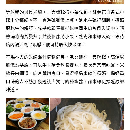
等候我的過橋米線。一大盤12樣小菜先到，紅黃花白各式小
碟十分繽紛。不一會海碗雞湯上桌，滾水在碗裡翻騰。遵照
服務生的解釋，先將鵪鶉蛋攪拌以連同生肉片倒入湯中，讓
熱湯將肉片燙熟；然後依序將小菜、熟肉和米線入碗。等待
碗內湯汁風平浪靜，便可持箸大快朵頤。
花馬春天的米線湯汁堪稱鮮美，老闆娘在一旁解釋，高湯以
雞湯為基底，再以牛、豬骨熬煮提味，層次豐富而味鮮。米
線長白細滑，肉片薄切爽口，盡得過橋米線的精髓。偏好重
口味的人不妨加幾匙該店獨門的辣椒醬，讓米線更接近原鄉
味道。