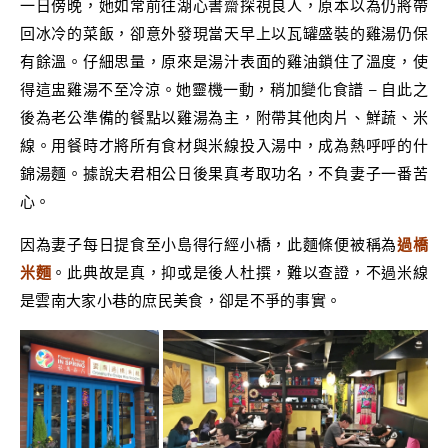
一日傍晚，她如常前往湖心書齋探視良人，原本以為仍將帶
回冰冷的菜飯，卻意外發現當天早上以瓦罐盛裝的雞湯仍保
有餘溫。仔細思量，原來是湯汁表面的雞油鎖住了溫度，使
得這盅雞湯不至冷涼。她靈機一動，稍加變化食譜 – 自此之
後為老公準備的餐點以雞湯為主，附帶其他肉片、鮮蔬、米
線。用餐時才將所有食材與米線投入湯中，成為熱呼呼的什
錦湯麵。據說夫君相公日後果真考取功名，不負妻子一番苦
心。
因為妻子每日提食至小島得行經小橋，此麵條便被稱為
過橋
米麵
。此典故是真，抑或是後人杜撰，難以查證，不過米線
是雲南大家小巷的庶民美食，卻是不爭的事實。