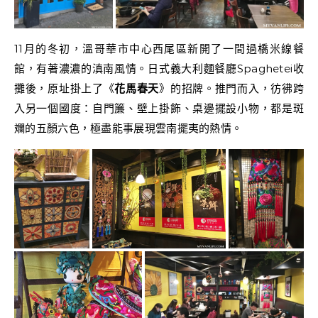
11月的冬初，溫哥華市中心西尾區新開了一間過橋米線餐
館，有著濃濃的滇南風情。日式義大利麵餐廳Spaghetei收
攤後，原址掛上了《
花馬春天
》的招牌。推門而入，彷彿跨
入另一個國度：自門簾、壁上掛飾、桌邊擺設小物，都是斑
斕的五顏六色，極盡能事展現雲南擺夷的熱情。