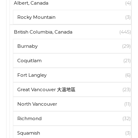
Albert, Canada
(4)
Rocky Mountain
(3)
British Columbia, Canada
(445)
Burnaby
(29)
Coquitlam
(21)
Fort Langley
(6)
Great Vancouver 大溫地區
(23)
North Vancouver
(11)
Richmond
(32)
Squamish
(3)