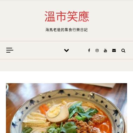
Skip to content
溫市笑應
海馬老爸的集食行樂日記