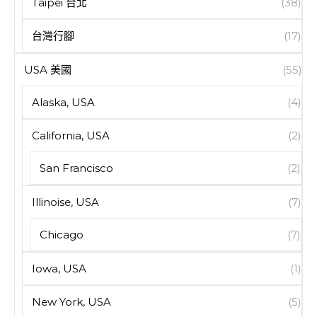
Taipei 台北
(38)
台灣行腳
(17)
USA 美國
(55)
Alaska, USA
(4)
California, USA
(2)
San Francisco
(2)
Illinoise, USA
(7)
Chicago
(7)
Iowa, USA
(1)
New York, USA
(5)