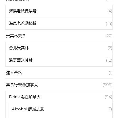
海馬老爸做烘焙
(4)
海馬老爸動鍋鏟
(14)
米其林美食
(20)
台北米其林
(2)
溫哥華米其林
(12)
達人帶路
(1)
集食行樂@加拿大
(599)
Drink 喝在加拿大
(94)
Alcohol 醉翁之意
(7)