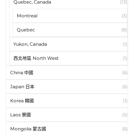
Quebec, Canada
(13)
Montreal
(3)
Quebec
(8)
Yukon, Canada
(1)
西北地區 North West
(1)
China 中國
(6)
Japan 日本
(6)
Korea 韓國
(1)
Laos 寮國
(5)
Mongolia 蒙古國
(6)