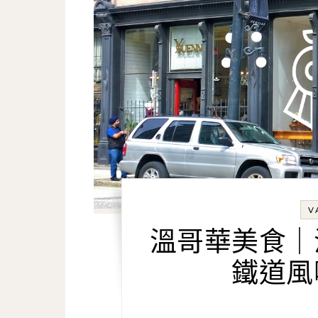
V
溫哥華美食｜
鐵道風