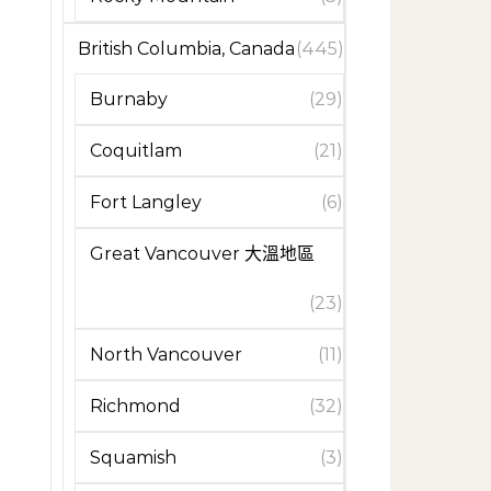
British Columbia, Canada
(445)
Burnaby
(29)
Coquitlam
(21)
Fort Langley
(6)
Great Vancouver 大溫地區
(23)
North Vancouver
(11)
Richmond
(32)
Squamish
(3)