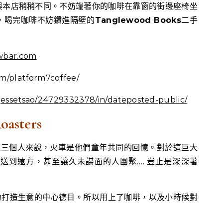
與本店稍稍不同。不妨端著你的咖啡在靠窗的街邊座椅坐
，喝完咖啡不妨鑽進隔壁的
Tanglewood Books
二手
wbar.com
/platform7coffee/
/jessetsao/24729332378/in/dateposted-public/
oasters
和 Min這三個人來說，火車是他們童年共同的回憶。對於這巨大
送到遠方，甚至讓久未謀面的人團聚…. 豈止是深深著
力打造生意的中心德目。所以用上了咖啡，以及小時候對