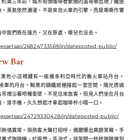
。約莫三年前，城市街頭咖啡香縈繞的溫哥華出現了鐵道
像。蒸氣依然瀰漫，不是來自火車的引擎，而是嘶嘶作響
香中我們既在遠方，又在原處，哪兒也沒去。
/jessetsao/26824733569/in/dateposted-public/
ew Bar
g街上，黑色小店裡藏有一座維多利亞時代的舊火車站月台。
舉，望向候車的月台。黝黑的鑄鐵遮棚撐起一室空間，陽光透過
古吊燈沿著吧檯垂墜，不見往來旅客，但見人們坐在月台
盤，滑手機，久久想起才拿起咖啡杯小啜一口。
/jessetsao/24729330428/in/dateposted-public/
卻熱情異常。與熟客大聲打招呼，偶爾爆出爽朗笑聲。手
是義式咖啡機、虹吸壺、手沖式，談笑間一杯杯咖啡端到