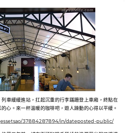
。列車緩緩進站，扛起沉重的行李蹣跚登上車廂，終點在
忑的心。來一杯溫暖的咖啡吧，遊人躁動的心得以平緩。
/jessetsao/37884287894/in/dateposted-public/