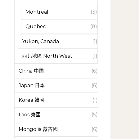
Montreal
(3)
Quebec
(8)
Yukon, Canada
(1)
西北地區 North West
(1)
China 中國
(6)
Japan 日本
(6)
Korea 韓國
(1)
Laos 寮國
(5)
Mongolia 蒙古國
(6)