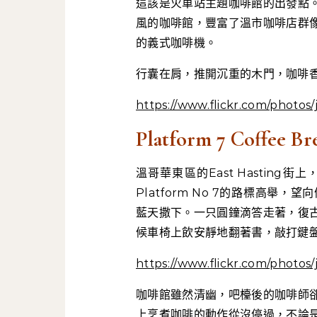
這該是火車站主題咖啡館的出發點
風的咖啡館，豐富了溫市咖啡店群
的義式咖啡機。
行囊在肩，推開沉重的木門，咖啡
https://www.flickr.com/photos
Platform 7 Coffee Br
溫哥華東區的East Hastin
Platform No 7的路標高
藍天撒下。一只圓鐘滴答走著，復
候車椅上飲安靜地翻著書，敲打鍵
https://www.flickr.com/photos
咖啡館雖然清幽，吧檯後的咖啡師
上烹煮咖啡的動作從沒停過，不論