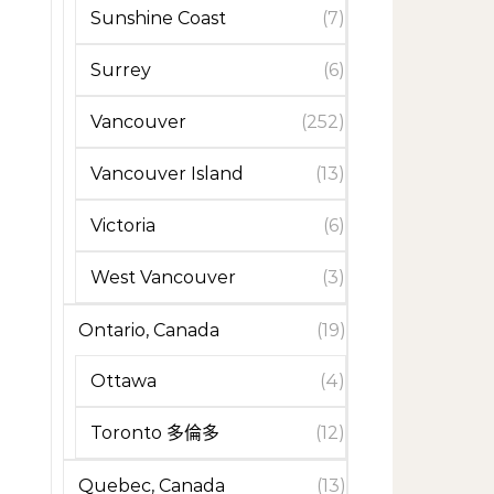
Sunshine Coast
(7)
Surrey
(6)
Vancouver
(252)
Vancouver Island
(13)
Victoria
(6)
West Vancouver
(3)
Ontario, Canada
(19)
Ottawa
(4)
Toronto 多倫多
(12)
Quebec, Canada
(13)