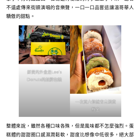
不遠處傳來街頭演唱的音樂聲，一口一口品嘗這讓溫哥華人
驕傲的甜點。
鮮黃的外盒是Lee’s
Donuts的招牌包裝
一次買六個就省去消費
稅金
整體來說，雖然各種口味各殊，但是風味都不怎麼強烈。蛋
糕體的甜甜圈口感濕潤鬆軟，甜度比想像中低很多，絕大部