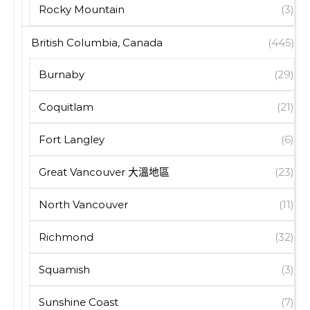
Rocky Mountain
(3)
British Columbia, Canada
(445)
Burnaby
(29)
Coquitlam
(21)
Fort Langley
(6)
Great Vancouver 大溫地區
(23)
North Vancouver
(11)
Richmond
(32)
Squamish
(3)
Sunshine Coast
(7)