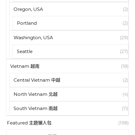
Oregon, USA
(2)
Portland
(2)
Washington, USA
(29)
Seattle
(27)
Vietnam 越南
(18)
Central Vietnam 中越
(2)
North Vietnam 北越
(4)
South Vietnam 南越
(11)
Featured 主題懶人包
(198)