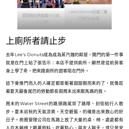
Lee’s Donuts佔據了顯
甜甜圈店與蒸氣中只有
目的轉角位置
一步之遙
上廁所者請止步
去年Lee’s Donuts成為成為蒸汽鐘的鄰居，開門的第一件事
就是在門上貼了張告示：本店不提供廁所。顯然是從前房客
身上學了乖，把來蹭廁所的遊客阻在門外。
這下會推門而入的人確定都是衝著甜甜圈而來的了，就像趁
著夏天最後尾巴的勞動節長假周末出來壓馬路的我。
周末的Water Street的路頭路尾架了路障，封街給行人散
步。夏末初秋的天氣涼爽，天空碧藍，的確是出來散心的好
日子。商圈管理公司在馬路上放了大量的桌、椅，處處都有
人在木躺椅上喝著飲料、吃著點心、與友人聊天，或只是安