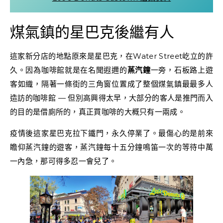
煤氣鎮的星巴克後繼有人
這家新分店的地點原來是星巴克，在Water Street屹立的許
久。因為咖啡館就是在名聞遐邇的
蒸汽鐘
一旁，石板路上遊
客如織，隔著一條街的三角窗位置成了整個煤氣鎮最最多人
造訪的咖啡館 — 但別高興得太早，大部分的客人是推門而入
的目的是借廁所的，真正買咖啡的大概只有一兩成。
疫情後這家星巴克拉下鐵門，永久停業了。最傷心的是前來
瞻仰蒸汽鐘的遊客，蒸汽鐘每十五分鐘鳴笛一次的等待中萬
一內急，那可得多忍一會兒了。