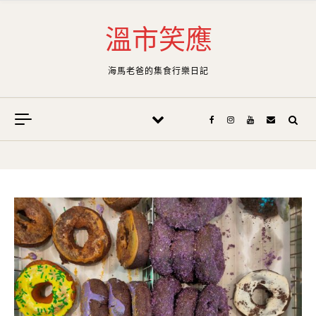
Skip to content
溫市笑應
海馬老爸的集食行樂日記