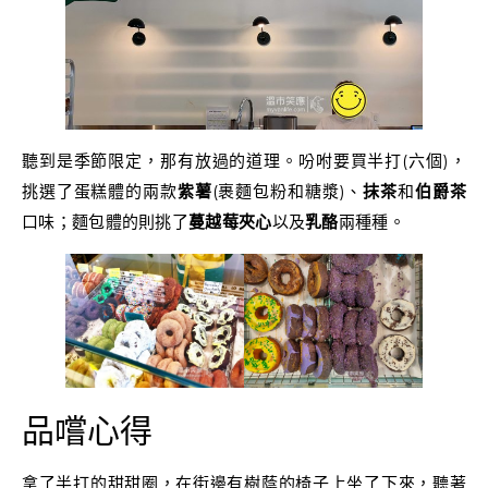
聽到是季節限定，那有放過的道理。吩咐要買半打(六個)，
挑選了蛋糕體的兩款
紫薯
(裹麵包粉和糖漿)、
抹茶
和
伯爵茶
口味；麵包體的則挑了
蔓越莓夾心
以及
乳酪
兩種種。
品嚐心得
拿了半打的甜甜圈，在街邊有樹蔭的椅子上坐了下來，聽著