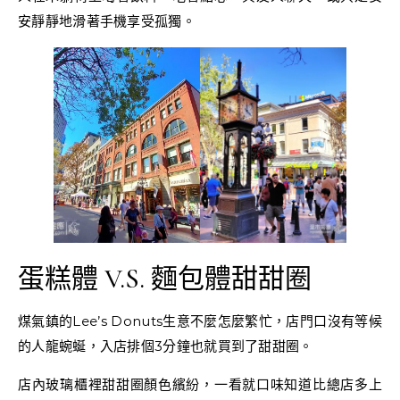
安靜靜地滑著手機享受孤獨。
蛋糕體 V.S. 麵包體甜甜圈
煤氣鎮的Lee’s Donuts生意不麼怎麼繁忙，店門口沒有等候
的人龍蜿蜒，入店排個3分鐘也就買到了甜甜圈。
店內玻璃櫃裡甜甜圈顏色繽紛，一看就口味知道比總店多上