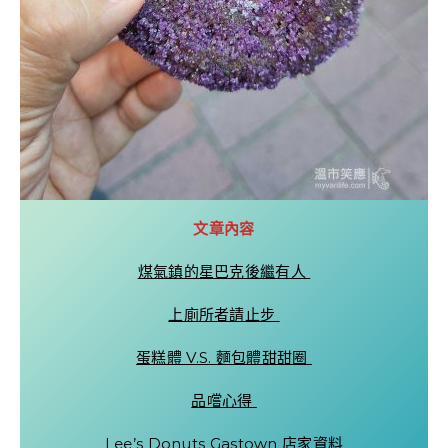
文章內容
煤氣鎮的星巴克後繼有人
上廁所者請止步
蛋糕體 V.S. 麵包體甜甜圈
品嚐心得
Lee’s Donuts Gastown 店家資料