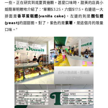
一些。正在研究到底要買幾顆，甚麼口味時，甜美的店員小
姐簡單明瞭地介紹了：“單顆$3.25，六個$17.5。右邊這一大
排面是
香草蛋糕體(vanilla cake)
，左邊的則是
麵包體
(yeast)
的甜甜圈。對了，紫色的是
紫薯
，是這個月的限量
口味。”
店內未設桌椅，所以動
線堪稱寬敞