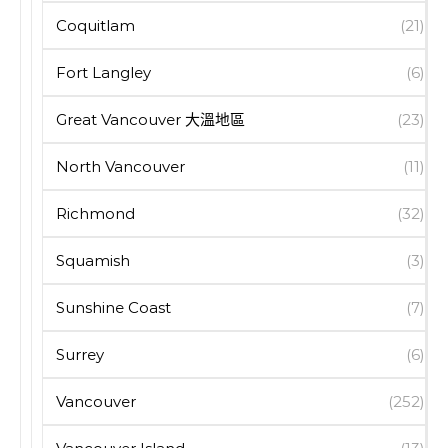
Coquitlam
(21)
Fort Langley
(6)
Great Vancouver 大溫地區
(23)
North Vancouver
(11)
Richmond
(32)
Squamish
(3)
Sunshine Coast
(7)
Surrey
(6)
Vancouver
(252)