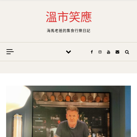
Skip to content
溫市笑應
海馬老爸的集食行樂日記