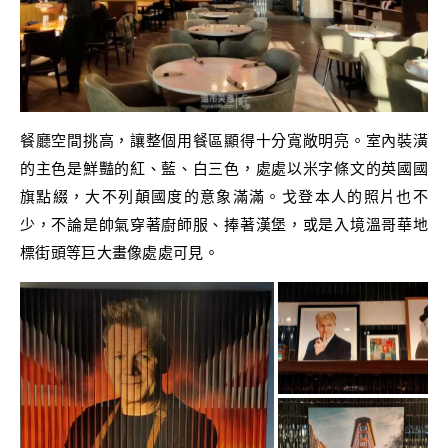
餐廳空間挑高，讓整個用餐區顯得十分寬敞明亮。室內裝潢
的主色是鮮豔的紅、藍、白三色，處處以米字條文的英國國
旗點綴，大不列顛國度的意象滿滿。戈登本人的照片也不
少，不論是帥氣穿著廚師服、捧著漢堡，或是入境溫哥華地
標街頭等巨大畫像處處可見。