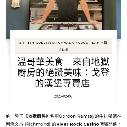
-
-
BRITISH COLUMBIA, CANADA
COQUITLAM
西
式料理
溫哥華美食｜來自地獄
廚房的絕讚美味：戈登
的漢堡專賣店
2025-02-06
前一陣子
《地獄廚房》
名廚Gordon Ramsay的牛排餐廳在
列治文市 (Richmond) 的
River Rock
Casino
賭場開幕，