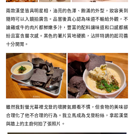
兩款漢堡皆具明星相，油亮的色澤、飽滿的外型，妝容美到
隨時可以入鏡拍廣告。品嘗後真心認為味道不輸給外觀，不
論雞或牛的肉片都鮮嫩多汁，豐富的配料讓味道和口感都繽
紛且富含層次感。黑色的薯片質地硬脆，沾拌特調的起司醬
十分開胃。
雖然我對螢光幕裡戈登的壞脾氣頗看不慣，但食物的美味卻
合理化了他不合理的行為。我立馬成為戈登粉絲，拿起漢堡
與牆上的主廚何拍了張照片。