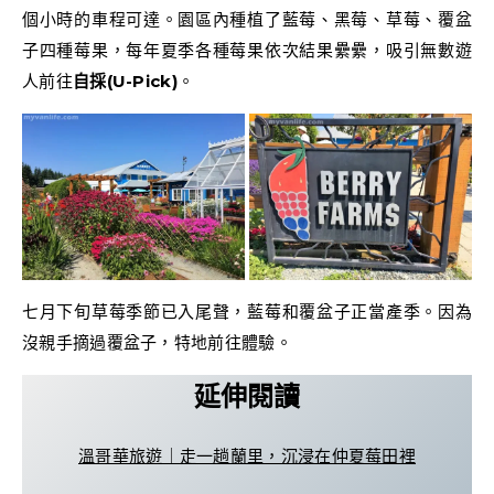
個小時的車程可達。園區內種植了藍莓、黑莓、草莓、覆盆
子四種莓果，每年夏季各種莓果依次結果纍纍，吸引無數遊
人前往
自採(U-Pick)
。
七月下旬草莓季節已入尾聲，藍莓和覆盆子正當產季。因為
沒親手摘過覆盆子，特地前往體驗。
延伸閱讀
溫哥華旅遊｜走一趟蘭里，沉浸在仲夏莓田裡