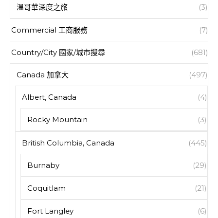
溫哥華深度之旅
(3)
Commercial 工商服務
(7)
Country/City 國家/城市搜尋
(681)
Canada 加拿大
(497)
Albert, Canada
(4)
Rocky Mountain
(3)
British Columbia, Canada
(445)
Burnaby
(29)
Coquitlam
(21)
Fort Langley
(6)