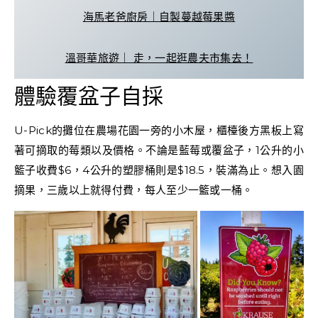
海馬老爸廚房｜自製蔓越莓果醬
溫哥華旅遊｜ 走，一起逛農夫市集去！
體驗覆盆子自採
U-Pick的攤位在農場花園一旁的小木屋，櫃檯後方黑板上寫
著可摘取的莓類以及價格。不論是藍莓或覆盆子，1公升的小
籃子收費$6，4公升的塑膠桶則是$18.5，裝滿為止。想入園
摘果，三歲以上就得付費，每人至少一籃或一桶。