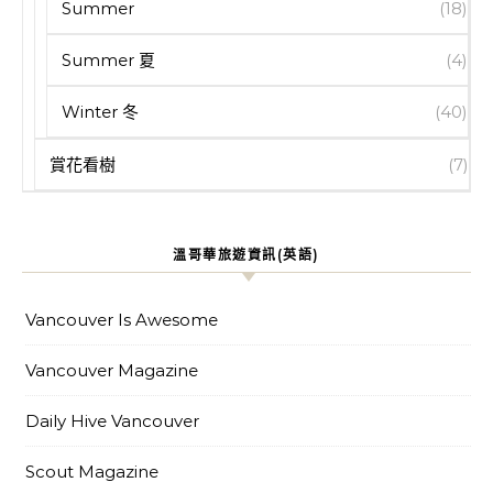
Summer
(18)
Summer 夏
(4)
Winter 冬
(40)
賞花看樹
(7)
溫哥華旅遊資訊(英語)
Vancouver Is Awesome
Vancouver Magazine
Daily Hive Vancouver
Scout Magazine