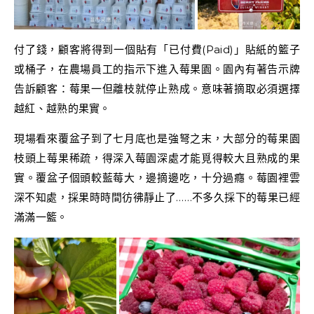
付了錢，顧客將得到一個貼有「已付費(Paid)」貼紙的籃子
或桶子，在農場員工的指示下進入莓果園。園內有著告示牌
告訴顧客：莓果一但離枝就停止熟成。意味著摘取必須選擇
越紅、越熟的果實。
現場看來覆盆子到了七月底也是強弩之末，大部分的莓果園
枝頭上莓果稀疏，得深入莓園深處才能覓得較大且熟成的果
實。覆盆子個頭較藍莓大，邊摘邊吃，十分過癮。莓園裡雲
深不知處，採果時時間彷彿靜止了……不多久採下的莓果已經
滿滿一籃。