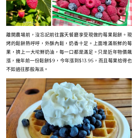
離開農場前，沒忘記前往露天餐廳享受現做的莓果鬆餅。現
烤的鬆餅熱呼呼，外酥內鬆，奶香十足。上面堆滿新鮮的莓
果，擠上一大坨鮮奶油，每一口都是滿足。只是近年物價飆
漲，幾年前一份鬆餅$9，今年漲到$13.95，而且莓果给得也
不如過往那般海派。