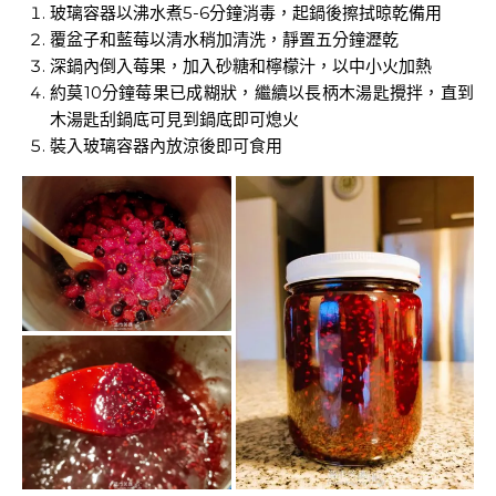
玻璃容器以沸水煮5-6分鐘消毒，起鍋後擦拭晾乾備用
覆盆子和藍莓以清水稍加清洗，靜置五分鐘瀝乾
深鍋內倒入莓果，加入砂糖和檸檬汁，以中小火加熱
約莫10分鐘莓果已成糊狀，繼續以長柄木湯匙攪拌，直到
木湯匙刮鍋底可見到鍋底即可熄火
裝入玻璃容器內放涼後即可食用