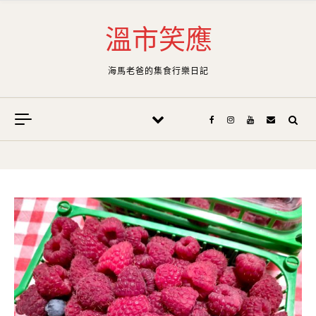
Skip to content
溫市笑應
海馬老爸的集食行樂日記