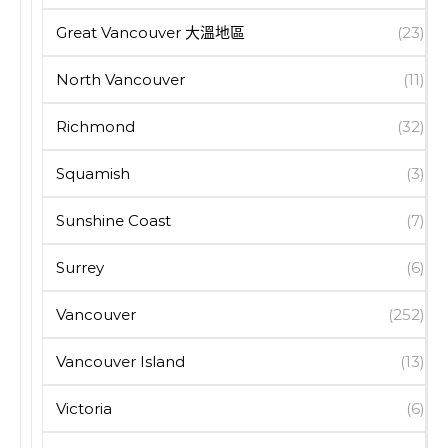
Great Vancouver 大溫地區
(23)
North Vancouver
(11)
Richmond
(32)
Squamish
(3)
Sunshine Coast
(7)
Surrey
(6)
Vancouver
(252)
Vancouver Island
(13)
Victoria
(6)