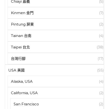
Chiayi 嘉義
(5)
Kinmen 金門
(7)
Pintung 屏東
(2)
Tainan 台南
(4)
Taipei 台北
(38)
台灣行腳
(17)
USA 美國
(55)
Alaska, USA
(4)
California, USA
(2)
San Francisco
(2)