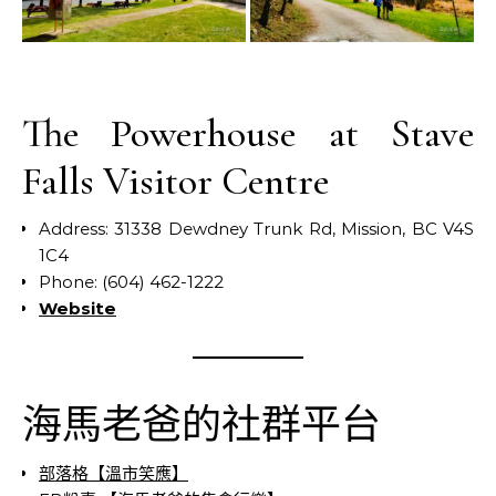
The Powerhouse at Stave
Falls Visitor Centre
Address: 31338 Dewdney Trunk Rd, Mission, BC V4S
1C4
Phone: (604) 462-1222
Website
海馬老爸的社群平台
部落格【溫市笑應】