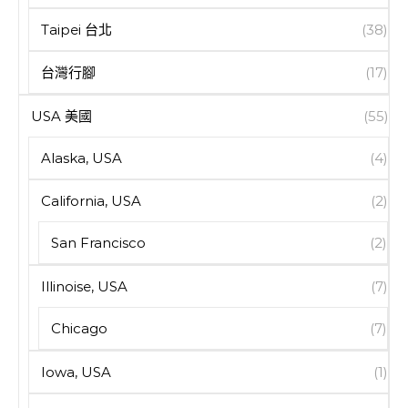
Taipei 台北
(38)
台灣行腳
(17)
USA 美國
(55)
Alaska, USA
(4)
California, USA
(2)
San Francisco
(2)
Illinoise, USA
(7)
Chicago
(7)
Iowa, USA
(1)