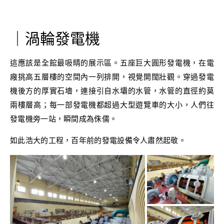
｜渦輪發電機
這應該是全館最吸睛的展示區。五座巨大圓形發電機，在電
廠挑高五層樓的空間內一列排開，視覺開闊壯觀。穿過發電
機後方的厚實石墻，連接引自水壩的水管，水管的直徑約莫
兩樓層高；每一部發電機都超過大型遊覽車的大小，人們往
發電機旁一站，瞬間成為侏儒。
如此浩大的工程，百年前的發電設備令人肅然起敬。