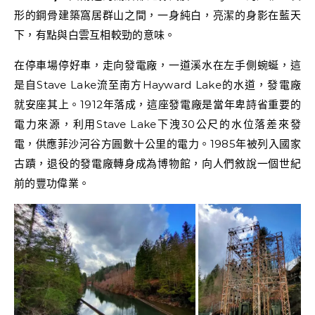
形的鋼骨建築窩居群山之間，一身純白，亮潔的身影在藍天
下，有點與白雲互相較勁的意味。
在停車場停好車，走向發電廠，一道溪水在左手側蜿蜒，這
是自Stave Lake流至南方Hayward Lake的水道，發電廠
就安座其上。1912年落成，這座發電廠是當年卑詩省重要的
電力來源，利用Stave Lake下洩30公尺的水位落差來發
電，供應菲沙河谷方圓數十公里的電力。1985年被列入國家
古蹟，退役的發電廠轉身成為博物館，向人們敘說一個世紀
前的豐功偉業。