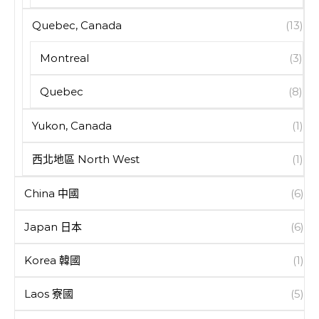
Quebec, Canada
(13)
Montreal
(3)
Quebec
(8)
Yukon, Canada
(1)
西北地區 North West
(1)
China 中國
(6)
Japan 日本
(6)
Korea 韓國
(1)
Laos 寮國
(5)