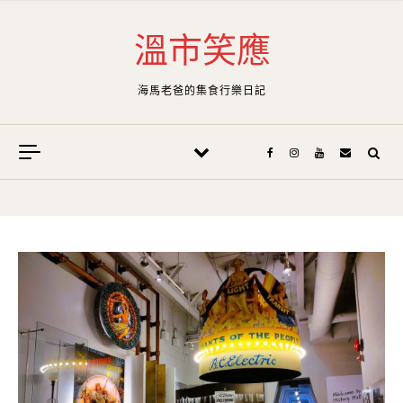
Skip to content
溫市笑應
海馬老爸的集食行樂日記