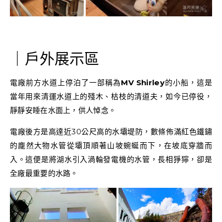
｜戶外展示區
電廠前方水道上停泊了一部稱為
MV Shirley
的小船，這是
當年用來清運水道上的殘木、枯枝的清道夫，如今已停役，
靜靜安睡在水面上，供人悼念。
電廠後方是高達近30公尺高的水壩堤防，數條佈滿紅色鐵鏽
的龐然大物水管從壩頂順著山坡蜿蜒而下，在坡底穿牆而
入。這便是將湖水引入渦輪發電機的水管，長相猙獰，卻是
全廠最重要的水路。