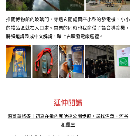
推開博物館的玻璃門，穿過玄關處兩座小型的發電機，小小
的禮品區就在入口處。買票的同時也我商借了語音導覽機，
將頻道調整成中文解說，踏上古蹟發電廠巡禮。
延伸閱讀
溫哥華旅遊｜初夏在敏內克哈達公園步道，尋找沼澤、河谷
和獵屋