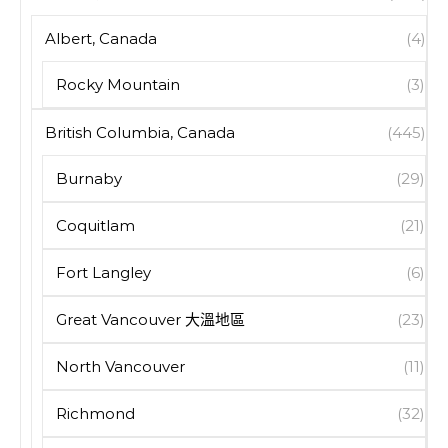
Albert, Canada
(4)
Rocky Mountain
(3)
British Columbia, Canada
(445)
Burnaby
(29)
Coquitlam
(21)
Fort Langley
(6)
Great Vancouver 大溫地區
(23)
North Vancouver
(11)
Richmond
(32)