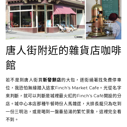
唐人街附近的雜貨店咖啡
館
若不是到唐人街買
新發餅店
的大包，逐街繞著找免費停車
位，我恐怕無緣踏入這家Finch’s Market Cafe。光從名字
來判斷，就可以判斷是城裡最火紅的Finch’s Café開設的分
店。城中心本店那種午餐時份人馬雜遝，大排長龍只為吃到
一份三明治，或是喝到一盤番茄湯的繁忙景象，這裡完全看
不到。