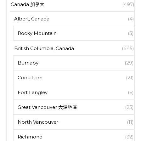
Canada 加拿大
(497)
Albert, Canada
(4)
Rocky Mountain
(3)
British Columbia, Canada
(445)
Burnaby
(29)
Coquitlam
(21)
Fort Langley
(6)
Great Vancouver 大溫地區
(23)
North Vancouver
(11)
Richmond
(32)