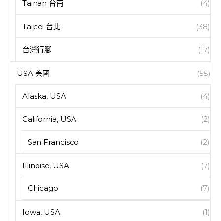
Tainan 台南
(4)
Taipei 台北
(38)
台灣行腳
(17)
USA 美國
(55)
Alaska, USA
(4)
California, USA
(2)
San Francisco
(2)
Illinoise, USA
(7)
Chicago
(7)
Iowa, USA
(1)