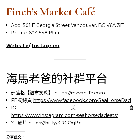
Finch’s Market Café
Add: 501 E Georgia Street Vancouver, BC V6A 3E1
Phone: 604.558.1644
Website
/
Instagram
海馬老爸的社群平台
部落格【溫市笑應】
https://myvanlife.com
FB粉絲頁
https://www.facebook.com/SeaHorseDad
IG 美食
https://www.instagram.com/seahorsedadeats/
YT 影片
https://bit.ly/3DGOqBc
分享此文：