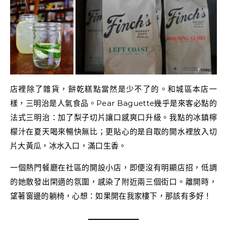
店裡除了雜貨，餅乾糕點當然是少不了的。和城區本店一
樣，三明治是人氣食品。Pear Baguette幾乎是來客必點的
法式三明治：加了梨子切片讓口感爽口升級。我點的冰鎮檸
檬汁在夏天喝來暢快無比；更貼心的是自取的開水裡放入切
片大黃瓜，冰水入口，滿口生香。
一個熱門餐廳在社區的開設小店，即便沒有明顯店招，低調
的她散發出閑適的氛圍，感染了附近兩三個街口。離開時，
望著窗邊的躺椅，心想：如果開在我家樓下，那該有多好！