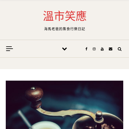
Skip to content
溫市笑應
海馬老爸的集食行樂日記