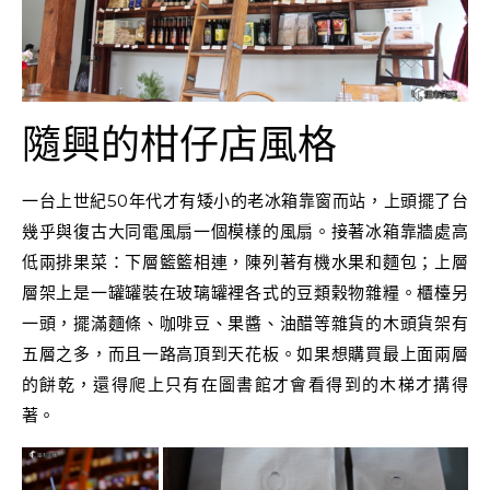
隨興的柑仔店風格
一台上世紀50年代才有矮小的老冰箱靠窗而站，上頭擺了台
幾乎與復古大同電風扇一個模樣的風扇。接著冰箱靠牆處高
低兩排果菜：下層籃籃相連，陳列著有機水果和麵包；上層
層架上是一罐罐裝在玻璃罐裡各式的豆類榖物雜糧。櫃檯另
一頭，擺滿麵條、咖啡豆、果醬、油醋等雜貨的木頭貨架有
五層之多，而且一路高頂到天花板。如果想購買最上面兩層
的餅乾，還得爬上只有在圖書館才會看得到的木梯才搆得
著。