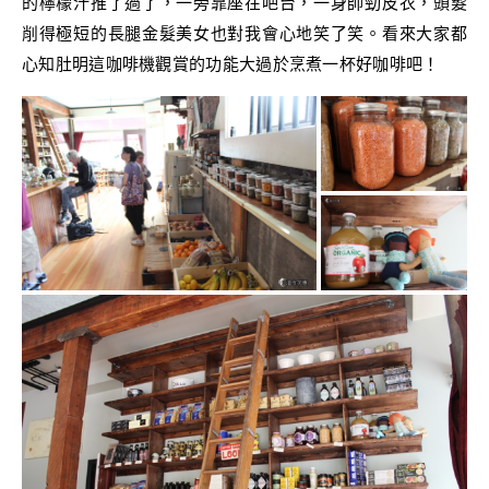
的檸檬汁推了過了，一旁靠座在吧台，一身帥勁皮衣，頭髮
削得極短的長腿金髮美女也對我會心地笑了笑。看來大家都
心知肚明這咖啡機觀賞的功能大過於烹煮一杯好咖啡吧！