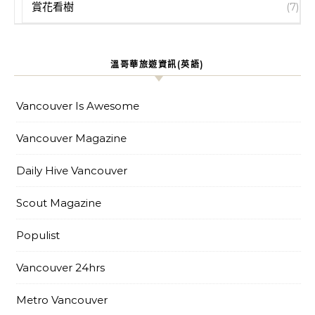
賞花看樹
(7)
溫哥華旅遊資訊(英語)
Vancouver Is Awesome
Vancouver Magazine
Daily Hive Vancouver
Scout Magazine
Populist
Vancouver 24hrs
Metro Vancouver