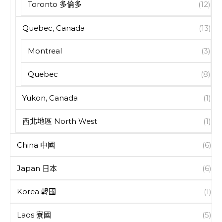
Toronto 多倫多
(12)
Quebec, Canada
(13)
Montreal
(3)
Quebec
(8)
Yukon, Canada
(1)
西北地區 North West
(1)
China 中國
(6)
Japan 日本
(6)
Korea 韓國
(1)
Laos 寮國
(5)