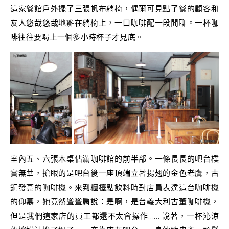
這家餐館戶外擺了三張帆布躺椅，偶爾可見點了餐的顧客和
友人悠哉悠哉地癱在躺椅上，一口咖啡配一段閒聊。一杯咖
啡往往要喝上一個多小時杯子才見底。
室內五、六張木桌佔滿咖啡館的前半部。一條長長的吧台樸
實無華，搶眼的是吧台後一座頂端立著揚翅的金色老鷹，古
銅發亮的咖啡機。來到櫃檯點飲料時對店員表達這台咖啡機
的仰慕，她竟然聳聳肩說：是啊，是台義大利古董咖啡機，
但是我們這家店的員工都還不太會操作…… 說著，一杯沁涼