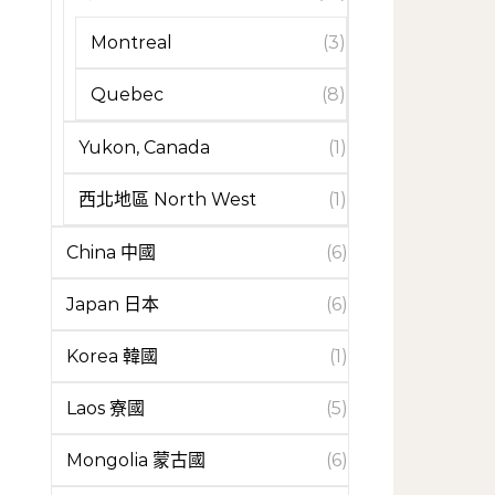
Montreal
(3)
Quebec
(8)
Yukon, Canada
(1)
西北地區 North West
(1)
China 中國
(6)
Japan 日本
(6)
Korea 韓國
(1)
Laos 寮國
(5)
Mongolia 蒙古國
(6)