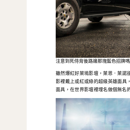
注意到死侍背後路邊那塊藍色招牌嗎？R
雖然爆紅好萊塢影壇，萊恩．萊諾
影裡戴上或紅或綠的超級英雄面具
面具，在世界影壇裡埋名做個無名