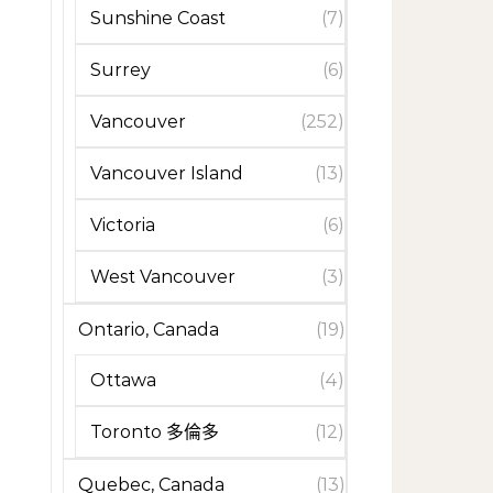
Sunshine Coast
(7)
Surrey
(6)
Vancouver
(252)
Vancouver Island
(13)
Victoria
(6)
West Vancouver
(3)
Ontario, Canada
(19)
Ottawa
(4)
Toronto 多倫多
(12)
Quebec, Canada
(13)