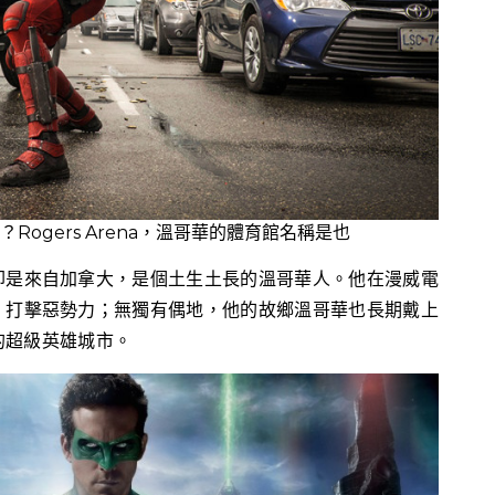
ogers Arena，溫哥華的體育館名稱是也
卻是來自加拿大，是個土生土長的溫哥華人。他在漫威電
，打擊惡勢力；無獨有偶地，他的故鄉溫哥華也長期戴上
的超級英雄城市。