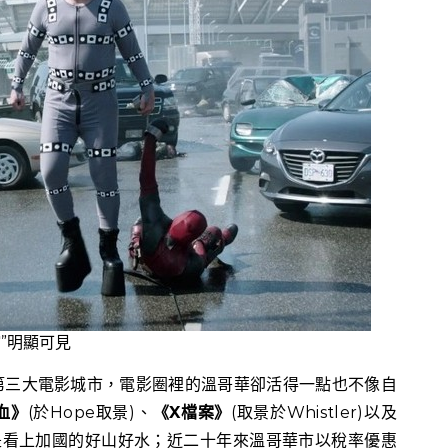
”明顯可見
第三大電影城市，電影圈裡的溫哥華卻活得一點也不像自
血》
(於Hope取景)、
《X檔案》
(取景於Whistler)以及
都是看上加國的好山好水；近二十年來溫哥華市以稅率優惠