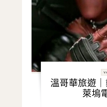
V
溫哥華旅遊｜
萊塢