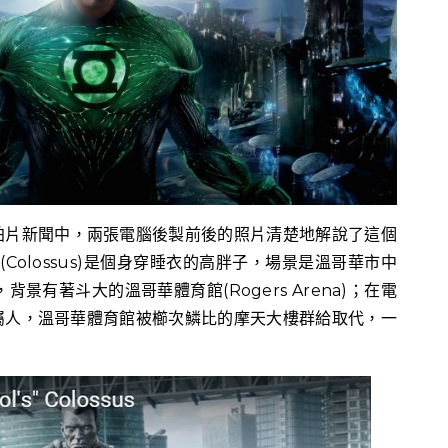
拍片新聞中，兩張電腦後製前後的照片清楚地解說了這個
人(Colossus)是個身穿睡衣的高胖子，場景是溫哥華市中
橋上，背景有著斗大的溫哥華體育館(Rogers Arena)；在電
屬人，溫哥華體育館被櫛次鱗比的摩天大樓群給取代，一