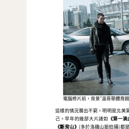
電腦修片前，背景”溫哥華體育館
這樣的情況層出不窮。明明是北美
己。早年的幾部大片諸如
《第一滴
《斷背山》
(多於洛磯山脈拍攝)