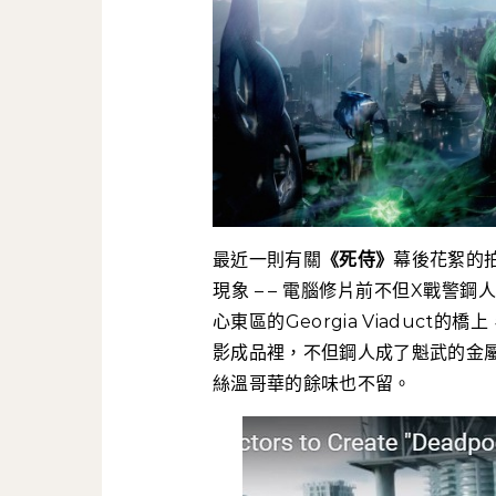
最近一則有關
《死侍》
幕後花絮的
現象 – – 電腦修片前不但X戰警鋼
心東區的Georgia Viaduct的
影成品裡，不但鋼人成了魁武的金
絲溫哥華的餘味也不留。