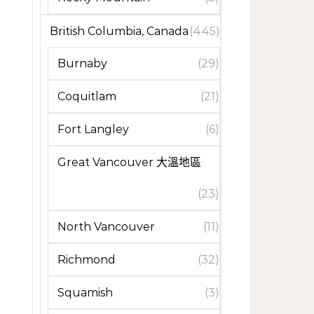
British Columbia, Canada
(445)
Burnaby
(29)
Coquitlam
(21)
Fort Langley
(6)
Great Vancouver 大溫地區
(23)
North Vancouver
(11)
Richmond
(32)
Squamish
(3)