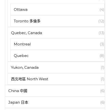
Ottawa
(4)
Toronto 多倫多
(12)
Quebec, Canada
(13)
Montreal
(3)
Quebec
(8)
Yukon, Canada
(1)
西北地區 North West
(1)
China 中國
(6)
Japan 日本
(6)