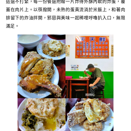
這還不打緊，每一份餐還附贈一片炸得外酥內軟的炸蛋，覆
蓋在肉片上。以筷撥開，未熟的蛋黃流淌於米飯上，和著肉
排留下的炸油拌開，邪惡與美味一起稀哩呼嚕扒入口，無限
滿足。