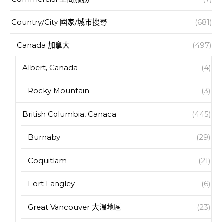
Country/City 國家/城市搜尋
(681)
Canada 加拿大
(497)
Albert, Canada
(4)
Rocky Mountain
(3)
British Columbia, Canada
(445)
Burnaby
(29)
Coquitlam
(21)
Fort Langley
(6)
Great Vancouver 大溫地區
(23)