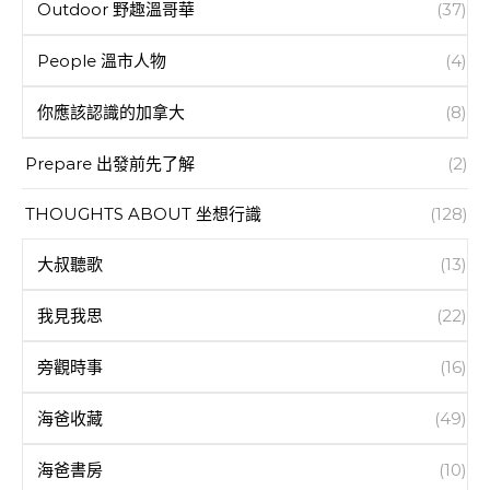
Outdoor 野趣溫哥華
(37)
People 溫市人物
(4)
你應該認識的加拿大
(8)
Prepare 出發前先了解
(2)
THOUGHTS ABOUT 坐想行識
(128)
大叔聽歌
(13)
我見我思
(22)
旁觀時事
(16)
海爸收藏
(49)
海爸書房
(10)