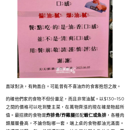
直球對決，有夠直白。可能曾有不喜油炸的食客抱怨之故。
的確他們家的食物不但份量足，而且非常油膩。以$130~150
之間的價格可以吃到雙主菜，在萬物齊漲的現在確是物超所
值。最招牌的食物是
炸排骨/炸雞腿
搭配
蝦仁或魚排
，各種肉
類層層疊高，不論你點哪一套，端上桌的食物都油光滿面。