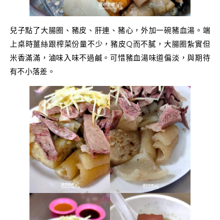
兒子點了大腸圈、豬皮、肝連、豬心，外加一碗豬血湯。端
上桌時薑絲跟榨菜份量不少，豬皮Q而不膩，大腸圈紮實但
米香滿滿，滷味入味不過鹹。可惜豬血湯味道偏淡，與期待
有不小落差。