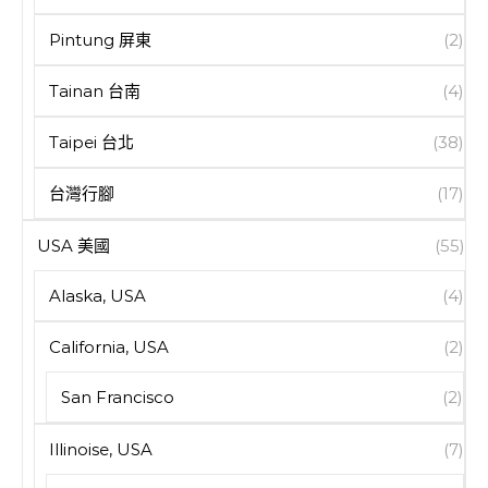
Pintung 屏東
(2)
Tainan 台南
(4)
Taipei 台北
(38)
台灣行腳
(17)
USA 美國
(55)
Alaska, USA
(4)
California, USA
(2)
San Francisco
(2)
Illinoise, USA
(7)