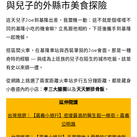
與兒子的外縣市美食探險
這天兒子Joe到基隆出差，我靈機一動：這不就是個嚐嚐不
同的基隆小吃的機會嘛? 立馬跟他相約，下班後攜手到基隆
一起晚餐。
搭區間火車，在基隆車站與西裝筆挺的Joe會面。那是一種
奇特的經驗 — 與成為上班族的兒子在陌生的城市吃飯，該是
有史以來頭一遭。
從網路上挑選了兩家距離火車站步行五分鐘距離，都是藏身
小巷道內的小店：
孝三大腸圈
以及
天天鮮排骨飯
。
延伸閱讀
台灣旅遊｜【嘉義小旅行】密度最高的醫生館一條街，嘉義
公明路