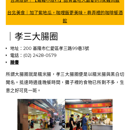
台灣旅遊｜【嘉義小旅行】品嘗當地人最愛的5家雞肉飯
台北美食｜加了紫地瓜，咖哩飯更美味，巷弄裡的咖啡餐酒
館
｜孝三大腸圈
地址：200 基隆市仁愛區孝三路99巷3號
電話：(02) 2428-0579
臉書
所謂大腸圈就是糯米腸，孝三大腸圈便是以糯米腸與黑白切
聞名。抵達時適逢晚餐時間，攤子裡的食物已所剩不多，生
意之好可見一斑。