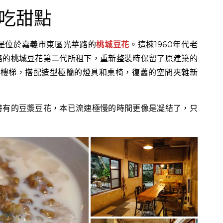
吃甜點
是位於嘉義市東區光華路的
桃城豆花
。這棟1960年代老
路的桃城豆花第二代所租下，重新整裝時保留了原建築的
和樓梯，搭配造型極簡的燈具和桌椅，復舊的空間夾雜新
特有的豆漿豆花，本已流速極慢的時間更像是凝結了，只