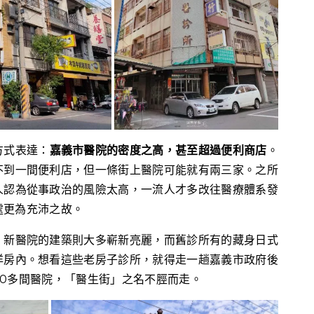
方式表達：
嘉義市醫院的密度之高，甚至超過便利商店
。
不到一間便利店，但一條街上醫院可能就有兩三家。之所
人認為從事政治的風險太高，一流人才多改往醫療體系發
處更為充沛之故。
。新醫院的建築則大多嶄新亮麗，而舊診所有的藏身日式
洋房內。想看這些老房子診所，就得走一趟嘉義市政府後
30多間醫院，「醫生街」之名不脛而走。