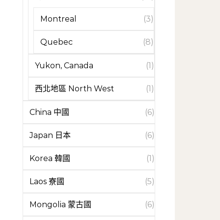
Montreal
(3)
Quebec
(8)
Yukon, Canada
(1)
西北地區 North West
(1)
China 中國
(6)
Japan 日本
(6)
Korea 韓國
(1)
Laos 寮國
(5)
Mongolia 蒙古國
(6)