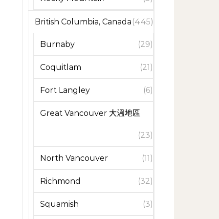
British Columbia, Canada
(445)
Burnaby
(29)
Coquitlam
(21)
Fort Langley
(6)
Great Vancouver 大溫地區
(23)
North Vancouver
(11)
Richmond
(32)
Squamish
(3)