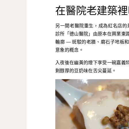
在醫院老建築裡
另一間老醫院重生，成為紅名店的
診所「德山醫院」由原本在興業東
輪廓 — 斑駁的老牆、磨石子地板
意象的概念。
入夜後在幽黃的燈下享受一碗嘉義
剩醇厚的豆奶味在舌尖蔓延。