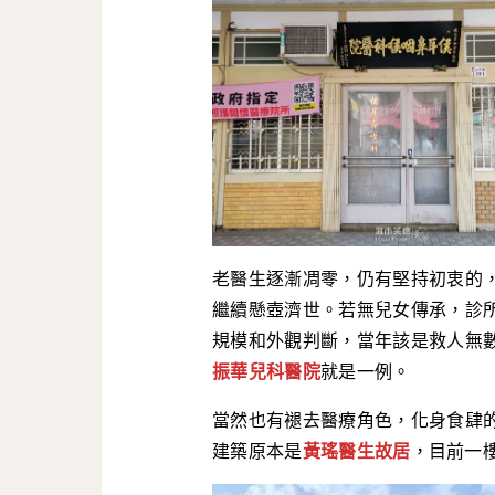
老醫生逐漸凋零，仍有堅持初衷的
繼續懸壺濟世。若無兒女傳承，診
規模和外觀判斷，當年該是救人無
振華兒科醫院
就是一例。
當然也有褪去醫療角色，化身食肆
建築原本是
黃瑤醫生故居
，目前一