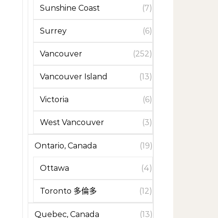
Sunshine Coast
(7)
Surrey
(6)
Vancouver
(252)
Vancouver Island
(13)
Victoria
(6)
West Vancouver
(3)
Ontario, Canada
(19)
Ottawa
(4)
Toronto 多倫多
(12)
Quebec, Canada
(13)