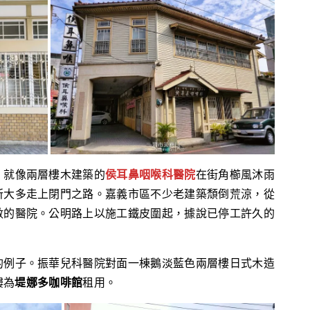
，就像兩層樓木建築的
侯耳鼻咽喉科醫院
在街角櫛風沐雨
所大多走上閉門之路。嘉義市區不少老建築頹倒荒涼，從
數的醫院。公明路上以施工鐵皮圍起，據說已停工許久的
的例子。振華兒科醫院對面一棟鵝淡藍色兩層樓日式木造
樓為
堤娜多咖啡館
租用。