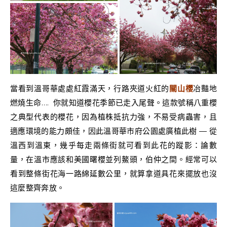
當看到溫哥華處處紅霞滿天，行路夾道火紅的
關山櫻
冶豔地
燃燒生命…. 你就知道櫻花季節已走入尾聲。這款號稱八重櫻
之典型代表的櫻花，因為植株抵抗力強，不易受病蟲害，且
適應環境的能力頗佳，因此溫哥華市府公園處廣植此樹 — 從
溫西到溫東，幾乎每走兩條街就可看到此花的蹤影：論數
量，在溫市應該和美國曙櫻並列鰲頭，伯仲之間。經常可以
看到整條街花海一路綿延數公里，就算拿道具花來擺放也沒
這麼整齊奔放。