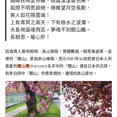
絡緯秋啼金井欄，微霜淒淒簟色寒。
孤燈不明思欲絕，捲帷望月空長歎，
美人如花隔雲端！
上有青冥之高天，下有綠水之波瀾。
天長地遠魂飛苦，夢魂不到關山難。
長相思，摧心肝！
因為情人兩地相隔、高山險阻，情關難過，相思無處寄。這
裡的『關山』意指崇山峻嶺。西元1681年以前就被日本人所
喜愛的
關山櫻
(Kanzan)名字中的『關山』源自日本的古詩，
和李白詩中『關山』的意思相仿，邊境的高山是也。