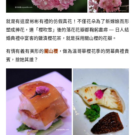
就是有這麼彬彬有禮的仿假真花！不僅花朵為了新嫁娘而形
塑成捧花，連「櫻吹雪」後的落花花瓣都鞠躬盡瘁 — 日人結
婚典禮中宴客的鹽漬櫻花茶，就是採用關山櫻的花瓣。
有情有義有美形的
關山櫻
，做為溫哥華櫻花季的閉幕典禮貴
賓，捨她其誰？