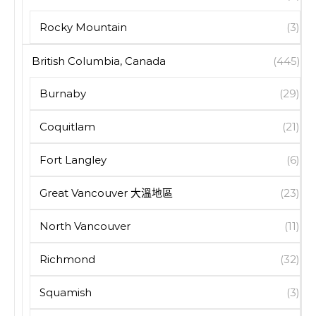
Rocky Mountain
(3)
British Columbia, Canada
(445)
Burnaby
(29)
Coquitlam
(21)
Fort Langley
(6)
Great Vancouver 大溫地區
(23)
North Vancouver
(11)
Richmond
(32)
Squamish
(3)