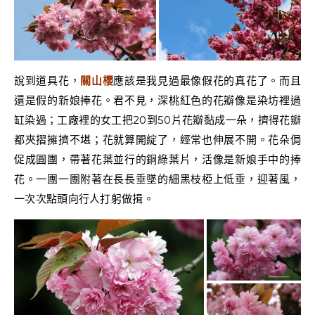
說到道具花，
關山櫻
應該是我見過最像假花的真花了。而且
還是假的新娘捧花。君不見，深桃紅色的花瓣像是染坊裡過
缸染過；工廠裡的女工把20到50片花瓣黏成一朵，擠得花瓣
都夾摺擁擠不堪；花就算開綻了，經常也伸展不開。花朵侷
促成圓團，帶著花葉並行的銅綠葉片，活像是新娘手中的捧
花。一團一團附著在長長垂墜的細黑枝椏上低垂，迎著風，
一次次點頭向行人打躬做揖。