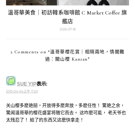
溫哥華美食｜初訪韓系咖啡館 C Market Coffee 旗
艦店
2026-07-18
2 Comments on “
溫哥華櫻花賞｜相隔兩地，情關難
過：關山櫻 Kanzan
”
SUE YIP
表示:
2015-04-04上午 11:53
关山樱多麽艳丽，开放得多麽奔放，多麽任性！ 驚艳之余，
驚闻温哥華的樱花盛宴将随它而去。 这咋麽可能， 老天爷也
太残忍了！ 給了的东西又这麽快拿走！