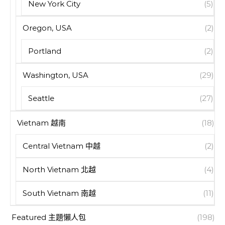
New York City
(5)
Oregon, USA
(2)
Portland
(2)
Washington, USA
(29)
Seattle
(27)
Vietnam 越南
(18)
Central Vietnam 中越
(2)
North Vietnam 北越
(4)
South Vietnam 南越
(11)
Featured 主題懶人包
(198)