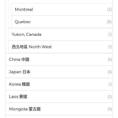
Montreal
(3)
Quebec
(8)
Yukon, Canada
(1)
西北地區 North West
(1)
China 中國
(6)
Japan 日本
(6)
Korea 韓國
(1)
Laos 寮國
(5)
Mongolia 蒙古國
(6)