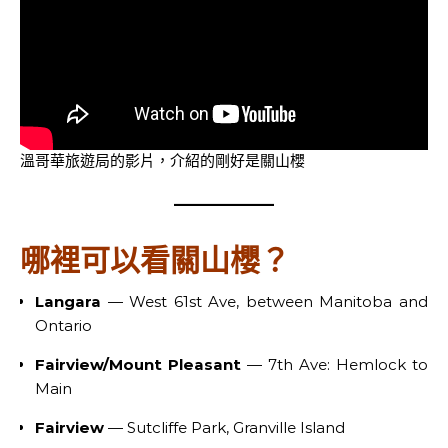
溫哥華旅遊局的影片，介紹的剛好是關山櫻
哪裡可以看關山櫻？
Langara
— West 61st Ave, between Manitoba and
Ontario
Fairview/Mount Pleasant
— 7th Ave: Hemlock to
Main
Fairview
— Sutcliffe Park, Granville Island