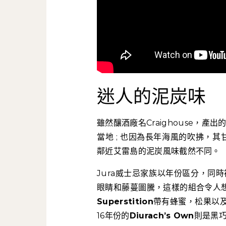
迷人的泥炭味
雖然釀酒廠名Craighouse，產
當地 ; 也因為長年海風的吹拂，其
鄰近艾雷島的泥炭風味截然不同。
Jura威士忌家族以年份區分，同時
眼睛和藤蔓圖騰，這樣的組合令人想
Superstition
帶有蜂蜜，松果以及
16年份的
Diurach’s Own
則是黑