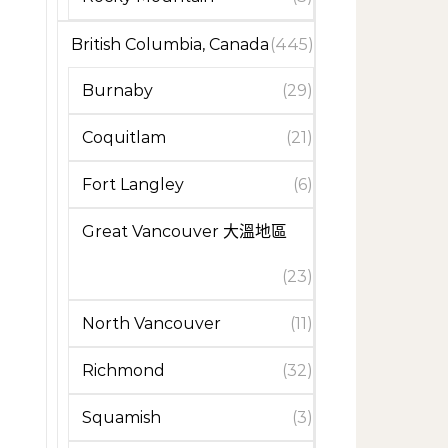
British Columbia, Canada
(445)
Burnaby
(29)
Coquitlam
(21)
Fort Langley
(6)
Great Vancouver 大溫地區
(23)
North Vancouver
(11)
Richmond
(32)
Squamish
(3)