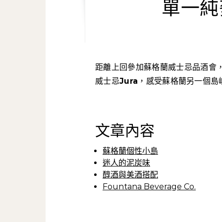
單一純
距離上回參加蘇格蘭威士忌品酒會，已是一年以前的事了。這天再次受邀前往品嚐另一品牌
威士忌
Jura
，感受蘇格蘭另一個島
文章內容
蘇格蘭個性小島
迷人的泥炭味
醇酒與美酒搭配
Fountana Beverage Co.