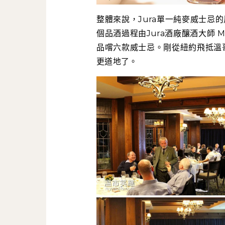
整體來說，Jura單一純麥威士忌
個品酒過程由Jura酒廠釀酒大師 Mr
品嚐六款威士忌。剛從紐約飛抵溫哥
更道地了。