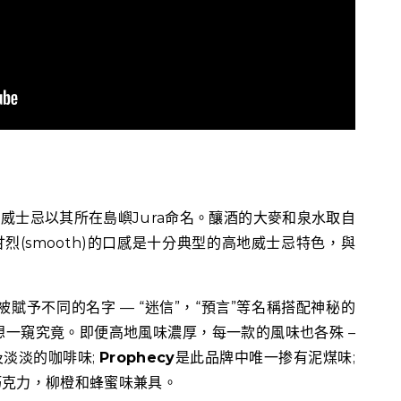
出的威士忌以其所在島嶼Jura命名。釀酒的大麥和泉水取自
甘烈(smooth)的口感是十分典型的高地威士忌特色，與
被賦予不同的名字 — “迷信”，“預言”等名稱搭配神秘的
一窺究竟。即便高地風味濃厚，每一款的風味也各殊 –
淡淡的咖啡味;
Prophecy
是此品牌中唯一掺有泥煤味;
巧克力，柳橙和蜂蜜味兼具。