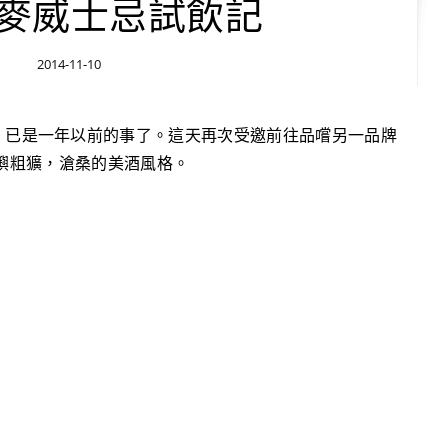
麥威士忌試飲記
2014-11-10
嶼粗獷，滄桑的美酒風格。