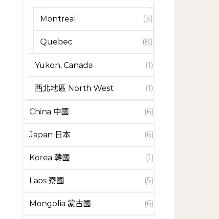
Montreal
(3)
Quebec
(8)
Yukon, Canada
(1)
西北地區 North West
(1)
China 中國
(6)
Japan 日本
(6)
Korea 韓國
(1)
Laos 寮國
(5)
Mongolia 蒙古國
(6)