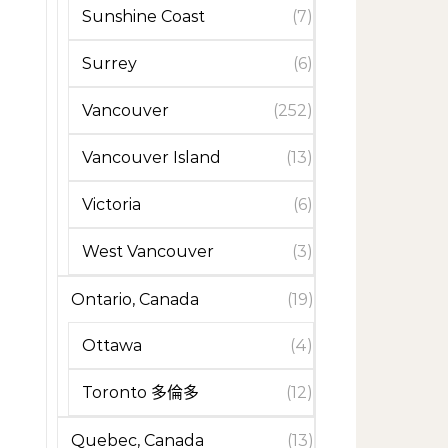
Sunshine Coast
(7)
Surrey
(6)
Vancouver
(252)
Vancouver Island
(13)
Victoria
(6)
West Vancouver
(3)
Ontario, Canada
(19)
Ottawa
(4)
Toronto 多倫多
(12)
Quebec, Canada
(13)