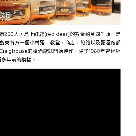
250人，島上紅鹿(red deer)的數量約莫四千頭，是
島東南方一個小村落 – 教堂，商店，旅館以及釀酒廠都
raighouse的釀酒廠就開始運作，除了1960年曾經經
百多年前的模樣。