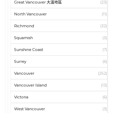
Great Vancouver 大溫地區
(23)
North Vancouver
(11)
Richmond
(32)
Squamish
(3)
Sunshine Coast
(7)
Surrey
(6)
Vancouver
(252)
Vancouver Island
(13)
Victoria
(6)
West Vancouver
(3)