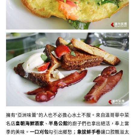
擁有“亞洲味蕾”的人也不必擔心水土不服。來自溫哥華中菜
名店
皇朝海鮮酒家
、
半島公館
的廚子們也拿出絕活，奉上當
季的美味。
一口刈包
勾引出鄉愁；
象拔蚌手卷
讓口腔飄溢太