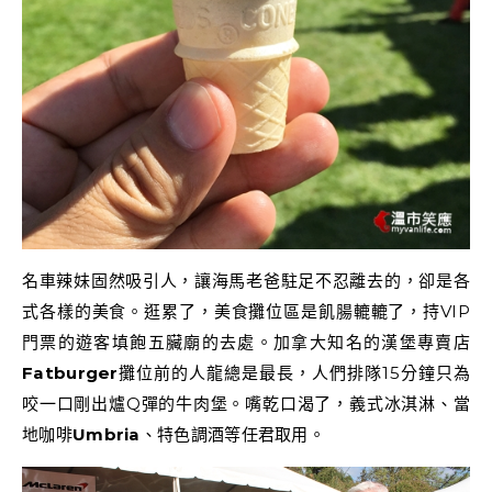
名車辣妹固然吸引人，讓海馬老爸駐足不忍離去的，卻是各
式各樣的美食。逛累了，美食攤位區是飢腸轆轆了，持VIP
門票的遊客填飽五臟廟的去處。加拿大知名的漢堡專賣店
Fatburger
攤位前的人龍總是最長，人們排隊15分鐘只為
咬一口剛出爐Q彈的牛肉堡。嘴乾口渴了，義式冰淇淋、當
地咖啡
Umbria
、特色調酒等任君取用。