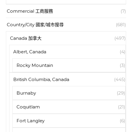
Commercial 工商服務
(7)
Country/City 國家/城市搜尋
(681)
Canada 加拿大
(497)
Albert, Canada
(4)
Rocky Mountain
(3)
British Columbia, Canada
(445)
Burnaby
(29)
Coquitlam
(21)
Fort Langley
(6)