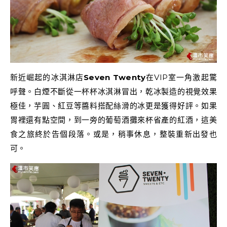
新近崛起的冰淇淋店
Seven Twenty
在VIP室一角激起驚
呼聲。白煙不斷從一杯杯冰淇淋冒出，乾冰製造的視覺效果
極佳，芋圓、紅豆等醬料搭配絲滑的冰更是獲得好評。如果
胃裡還有點空間，到一旁的葡萄酒攤來杯省產的紅酒，這美
食之旅終於告個段落。或是，稍事休息，整裝重新出發也
可。