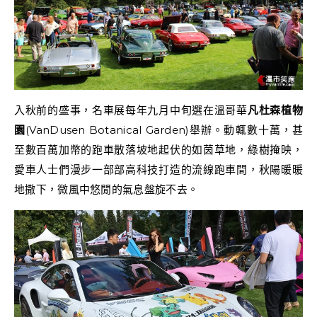
入秋前的盛事，名車展每年九月中旬選在溫哥華
凡杜森植物
園
(VanDusen Botanical Garden)舉辦。動輒數十萬，甚
至數百萬加幣的跑車散落坡地起伏的如茵草地，綠樹掩映，
愛車人士們漫步一部部高科技打造的流線跑車間，秋陽暖暖
地撒下，微風中悠閒的氣息盤旋不去。