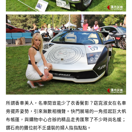
所謂香車美人，名車間豈能少了衣香鬢影？窈窕淑女在名車
旁擺弄姿勢，引來無數相機聲。快門展場的一角搭起巨大帆
布帳篷，與購物中心合辦的精品走秀匯聚了不少時尚名媛；
鑽石商的攤位前不乏盛裝的婦人指指點點。