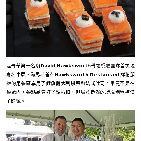
溫哥華第一名廚
David Hawksworth
帶領餐廳團隊首次現
身名車展。海馬老爸在
Hawksworth Restaurant
鮮花簇
擁的用餐區享用了
鮭魚義大利烘蛋
和
法式吐司
。畢竟不是在
餐廳內，餐點品質打了點折扣，但綠意盎然的環境稍稍補償
了缺憾。