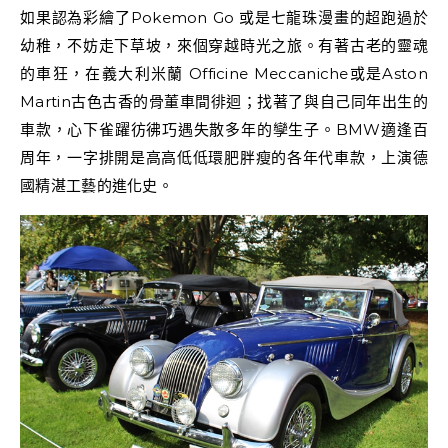
如果認為彩繪了Pokemon Go 或是七龍珠漫畫的超跑過於
幼稚，不妨走下草坡，來個穿越時光之旅。有著古老的靈魂
的車狂，在義大利米蘭 Officine Meccaniche或是Aston
Martin古色古香的骨董車間徘迴；找著了與自己同年出生的
車款，心下雀躍彷彿巧遇失散多年的孿生子。BMW適逢百
周年，一字排開是高高低低環肥胖瘦的各年代車款，上演德
國精湛工藝的進化史。