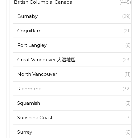
British Columbia, Canada
(445)
Burnaby
(29)
Coquitlam
(21)
Fort Langley
(6)
Great Vancouver 大溫地區
(23)
North Vancouver
(11)
Richmond
(32)
Squamish
(3)
Sunshine Coast
(7)
Surrey
(6)