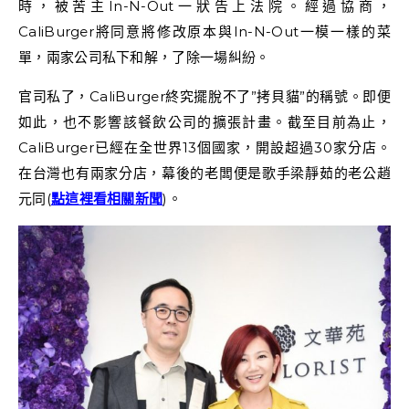
時，被苦主In-N-Out一狀告上法院。經過協商，
CaliBurger將同意將修改原本與In-N-Out一模一樣的菜
單，兩家公司私下和解，了除一場糾紛。
官司私了，CaliBurger終究擺脫不了”拷貝貓”的稱號。即便
如此，也不影響該餐飲公司的擴張計畫。截至目前為止，
CaliBurger已經在全世界13個國家，開設超過30家分店。
在台灣也有兩家分店，幕後的老闆便是歌手梁靜茹的老公趙
元同(
點這裡看相關新聞
)。