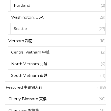
Portland
(2)
Washington, USA
(29)
Seattle
(27)
Vietnam 越南
(18)
Central Vietnam 中越
(2)
North Vietnam 北越
(4)
South Vietnam 南越
(11)
Featured 主題懶人包
(198)
Cherry Blossom 賞櫻
(40)
Christmas 聖誕節
(31)