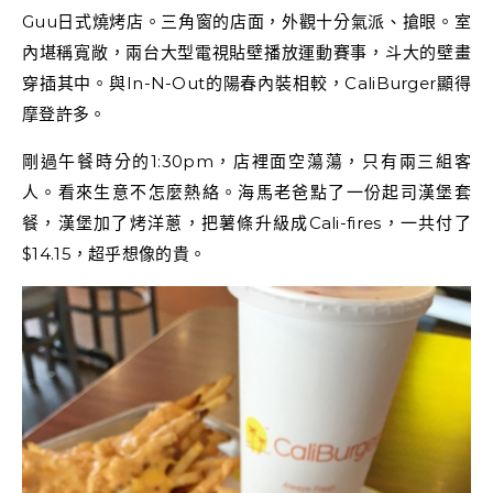
Guu日式燒烤店。三角窗的店面，外觀十分氣派、搶眼。室
內堪稱寬敞，兩台大型電視貼壁播放運動賽事，斗大的壁畫
穿插其中。與In-N-Out的陽春內裝相較，CaliBurger顯得
摩登許多。
剛過午餐時分的1:30pm，店裡面空蕩蕩，只有兩三組客
人。看來生意不怎麼熱絡。海馬老爸點了一份起司漢堡套
餐，漢堡加了烤洋蔥，把薯條升級成Cali-fires，一共付了
$14.15，超乎想像的貴。