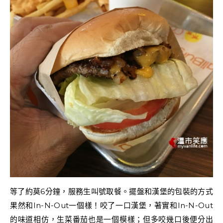
等了約莫6分鐘，服務生叫號取餐。擺盤和漢堡的包裝的方式
果然和In-N-Out一個樣！咬了一口漢堡，著實和In-N-Out
的味道相仿，生菜番茄也是一個模樣；但多咬幾口後便分出