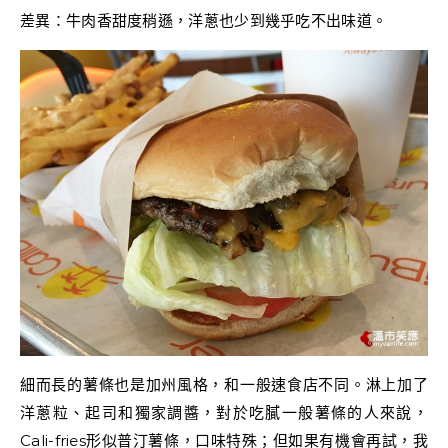
差異：牛肉香甜度稍遜，洋蔥也少到幾乎吃不出味道。
細而長的薯條也是加州風格，和一般速食店不同。淋上加了
洋蔥粒、起司和獨家調醬，對於吃膩一般薯條的人來說，
Cali-fries形似普汀薯條，口味特殊；但如果有機會再試，我