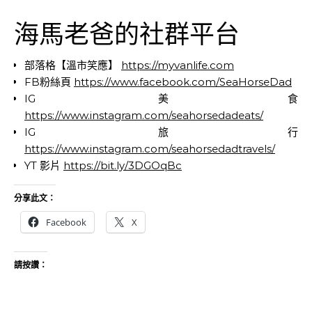
海馬老爸的社群平台
部落格【溫市笑應】
https://myvanlife.com
FB粉絲頁
https://www.facebook.com/SeaHorseDad
IG 美食
https://www.instagram.com/seahorsedadeats/
IG 旅行
https://www.instagram.com/seahorsedadtravels/
YT 影片
https://bit.ly/3DGOqBc
分享此文：
Facebook
X
請按讚：