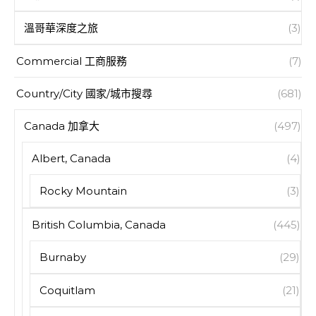
溫哥華深度之旅
(3)
Commercial 工商服務
(7)
Country/City 國家/城市搜尋
(681)
Canada 加拿大
(497)
Albert, Canada
(4)
Rocky Mountain
(3)
British Columbia, Canada
(445)
Burnaby
(29)
Coquitlam
(21)