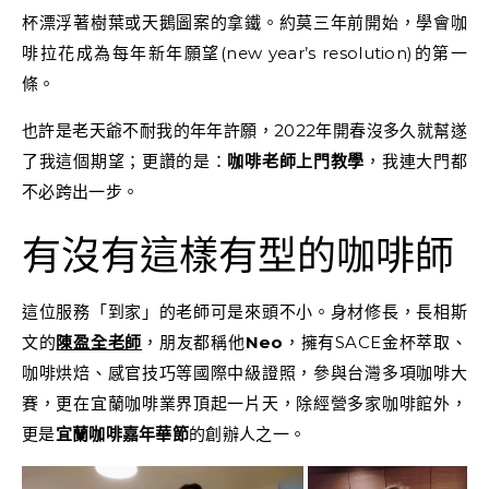
杯漂浮著樹葉或天鵝圖案的拿鐵。約莫三年前開始，學會咖
啡拉花成為每年新年願望(new year’s resolution)的第一
條。
也許是老天爺不耐我的年年許願，2022年開春沒多久就幫遂
了我這個期望；更讚的是：
咖啡老師上門教學
，我連大門都
不必跨出一步。
有沒有這樣有型的咖啡師
這位服務「到家」的老師可是來頭不小。身材修長，長相斯
文的
陳盈全老師
，朋友都稱他
Neo
，擁有SACE金杯萃取、
咖啡烘焙、感官技巧等國際中級證照，參與台灣多項咖啡大
賽，更在宜蘭咖啡業界頂起一片天，除經營多家咖啡館外，
更是
宜蘭咖啡嘉年華節
的創辦人之一。