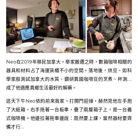
Neo在2019年移民加拿大。舉家搬遷之時，數箱咖啡相關的
器具和材料占了海運貨櫃不小的空間。落地後，烘豆、如科
學家般測試加拿大的水質、鑽研異國咖啡豆的烹煮、杯測….
成了他適應異鄉生活最好的解藥。
這天下午Neo依約前來我家。打開門迎接，赫然見他左手抱
了大紙箱，右手拖著一台板車，疊了兩層箱子上，是一台義
式咖啡機。他邊拉著拖車邊說：既然要上課，當然器材要齊
備才行…