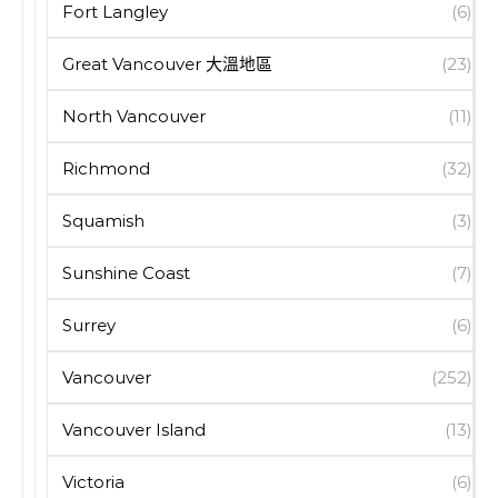
Fort Langley
(6)
Great Vancouver 大溫地區
(23)
North Vancouver
(11)
Richmond
(32)
Squamish
(3)
Sunshine Coast
(7)
Surrey
(6)
Vancouver
(252)
Vancouver Island
(13)
Victoria
(6)