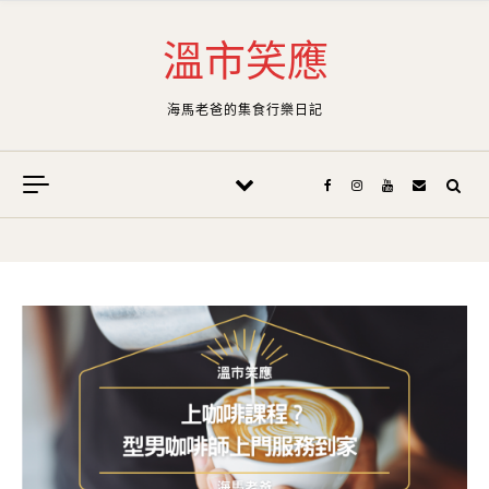
Skip to content
溫市笑應
海馬老爸的集食行樂日記