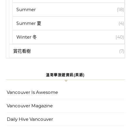
Summer
(18)
Summer 夏
(4)
Winter 冬
(40)
賞花看樹
(7)
溫哥華旅遊資訊(英語)
Vancouver Is Awesome
Vancouver Magazine
Daily Hive Vancouver