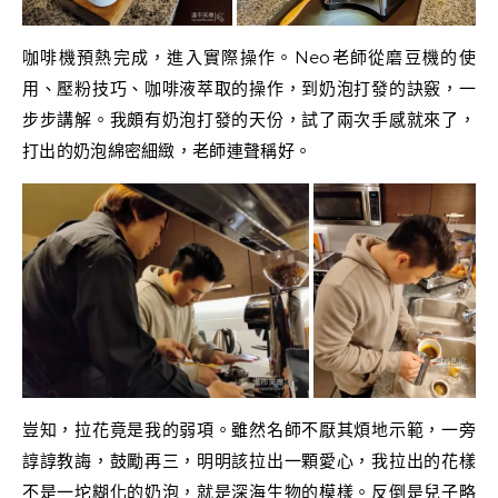
咖啡機預熱完成，進入實際操作。Neo老師從磨豆機的使
用、壓粉技巧、咖啡液萃取的操作，到奶泡打發的訣竅，一
步步講解。我頗有奶泡打發的天份，試了兩次手感就來了，
打出的奶泡綿密細緻，老師連聲稱好。
豈知，拉花竟是我的弱項。雖然名師不厭其煩地示範，一旁
諄諄教誨，鼓勵再三，明明該拉出一顆愛心，我拉出的花樣
不是一坨糊化的奶泡，就是深海生物的模樣。反倒是兒子略