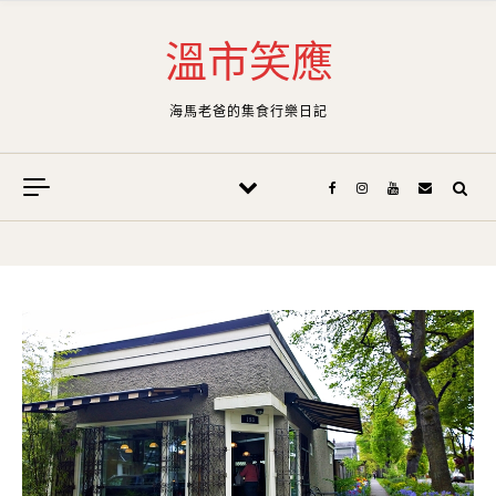
Skip to content
溫市笑應
海馬老爸的集食行樂日記