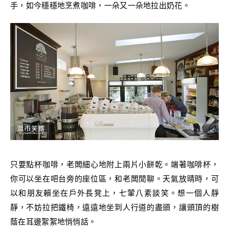
手，如今穩穩地烹煮咖啡，一朵又一朵地拉出奶花。
只要點杯咖啡，老闆細心地附上兩片小餅乾。端著咖啡杯，
你可以坐在吧台旁的座位區，和老闆閒聊。天氣放晴時，可
以和朋友賴坐在戶外長凳上，七葷八素談笑。想一個人靜
靜，不妨拉把鐵椅，遠遠地坐到人行道的盡頭，讓頭頂的樹
蔭在耳邊絮絮地悄悄話。