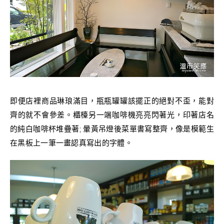
即便店裡商品琳琅滿目，瓶瓶罐罐該擺正的絕對不歪，能對
齊的就不會參差。櫃檯另一端咖啡機亮亮閃著光，印著店名
的純白咖啡杯堆疊著; 暈黃吊燈後菜單書寫整齊，像是模範生
在黑板上一筆一畫認真寫出的字體。