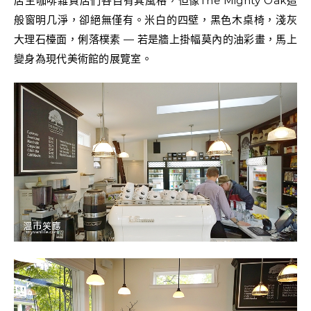
店主咖啡雜貨店們各自有其風格，但像The Mighty Oak這
般窗明几淨，卻絕無僅有。米白的四壁，黑色木桌椅，淺灰
大理石檯面，俐落樸素 — 若是牆上掛幅莫內的油彩畫，馬上
變身為現代美術館的展覽室。