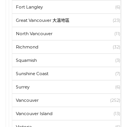
Fort Langley
(6)
Great Vancouver 大溫地區
(23)
North Vancouver
(11)
Richmond
(32)
Squamish
(3)
Sunshine Coast
(7)
Surrey
(6)
Vancouver
(252)
Vancouver Island
(13)
Victoria
(6)