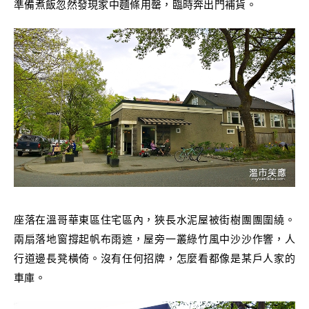
準備煮飯忽然發現家中麵條用罄，臨時奔出門補貨。
座落在溫哥華東區住宅區內，狹長水泥屋被街樹團團圍繞。
兩扇落地窗撐起帆布雨遮，屋旁一叢綠竹風中沙沙作響，人
行道邊長凳橫倚。沒有任何招牌，怎麼看都像是某戶人家的
車庫。