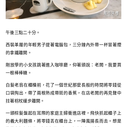
午後三點二十分。
西裝革履的年輕男子提著電腦包，三分鐘內外帶一杯冒著煙
的拿鐵離開。
剛放學的小女孩跳著進入咖啡廳，仰著頭說：老闆，我要買
一根棒棒糖。
白髮老翁在櫃檯前，花了一個世紀那麼長般的時間將零錢從
口袋掏出，帶了兩根熟成帶斑的香蕉，在店老闆的再見聲中
拄著枴杖緩步離開。
一頭棕髮盤起在耳際的家庭主婦衝進店裡，飛快抓起櫃子上
的義大利麵條，將零錢丟在櫃台上，一陣風揚長而去。想是