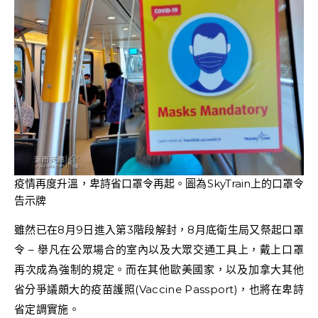
疫情再度升溫，卑詩省口罩令再起。圖為SkyTrain上的口罩令
告示牌
雖然已在8月9日進入第3階段解封，8月底衛生局又祭起口罩
令 – 舉凡在公眾場合的室內以及大眾交通工具上，戴上口罩
再次成為強制的規定。而在其他歐美國家，以及加拿大其他
省分爭議頗大的疫苗護照(Vaccine Passport)，也將在卑詩
省定調實施。