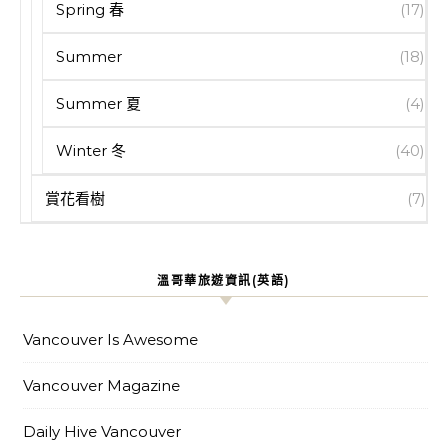
Spring 春
(17)
Summer
(18)
Summer 夏
(4)
Winter 冬
(40)
賞花看樹
(7)
溫哥華旅遊資訊(英語)
Vancouver Is Awesome
Vancouver Magazine
Daily Hive Vancouver