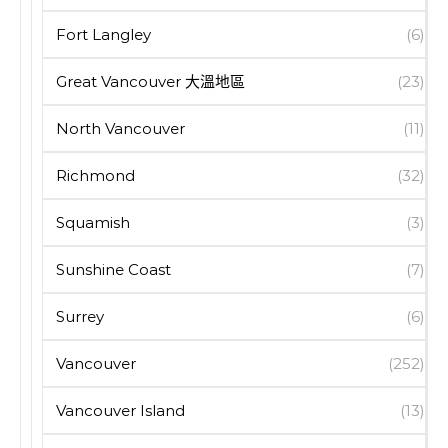
Fort Langley
(6)
Great Vancouver 大溫地區
(23)
North Vancouver
(11)
Richmond
(32)
Squamish
(3)
Sunshine Coast
(7)
Surrey
(6)
Vancouver
(252)
Vancouver Island
(13)