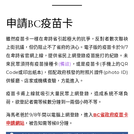
申請BC疫苗卡
雖然疫苗卡一樣在卑詩省引起極大的抗爭，反對者數次聯袂
上街抗議，但仍阻止不了省府的決心。電子版的疫苗卡於9/7
在卑詩省官網上線，提供省民上網登錄疫苗施打的紀錄。未
來民眾須持有疫苗接種卡
(備註)
，或是疫苗卡(手機上的QR
Code或印出紙本)，搭配政府核發的附照片證件(photo ID)
供餐廳、店家或機構查驗，方能進入。
疫苗卡甫上線就吸引大量民眾上網登錄，造成系統不堪負
荷，欲登記者需等候數分鐘到一兩個小時不等。
海馬老爸於9/8午間以電腦上網登錄，進入
BC省政府疫苗卡
申請網站
，被告知需等候8分鐘。