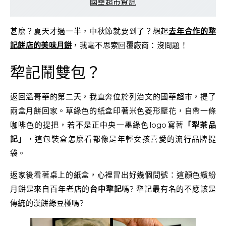
國華超市資訊
甚麼？夏天才過一半，中秋節就要到了？想起
去年合作的犂
記餅店的美味月餅
，我毫不思索回覆廠商：沒問題！
犂記鬧雙包？
返回溫哥華的第二天，我直奔位於列治文的國華超市，提了
兩盒月餅回家。草綠色的紙盒印著米色菱形壓花，自帶一條
咖啡色的提把，若不是正中央一墨綠色logo寫著
「犁茶品
記」
，這包裝盒怎麼看都像是年輕女孩喜愛的流行品牌提
袋。
返家後看著桌上的紙盒，心裡冒出好幾個問號：這顏色繽紛
月餅是來自百年老店的
台中犂記
嗎? 犂記最有名的不應該是
傳統的漢餅綠豆椪嗎?