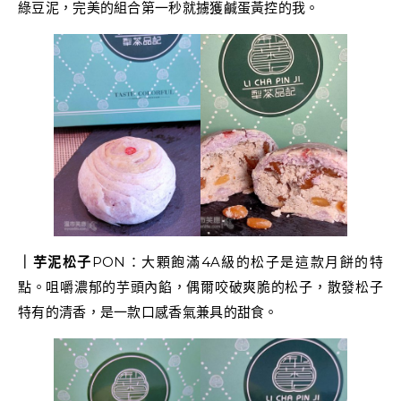
綠豆泥，完美的組合第一秒就擄獲鹹蛋黃控的我。
｜芋泥松子
PON：大顆飽滿4A級的松子是這款月餅的特
點。咀嚼濃郁的芋頭內餡，偶爾咬破爽脆的松子，散發松子
特有的清香，是一款口感香氣兼具的甜食。