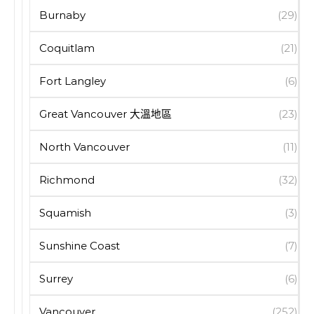
Burnaby
(29)
Coquitlam
(21)
Fort Langley
(6)
Great Vancouver 大溫地區
(23)
North Vancouver
(11)
Richmond
(32)
Squamish
(3)
Sunshine Coast
(7)
Surrey
(6)
Vancouver
(252)