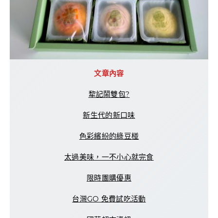
文章內容
犂記鬧雙包?
新生代的新口味
色彩繽紛的綠豆椪
太過美味，一不小心就完食
限時團購優惠
台灣GO 免費試吃活動