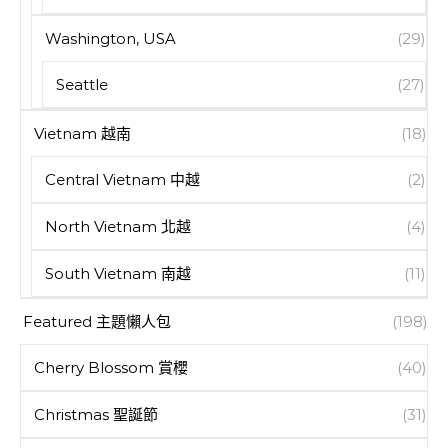
Washington, USA
(29)
Seattle
(27)
Vietnam 越南
(18)
Central Vietnam 中越
(2)
North Vietnam 北越
(4)
South Vietnam 南越
(11)
Featured 主題懶人包
(198)
Cherry Blossom 賞櫻
(40)
Christmas 聖誕節
(31)