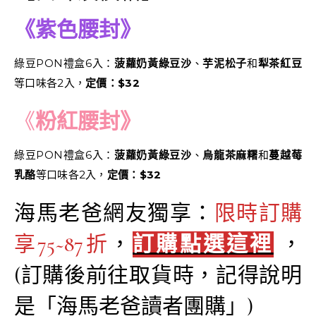
《紫色腰封》
綠豆PON禮盒6入：
菠蘿奶黃綠豆沙
、
芋泥松子
和
犁茶紅豆
等口味各2入，
定價：$32
《
粉紅腰封》
綠豆PON禮盒6入：
菠蘿奶黃綠豆沙
、
烏龍茶麻糬
和
蔓越莓
乳酪
等口味各2入，
定價：$32
海馬老爸網友獨享：
限時訂購
享75~87折
，
訂購點選這裡
，
(訂購後前往取貨時，記得說明
是「海馬老爸讀者團購」)