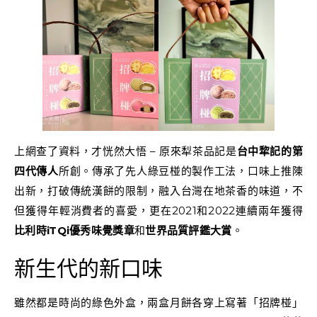
上網查了資料，才恍然大悟 – 原來犁茶品記是
台中犂記的第
四代傳人
所創。傳承了先人綠豆椪的製作工法，口味上推陳
出新，打破傳統漢餅的限制，融入台灣在地茶香的味道，不
但獲得年輕消費者的喜愛，更在2021和2022連續兩年獲得
比利時iTQi優秀味覺獎章
和
世界品質評鑑大賞
。
新生代的新口味
雖然都是時尚的綠色外盒，兩盒月餅各穿上寫著「招牌椪」