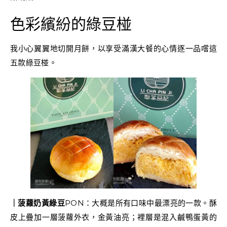
色彩繽紛的綠豆椪
我小心翼翼地切開月餅，以享受滿漢大餐的心情逐一品嚐這
五款綠豆椪。
｜菠蘿奶黃綠豆
PON：大概是所有口味中最漂亮的一款。酥
皮上疊加一層菠蘿外衣，金黃油亮；裡層是混入鹹鴨蛋黃的