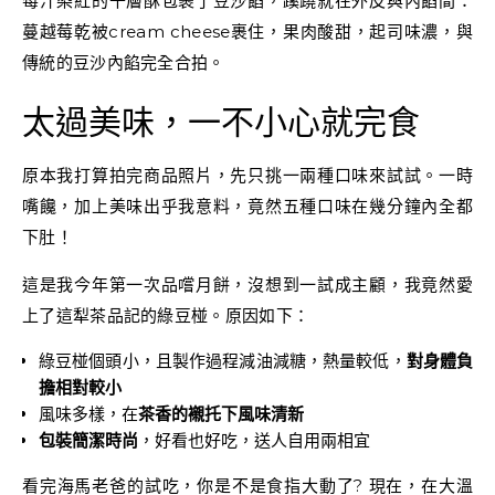
莓汁染紅的千層酥包裹了豆沙餡，蹊蹺就在外皮與內餡間：
蔓越莓乾被cream cheese裹住，果肉酸甜，起司味濃，與
傳統的豆沙內餡完全合拍。
太過美味，一不小心就完食
原本我打算拍完商品照片，先只挑一兩種口味來試試。一時
嘴饞，加上美味出乎我意料，竟然五種口味在幾分鐘內全都
下肚！
這是我今年第一次品嚐月餅，沒想到一試成主顧，我竟然愛
上了這犁茶品記的綠豆椪。原因如下：
綠豆椪個頭小，且製作過程減油減糖，熱量較低，
對身體負
擔相對較小
風味多樣，在
茶香的襯托下風味清新
包裝簡潔時尚
，好看也好吃，送人自用兩相宜
看完海馬老爸的試吃，你是不是食指大動了? 現在，在大溫