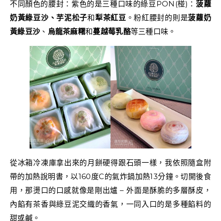
不同顏色的腰封：紫色的是三種口味的綠豆PON(椪)：
菠蘿
奶黃綠豆沙、芋泥松子
和
犁茶紅豆
。粉紅腰封的則是
菠蘿奶
黃綠豆沙
、
烏龍茶麻糬
和
蔓越莓乳酪
等三種口味。
從冰箱冷凍庫拿出來的月餅硬得跟石頭一樣，我依照隨盒附
帶的加熱說明書，以160度C的氣炸鍋加熱13分鐘。切開後食
用，那燙口的口感就像是剛出爐 – 外面是酥脆的多層酥皮，
內餡有茶香與綠豆泥交織的香氣，一同入口的是多種餡料的
甜或鹹。