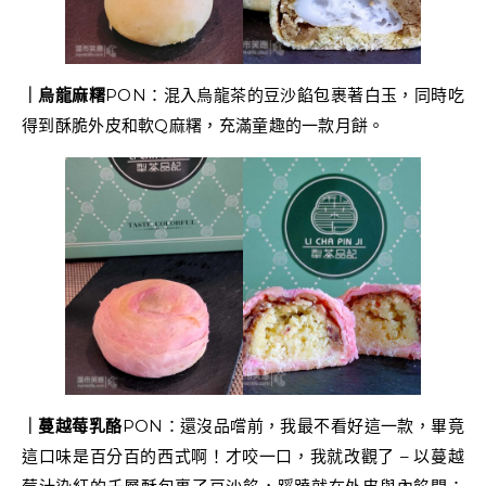
｜烏龍麻糬
PON：混入烏龍茶的豆沙餡包裹著白玉，同時吃
得到酥脆外皮和軟Q麻糬，充滿童趣的一款月餅。
｜蔓越莓乳酪
PON：還沒品嚐前，我最不看好這一款，畢竟
這口味是百分百的西式啊！才咬一口，我就改觀了 – 以蔓越