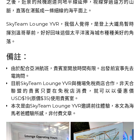
之後，近景的飛機跑道向地平線延伸，視線穿過遠方的山
脈，直落在湛藍成一條細線的海平面上。
SkyTeam Lounge YVR，我個人覺得，是登上大鐵鳥暫時
揮別溫哥華前，好好回味這個太平洋濱海城市種種美好的角
落。
備註：
由於配合亞洲航班，貴賓室開放時間有限。出發前宜事先去
電詢問。
目前SkyTeam Lounge YVR與機場免稅商店合作，非天合
聯盟的貴賓只要在免稅店消費，就可以以優惠價
USD$19(原價$35)使用貴賓室。
本次是由SkyTeam Lounge YVR邀請前往體驗，本文為海
馬老爸體驗所感，非付費文章。