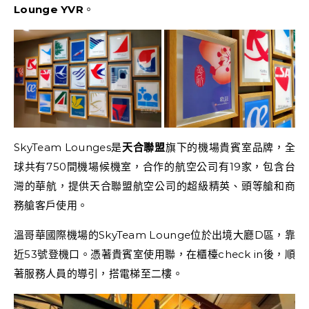
Lounge
YVR
。
SkyTeam Lounges是
天合聯盟
旗下的機場貴賓室品牌，全
球共有750間機場候機室，合作的航空公司有19家，包含台
灣的華航，提供天合聯盟航空公司的超級精英、頭等艙和商
務艙客戶使用。
溫哥華國際機場的SkyTeam Lounge位於出境大廳D區，靠
近53號登機口。憑著貴賓室使用聯，在櫃檯check in後，順
著服務人員的導引，搭電梯至二樓。