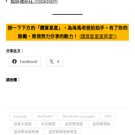
點這裡前往 Instagram
按一下下方的「讚賞星星」，為海馬老爸拍拍手。有了你的
鼓勵，是我努力分享的動力！
(
讚賞星星是甚麼?
)
分享此文：
Facebook
X
請按讚：
Lounge
SkyTeam
SkyTeam Lounges
YVR
加拿大旅遊
天合聯盟
溫哥華旅遊
溫哥華景點
溫哥華景點推薦
溫哥華機場貴賓室