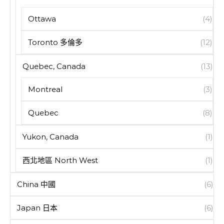
Ottawa
(4)
Toronto 多倫多
(12)
Quebec, Canada
(13)
Montreal
(3)
Quebec
(8)
Yukon, Canada
(1)
西北地區 North West
(1)
China 中國
(6)
Japan 日本
(6)