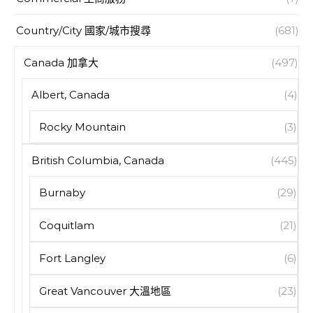
Country/City 國家/城市搜尋
(681)
Canada 加拿大
(497)
Albert, Canada
(4)
Rocky Mountain
(3)
British Columbia, Canada
(445)
Burnaby
(29)
Coquitlam
(21)
Fort Langley
(6)
Great Vancouver 大溫地區
(23)