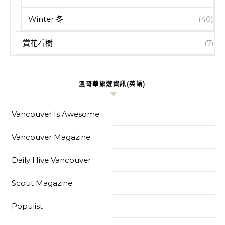
Winter 冬
(40)
賞花看樹
(7)
溫哥華旅遊資訊(英語)
Vancouver Is Awesome
Vancouver Magazine
Daily Hive Vancouver
Scout Magazine
Populist