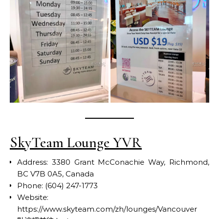
SkyTeam Lounge YVR
Address: 3380 Grant McConachie Way, Richmond,
BC V7B 0A5, Canada
Phone: (604) 247-1773
Website:
https://www.skyteam.com/zh/lounges/Vancouver