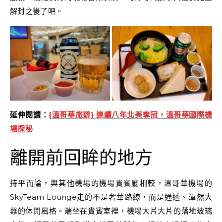
解封之後了吧。
延伸閱讀：
{溫哥華旅遊} 連續八年北美奪冠，溫哥華國際機
場探秘
離開前回眸的地方
持平而論，與其他機場的機場貴賓廳相較，溫哥華機場的
SkyTeam Lounge走的不是奢華路線，而是通透、渾然大
器的休閒風格。端坐在貴賓室裡，機場大片大片的落地玻璃