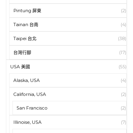
Pintung 屏東
(2)
Tainan 台南
(4)
Taipei 台北
(38)
台灣行腳
(17)
USA 美國
(55)
Alaska, USA
(4)
California, USA
(2)
San Francisco
(2)
Illinoise, USA
(7)