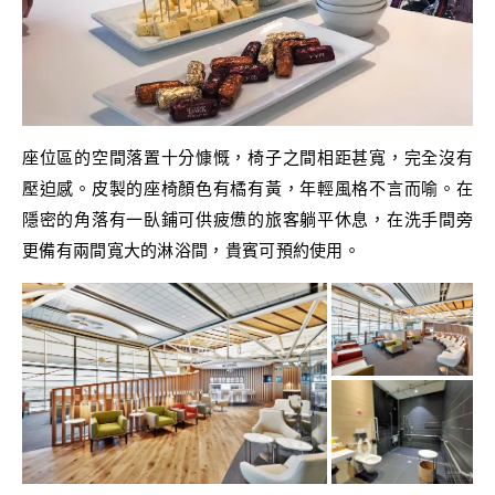
座位區的空間落置十分慷慨，椅子之間相距甚寬，完全沒有
壓迫感。皮製的座椅顏色有橘有黃，年輕風格不言而喻。在
隱密的角落有一臥鋪可供疲憊的旅客躺平休息，在洗手間旁
更備有兩間寬大的淋浴間，貴賓可預約使用。