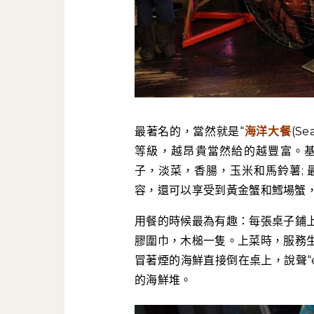
最著名的，當然就是“
海洋大餐
(S
等級，越昂貴當然給的越豐富。基
子，淡菜，香腸，玉米和馬鈴薯; 
容，還可以享受到黃金蟹和鱈場蟹
用餐的時候最為有趣：每張桌子鋪
膠圍巾，木槌一隻。上菜時，服務
冒著煙的海鮮直接倒在桌上，說聲“e
的海鮮堆。