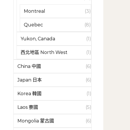
Montreal
(3)
Quebec
(8)
Yukon, Canada
(1)
西北地區 North West
(1)
China 中國
(6)
Japan 日本
(6)
Korea 韓國
(1)
Laos 寮國
(5)
Mongolia 蒙古國
(6)