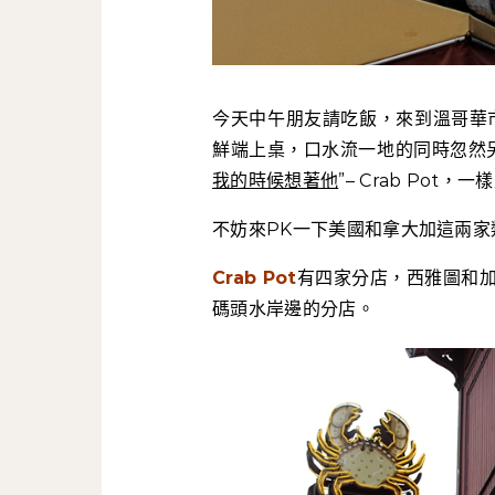
今天中午朋友請吃飯，來到溫哥華市中
鮮端上桌，口水流一地的同時忽然另
我的時候想著他
”– Crab Po
不妨來PK一下美國和拿大加這兩家
Crab Pot
有四家分店，西雅圖和
碼頭水岸邊的分店。