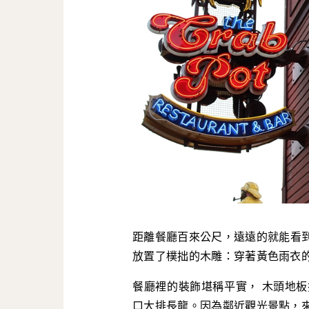
距離餐廳百來公尺，遠遠的就能看
放置了樸拙的木雕：穿著黃色雨衣
餐廳裡的裝飾堪稱平實， 木頭地
口大排長龍。因為鄰近觀光景點，