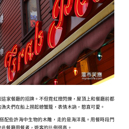
到這家餐廳的招牌。不但霓虹燈閃爍，屋頂上和餐廳前都
的漁夫們在船上撈起螃蟹籠，表情木訥，憨直可愛。
板搭配些許海中生物的木雕，走的是海洋風。用餐時段門
來此餐廳用餐者，遊客的比例很高。