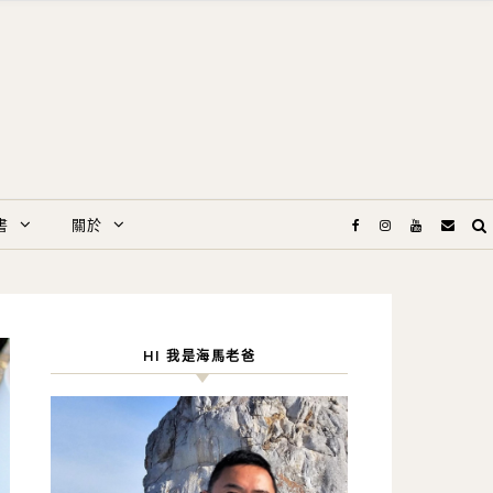
書
關於
HI 我是海馬老爸