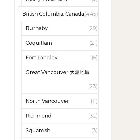
British Columbia, Canada
(445)
Burnaby
(29)
Coquitlam
(21)
Fort Langley
(6)
Great Vancouver 大溫地區
(23)
North Vancouver
(11)
Richmond
(32)
Squamish
(3)