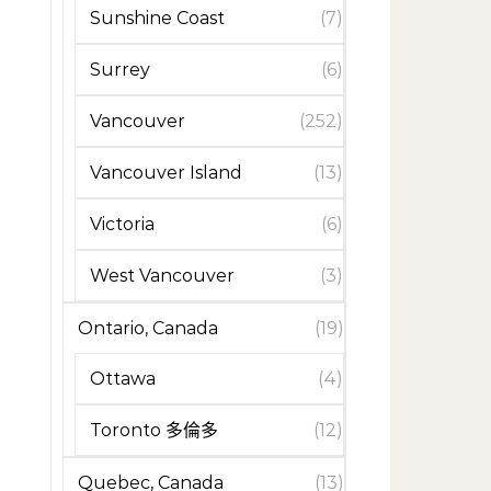
Sunshine Coast
(7)
Surrey
(6)
Vancouver
(252)
Vancouver Island
(13)
Victoria
(6)
West Vancouver
(3)
Ontario, Canada
(19)
Ottawa
(4)
Toronto 多倫多
(12)
Quebec, Canada
(13)