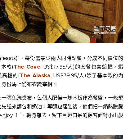
eafeasts)”。每份需最少兩人同時點餐，分成不同價位的
本款(
The Cove
, US$17.95/人)的套餐包含蛤蠣，蝦
最高檔的(
The Alaska
, US$39.95/人)除了基本款的內
，身份馬上從布衣變宰相。
上一張免洗桌布，每個人配備一塊木板作為餐盤，一條塑
生先送來麵包和奶油，等麵包落肚後，他們把一鍋熱騰騰
njoy ！”，轉身離去，留下目瞪口呆的顧客面對小山般