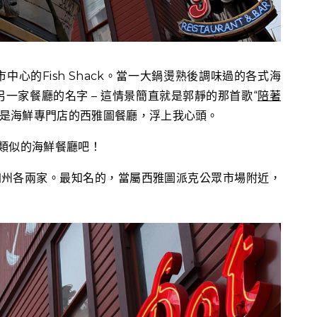
心的Fish Shack。當一大鍋燙熟後調味過的各式海
一家餐廳的名字 – 這情景簡直就是郭靜的那首歌“
陪著
t，一樣是海鮮專門店的西雅圖餐廳，浮上我心頭。
類似的海鮮餐廳吧！
加州各兩家。最知名的，當屬西雅圖派克公眾市場附近，