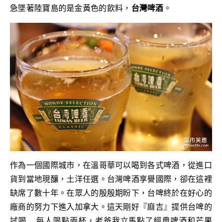
急墜著陸寶島的是金黃色的飲料，
台灣啤酒
。
作為一個國際城市，在溫哥華可以喝到各式啤酒，從進口
貨到當地現釀，土洋任選。台灣啤酒享譽國際，卻在這裡
缺席了數十年。在眾人的殷殷期盼下，台啤終於在好心的
廠商的努力下進入加拿大。這天剛好『麻吉』提供台啤的
試喝…. 每人限點兩杯，老爸我立馬點了經典啤酒和芒果