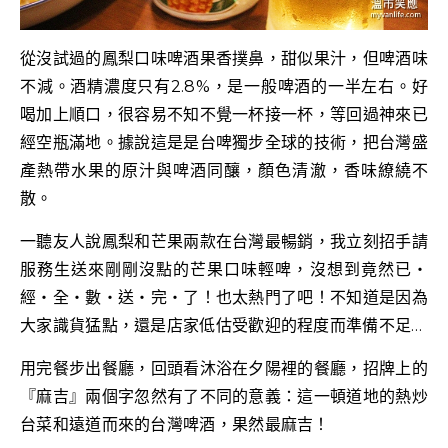
從沒試過的鳳梨口味啤酒果香撲鼻，甜似果汁，但啤酒味
不減。酒精濃度只有2.8%，是一般啤酒的一半左右。好
喝加上順口，很容易不知不覺一杯接一杯，等回過神來已
經空瓶滿地。
據說這是是台啤獨步全球的技術，把台灣盛
產熱帶水果的原汁與啤酒同釀，顏色清澈，香味繚繞不
散。
一聽友人說鳳梨和芒果兩款在台灣最暢銷，我立刻招手請
服務生送來剛剛沒點的芒果口味輕啤，沒想到竟然已‧
經‧全‧數‧送‧完‧了！也太熱門了吧！不知道是因為
大家識貨猛點，還是店家低估受歡迎的程度而準備不足…
用完餐步出餐廳，回頭看沐浴在夕陽裡的餐廳，招牌上的
『麻吉』兩個字忽然有了不同的意義：這一頓道地的熱炒
台菜和遠道而來的台灣啤酒，果然最麻吉！