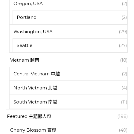
Oregon, USA
(2)
Portland
(2)
Washington, USA
(29)
Seattle
(27)
Vietnam 越南
(18)
Central Vietnam 中越
(2)
North Vietnam 北越
(4)
South Vietnam 南越
(11)
Featured 主題懶人包
(198)
Cherry Blossom 賞櫻
(40)