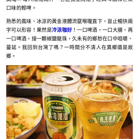
口味的輕啤。
熟悉的風味、冰涼的黃金液體流竄喉嚨直下，豈止暢快兩
字可以形容！果然是
冷涼咖好
！一口啤酒，一口大腸，再
一口啤酒，接一顆椒鹽龍珠，久未有的鄉愁在口中咀嚼、
蔓延。我回到台灣了嗎？一時間分不清人在異鄉還是故
鄉。