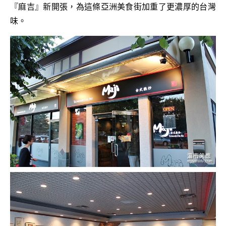
『麻吉』新開張，為這條亞洲美食街加重了更濃厚的台灣
味。