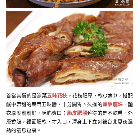
首當其衝的是涼菜
五味花枝
。花枝肥厚，軟Q適中，搭配
酸中帶甜的蒜茸五味醬，十分開胃。久違的
鹽酥龍珠
，麵
衣厚度剛剛好，酥脆爽口；
脆皮肥腸
難得的是不乾扁，外
層香脆，裡面肥軟，才入口，渾身上下立刻被台北夏夜濕
熱的氣息包裹。