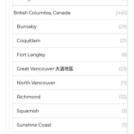
British Columbia, Canada
(445)
Burnaby
(29)
Coquitlam
(21)
Fort Langley
(6)
Great Vancouver 大溫地區
(23)
North Vancouver
(11)
Richmond
(32)
Squamish
(3)
Sunshine Coast
(7)