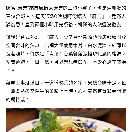
店名“麻吉”來自感情太麻吉的三位小夥子，也是這餐廳的
三位合夥人。這天17:30晚餐時份踏入『麻吉』，竟然人
滿為患！直到兩個小時用完餐後，排隊的人龍還沒散去。
雖說是台式熱炒，『麻吉』少了台北街頭熱炒店那種開放
空間台味的氣息，店裡大量使用木片、白水泥牆、紅磚以
及老照片，倒像是『青葉』台菜餐館混搭現代風的格調。
空間通透，一目了然，可以想見老闆花了不少心思在裝潢
上。
菜單上琳瑯滿目，一道道熟悉的名字，果然台味十足。每
一盤既熟悉又陌生的菜餚上桌時，心裡竟然有買彩券開獎
的期待感。