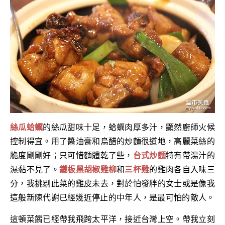
絲瓜蛤蠣
的絲瓜甜味十足，蛤蠣肉厚多汁，顯然廚師火候
控制得宜。用了醬油膏和烏醋的炒麵很道地，高麗菜絲的
脆度剛剛好；只可惜麵體乾了些，
台式炒麵
特有帶湯汁的
濕黏不見了。
鐵板黑胡椒雞柳
和
三杯雞
的雞肉各自入味三
分，我挑剔此菜的雞皮未去，對於怕發胖的女士或是像我
這般新陳代謝已經幾近停止的中年人，是最可怕的敵人。
這頓菜餚已經帶我飛跨太平洋，接近台灣上空。帶我立刻