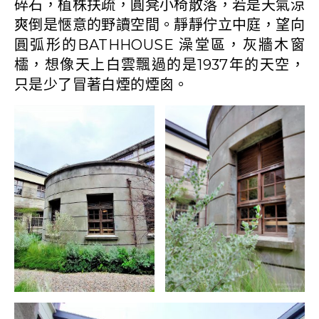
碎石，植株扶疏，圓凳小椅散落，若是天氣涼
爽倒是愜意的野讀空間。靜靜佇立中庭，望向
圓弧形的BATHHOUSE 澡堂區，灰牆木窗
櫺，想像天上白雲飄過的是1937年的天空，
只是少了冒著白煙的煙囪。