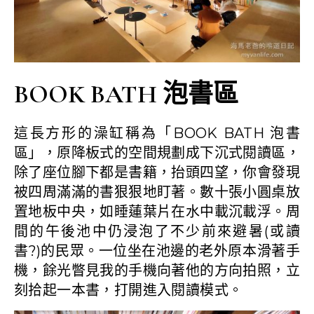
BOOK BATH 泡書區
這長方形的澡缸稱為「BOOK BATH 泡書
區」，原降板式的空間規劃成下沉式閱讀區，
除了座位腳下都是書籍，抬頭四望，你會發現
被四周滿滿的書狠狠地盯著。數十張小圓桌放
置地板中央，如睡蓮葉片在水中載沉載浮。周
間的午後池中仍浸泡了不少前來避暑(或讀
書?)的民眾。一位坐在池邊的老外原本滑著手
機，餘光瞥見我的手機向著他的方向拍照，立
刻拾起一本書，打開進入閱讀模式。