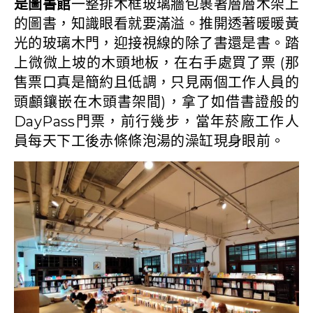
是圖書館
一整排木框玻璃牆包裹著層層木架上
的圖書，知識眼看就要滿溢。推開透著暖暖黃
光的玻璃木門，迎接視線的除了書還是書。踏
上微微上坡的木頭地板，在右手處買了票 (那
售票口真是簡約且低調，只見兩個工作人員的
頭顱鑲嵌在木頭書架間)，拿了如借書證般的
DayPass門票，前行幾步，當年菸廠工作人
員每天下工後赤條條泡湯的澡缸現身眼前。