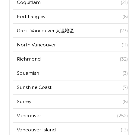
Coquitlam
(21)
Fort Langley
(6)
Great Vancouver 大溫地區
(23)
North Vancouver
(11)
Richmond
(32)
Squamish
(3)
Sunshine Coast
(7)
Surrey
(6)
Vancouver
(252)
Vancouver Island
(13)