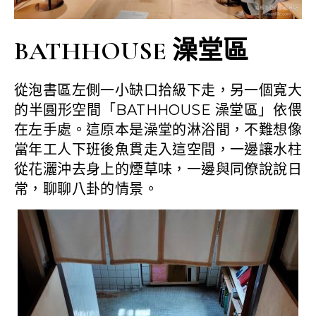
BATHHOUSE 澡堂區
從泡書區左側一小缺口拾級下走，另一個寬大
的半圓形空間「BATHHOUSE 澡堂區」依偎
在左手處。這原本是澡堂的淋浴間，不難想像
當年工人下班後魚貫走入這空間，一邊讓水柱
從花灑沖去身上的煙草味，一邊與同僚說說日
常，聊聊八卦的情景。