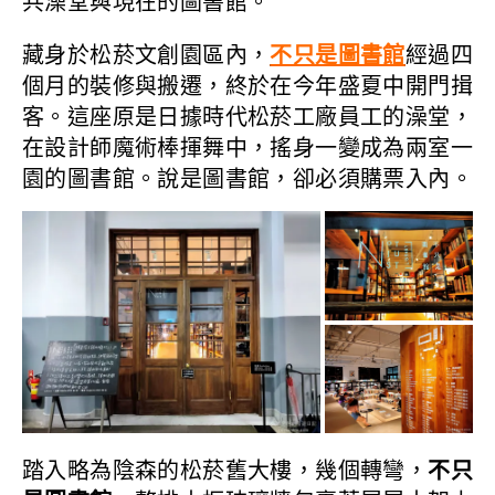
共澡堂與現在的圖書館。
藏身於松菸文創園區內，
不只是圖書館
經過四
個月的裝修與搬遷，終於在今年盛夏中開門揖
客。這座原是日據時代松菸工廠員工的澡堂，
在設計師魔術棒揮舞中，搖身一變成為兩室一
園的圖書館。說是圖書館，卻必須購票入內。
踏入略為陰森的松菸舊大樓，幾個轉彎，
不只