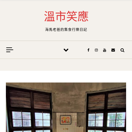
Skip to content
溫市笑應
海馬老爸的集食行樂日記