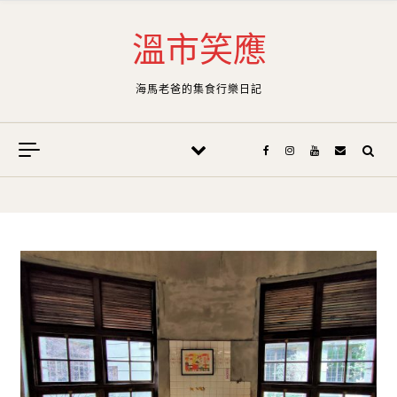
Skip to content
溫市笑應
海馬老爸的集食行樂日記