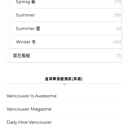
Spring 春
(17)
Summer
(18)
Summer 夏
(4)
Winter 冬
(40)
賞花看樹
(7)
溫哥華旅遊資訊(英語)
Vancouver Is Awesome
Vancouver Magazine
Daily Hive Vancouver