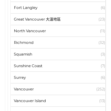
Fort Langley
(6)
Great Vancouver 大溫地區
(23)
North Vancouver
(11)
Richmond
(32)
Squamish
(3)
Sunshine Coast
(7)
Surrey
(6)
Vancouver
(252)
Vancouver Island
(13)