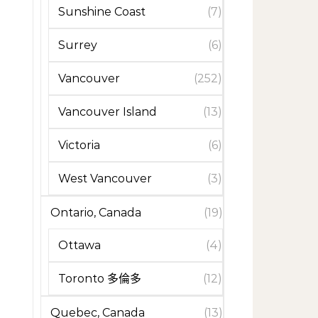
Sunshine Coast
(7)
Surrey
(6)
Vancouver
(252)
Vancouver Island
(13)
Victoria
(6)
West Vancouver
(3)
Ontario, Canada
(19)
Ottawa
(4)
Toronto 多倫多
(12)
Quebec, Canada
(13)