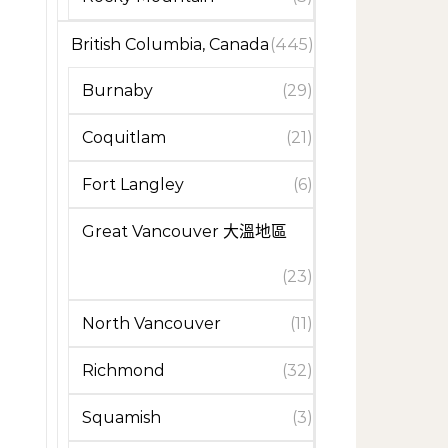
British Columbia, Canada
(445)
Burnaby
(29)
Coquitlam
(21)
Fort Langley
(6)
Great Vancouver 大溫地區
(23)
North Vancouver
(11)
Richmond
(32)
Squamish
(3)