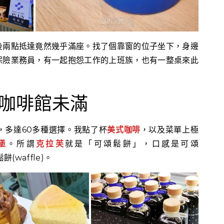
後兩點抵達竟然幾乎滿座。找了個靠窗的位子坐下，身邊
保險業務員，有一起抱怨工作的上班族，也有一整桌來此
咖啡館未滿
，多達60多種選擇。我點了杯
美式咖啡
，以及菜單上極
堡
。所謂
克拉芙
就是「可頌鬆餅」，口感是可頌
餅(waffle)。