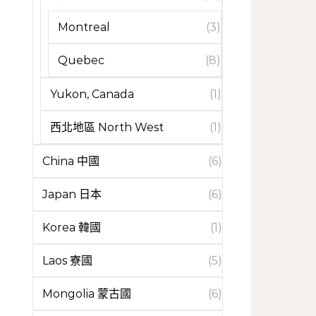
Montreal
(3)
Quebec
(8)
Yukon, Canada
(1)
西北地區 North West
(1)
China 中國
(6)
Japan 日本
(6)
Korea 韓國
(1)
Laos 寮國
(5)
Mongolia 蒙古國
(6)