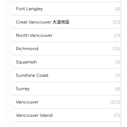
Fort Langley
(6)
Great Vancouver 大溫地區
(23)
North Vancouver
(11)
Richmond
(32)
Squamish
(3)
Sunshine Coast
(7)
Surrey
(6)
Vancouver
(252)
Vancouver Island
(13)