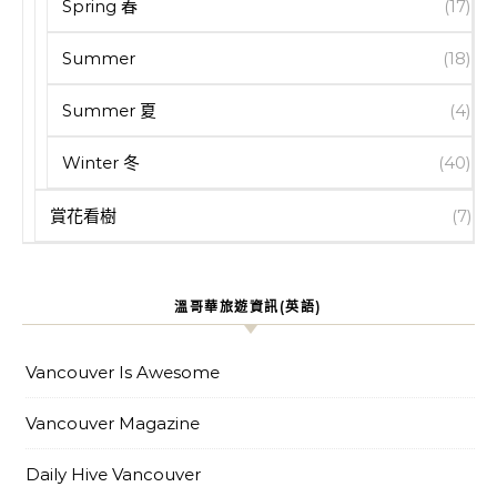
Spring 春
(17)
Summer
(18)
Summer 夏
(4)
Winter 冬
(40)
賞花看樹
(7)
溫哥華旅遊資訊(英語)
Vancouver Is Awesome
Vancouver Magazine
Daily Hive Vancouver