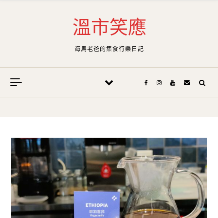
Skip to content
溫市笑應
海馬老爸的集食行樂日記