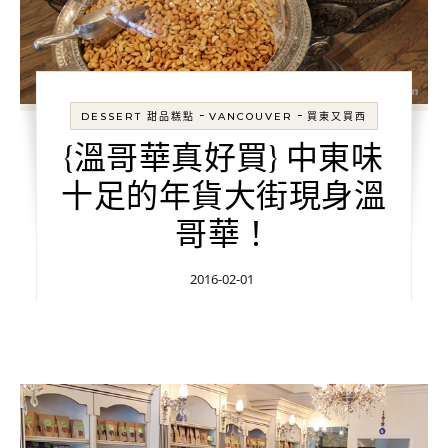
-
-
DESSERT 甜品糕點
VANCOUVER
買東又買西
{溫哥華真好買} 中東味
十足的年貨大街現身溫
哥華！
2016-02-01