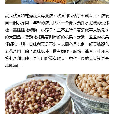
說是核果和乾燥蔬菜專賣店，核果卻是佔了七成以上。店後
面一個小房間，年輕的店員顧著一台像是預拌水泥機的烘烤
機，轟隆隆地轉動；小夥子也三不五時拿著類似華人滾元宵
的大圓盤，費勁地搖晃著剛烤好的核果。走近一盆盆的核果
仔細瞧，嘿，口味還真是不少。以開心果為例，紅黃綠顏色
五花八門，除了原味以外，還有咖哩、麻辣、蜂蜜、哇沙米
等七八種口味；更不用說還有腰果、杏仁、夏威夷豆等更是
琳瑯滿目。