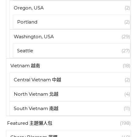
Oregon, USA
(2)
Portland
(2)
Washington, USA
(29)
Seattle
(27)
Vietnam 越南
(18)
Central Vietnam 中越
(2)
North Vietnam 北越
(4)
South Vietnam 南越
(11)
Featured 主題懶人包
(198)