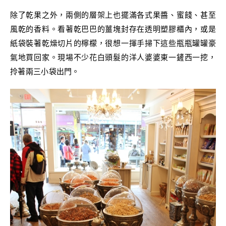
除了乾果之外，兩側的層架上也擺滿各式果醬、蜜餞、甚至
風乾的香料。看著乾巴巴的薑塊封存在透明塑膠櫃內，或是
紙袋裝著乾燥切片的檸檬，很想一揮手掃下這些瓶瓶罐罐豪
氣地買回家。現場不少花白頭髮的洋人婆婆東一鏟西一挖，
拎著兩三小袋出門。