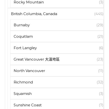
Rocky Mountain
(3)
British Columbia, Canada
(445)
Burnaby
(29)
Coquitlam
(21)
Fort Langley
(6)
Great Vancouver 大溫地區
(23)
North Vancouver
(11)
Richmond
(32)
Squamish
(3)
Sunshine Coast
(7)