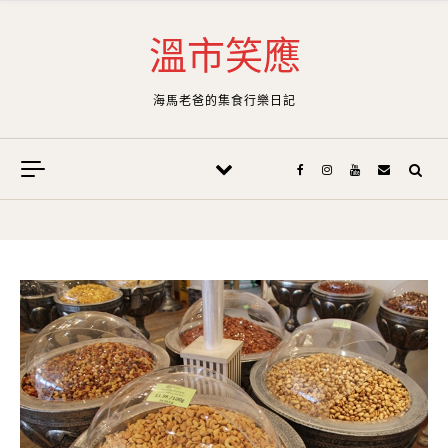
Skip to content
溫市笑應
海馬老爸的集食行樂日記