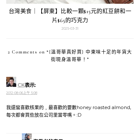
台灣美食｜【屏東】比較一顆$15元的紅豆餅和一
片$65的巧克力
2025-03-31
2 Comments on “
{溫哥華真好買} 中東味十足的年貨大
街現身溫哥華！
”
CK
表示:
2012-08-06上午 5:08
我還蠻喜歡核果的﹐最喜歡的要數honey roasted almond,
每次都會買些放在公司里當零嘴。:D