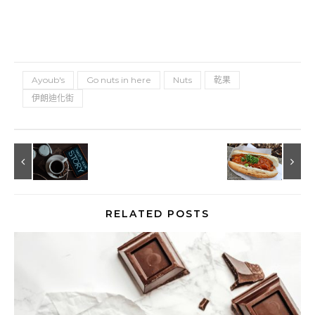
Ayoub's
Go nuts in here
Nuts
乾果
伊朗迪化街
RELATED POSTS