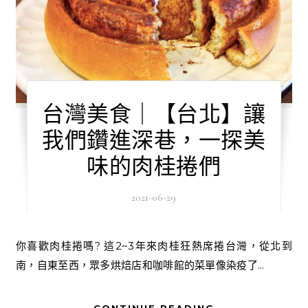
台灣美食｜【台北】讓
我們鑽進深巷，一探美
味的肉桂捲們
2021-06-29
你喜歡肉桂捲嗎? 這2~3年來肉桂狂熱席捲台灣，從北到
南，自東至西，眾多烘焙店和咖啡館的菜單像染疫了...