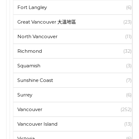
Fort Langley
(6)
Great Vancouver 大溫地區
(23)
North Vancouver
(11)
Richmond
(32)
Squamish
(3)
Sunshine Coast
(7)
Surrey
(6)
Vancouver
(252)
Vancouver Island
(13)
Victoria
(6)