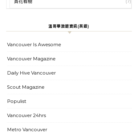
賞花看樹
(7)
溫哥華旅遊資訊(英語)
Vancouver Is Awesome
Vancouver Magazine
Daily Hive Vancouver
Scout Magazine
Populist
Vancouver 24hrs
Metro Vancouver