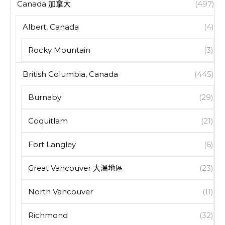
Canada 加拿大
(497)
Albert, Canada
(4)
Rocky Mountain
(3)
British Columbia, Canada
(445)
Burnaby
(29)
Coquitlam
(21)
Fort Langley
(6)
Great Vancouver 大溫地區
(23)
North Vancouver
(11)
Richmond
(32)