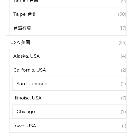
Tainan 台南
(4)
Taipei 台北
(38)
台灣行腳
(17)
USA 美國
(55)
Alaska, USA
(4)
California, USA
(2)
San Francisco
(2)
Illinoise, USA
(7)
Chicago
(7)
Iowa, USA
(1)