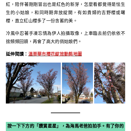
紅，陪伴著剛剛冒出也是紅色的新芽，怎麼看都覺得是怯生
生的小姑娘，和同時期奔放綻開，有如貴婦的吉野櫻或曙
櫻，直立紅山櫻多了一份含蓄的美。
冷風中忍著手凍忘情為伊人拍攝取像，上車臨去前仍依依不
捨頻頻回頭，再會了高大的俏姑娘們。
延伸閱讀：
溫哥華市櫻花綻放動態地圖
按一下下方的「讚賞星星」，為海馬老爸拍拍手。有了你的