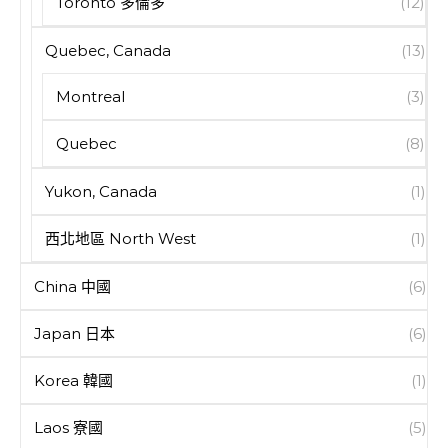
Toronto 多倫多
(12)
Quebec, Canada
(13)
Montreal
(3)
Quebec
(8)
Yukon, Canada
(1)
西北地區 North West
(1)
China 中國
(6)
Japan 日本
(6)
Korea 韓國
(1)
Laos 寮國
(5)