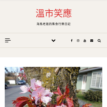
Skip to content
溫市笑應
海馬老爸的集食行樂日記