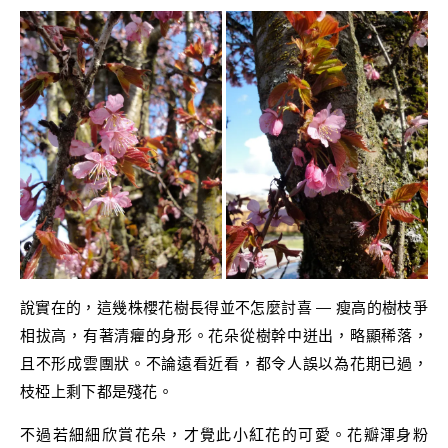
說實在的，這幾株櫻花樹長得並不怎麼討喜 — 瘦高的樹枝爭
相拔高，有著清癯的身形。花朵從樹幹中迸出，略顯稀落，
且不形成雲團狀。不論遠看近看，都令人誤以為花期已過，
枝椏上剩下都是殘花。
不過若細細欣賞花朵，才覺此小紅花的可愛。花瓣渾身粉