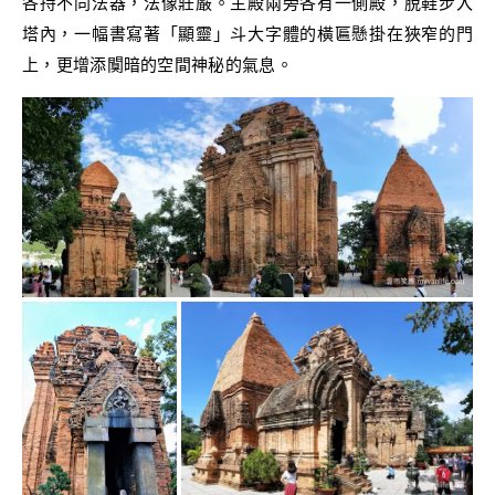
各持不同法器，法像莊嚴。主殿兩旁各有一側殿，脫鞋步入
塔內，一幅書寫著「顯靈」斗大字體的橫匾懸掛在狹窄的門
上，更增添闃暗的空間神秘的氣息。