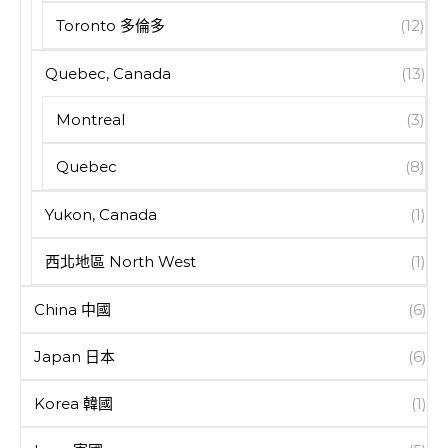
Toronto 多倫多
(12)
Quebec, Canada
(13)
Montreal
(3)
Quebec
(8)
Yukon, Canada
(1)
西北地區 North West
(1)
China 中國
(6)
Japan 日本
(6)
Korea 韓國
(1)