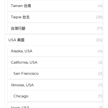
Tainan 台南
(4)
Taipei 台北
(38)
台灣行腳
(17)
USA 美國
(55)
Alaska, USA
(4)
California, USA
(2)
San Francisco
(2)
Illinoise, USA
(7)
Chicago
(7)
Iowa, USA
(1)