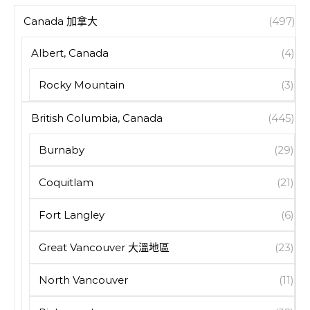
Canada 加拿大
(497)
Albert, Canada
(4)
Rocky Mountain
(3)
British Columbia, Canada
(445)
Burnaby
(29)
Coquitlam
(21)
Fort Langley
(6)
Great Vancouver 大溫地區
(23)
North Vancouver
(11)