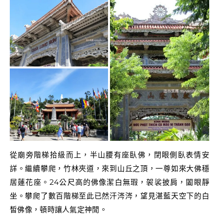
從廟旁階梯拾級而上，半山腰有座臥佛，閉眼側臥表情安
詳。繼續攀爬，竹林夾道，來到山丘之頂，一尊如來大佛穩
居蓮花座。24公尺高的佛像潔白無瑕，袈裟披肩，闔眼靜
坐。攀爬了數百階梯至此已然汗涔涔，望見湛藍天空下的白
皙佛像，頓時讓人氣定神閒。