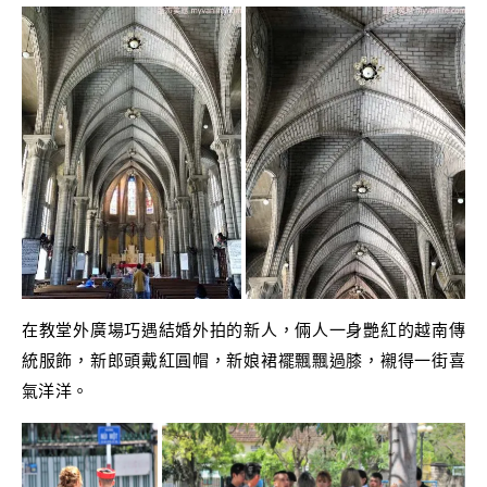
在教堂外廣場巧遇結婚外拍的新人，倆人一身艷紅的越南傳
統服飾，新郎頭戴紅圓帽，新娘裙襬飄飄過膝，襯得一街喜
氣洋洋。