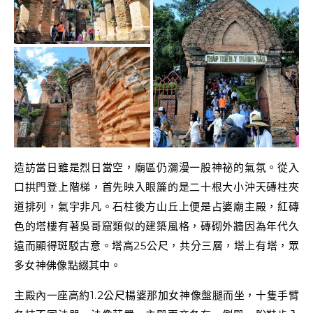
造訪當日雖是烈日當空，廟區仍瀰漫一股神祕的氣氛。從入
口拱門登上階梯，首先映入眼簾的是二十根大小沖天磚柱夾
道排列，氣宇非凡。石柱後方山丘上便是占婆廟主殿，紅磚
色的塔樓有著吳哥窟類似的建築風格，磚砌外牆因為年代久
遠而顯得斑駁古意。塔高25公尺，共分三層，塔上有塔，眾
多女神佛像點綴其中。
主殿內一座高約1.2公尺楊婆那加女神像盤腿而坐，十隻手臂