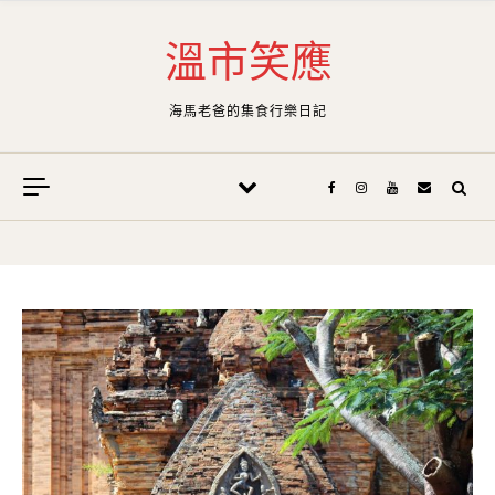
Skip to content
溫市笑應
海馬老爸的集食行樂日記