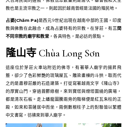
入台灣民間的道教，佛教信眾數量則是居次。基督教和天主
教也是主流宗教之一，則起因於越南曾經是法國的殖民地。
占婆(Chăm Pa)
是西元9世紀出現在越南中部的王國，印度
教與佛教在此融合，成為占婆特有的宗教。在芽莊，有
三間
不同宗教的廟宇和教堂
，各具特色，是必訪的景點。
隆山寺
Chùa Long Sơn
這座位於芽莊火車站附近的佛寺，有著華人廟宇的揚昇飛
簷，卻少了色彩鮮艷的琉璃屋瓦、雕梁畫棟的斗拱，取而代
之的是肅穆莊嚴的石造建築。打從寫著越南文字《隆山寺》
的厚實山門，穿過蓊鬱綠樹，來到寶塔與燈塔圍繞的廣場，
都是清灰石板。走上蟠龍圖騰兩旁的階梯便是紅瓦朱柱的正
殿，如來和菩薩居中而坐，兩側數根柱子上的對聯皆以繁體
中文書寫，彷彿來到華人廟宇。