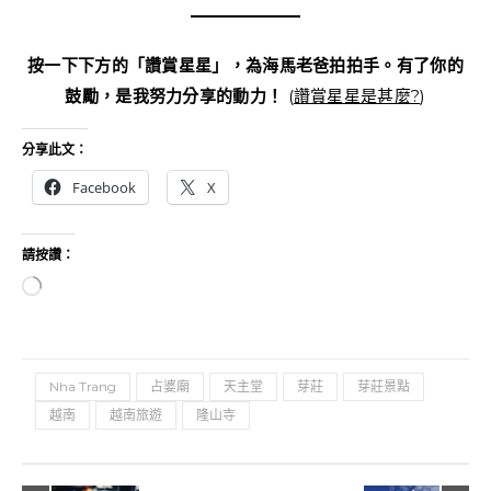
按一下下方的「讚賞星星」，為海馬老爸拍拍手。有了你的
鼓勵，是我努力分享的動力！
(
讚賞星星是甚麼?
)
分享此文：
Facebook
X
請按讚：
正在載入...
Nha Trang
占婆廟
天主堂
芽莊
芽莊景點
越南
越南旅遊
隆山寺