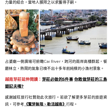
力量的結合，當地人膜拜之以求獲得子嗣。
占婆廟一側廣場可俯瞰Cai River，跨河的兩岸高樓群起，餐
廳林立，熱鬧的氣象已嗅不出十多年前純樸的小漁村景象。
越南芽莊延伸閱讀：
芽莊必做的5件事
你敢做芽莊的三島
遊記夫嗎?
感謝誠旺旅行社贊助此次旅行。若欲了解更多芽莊的旅遊資
訊，可參考
《驚芽無限、勒活越南》
行程。