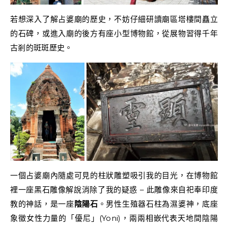
若想深入了解占婆廟的歷史，不妨仔細研讀廟區塔樓間矗立
的石碑，或進入廟的後方有座小型博物館，從展物習得千年
古剎的斑斑歷史。
一個占婆廟內隨處可見的柱狀雕塑吸引我的目光，在博物館
裡一座黑石雕像解說消除了我的疑惑 – 此雕像來自祀奉印度
教的神話，是一座
陰陽石
。男性生殖器石柱為濕婆神，底座
象徵女性力量的「優尼」(Yoni)，兩兩相嵌代表天地間陰陽