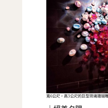
寬6公尺，高3公尺的巨型琉璃珊瑚雕塑 C