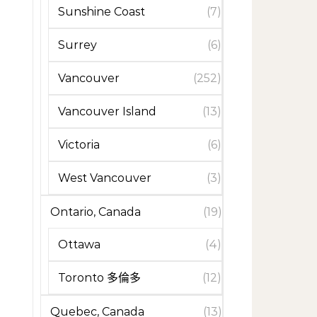
Sunshine Coast
(7)
Surrey
(6)
Vancouver
(252)
Vancouver Island
(13)
Victoria
(6)
West Vancouver
(3)
Ontario, Canada
(19)
Ottawa
(4)
Toronto 多倫多
(12)
Quebec, Canada
(13)