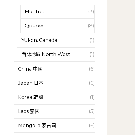
Montreal
(3)
Quebec
(8)
Yukon, Canada
(1)
西北地區 North West
(1)
China 中國
(6)
Japan 日本
(6)
Korea 韓國
(1)
Laos 寮國
(5)
Mongolia 蒙古國
(6)