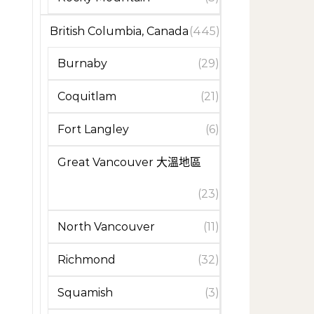
British Columbia, Canada
(445)
Burnaby
(29)
Coquitlam
(21)
Fort Langley
(6)
Great Vancouver 大溫地區
(23)
North Vancouver
(11)
Richmond
(32)
Squamish
(3)