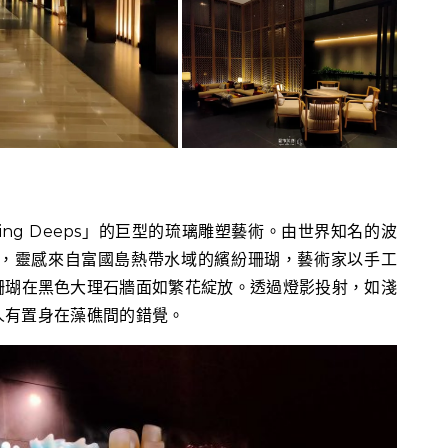
ing Deeps」的巨型的琉璃雕塑藝術。由世界知名的波
，靈感來自富國島熱帶水域的繽紛珊瑚，藝術家以手工
珊瑚在黑色大理石牆面如繁花綻放。透過燈影投射，如淺
人有置身在藻礁間的錯覺。