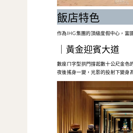
飯店特色
作為IHG集團的頂級度假中心，富
｜黃金迎賓大道
數座ㄇ字型拱門撐起數十公尺金色
夜後搖身一變，光影的投射下變身