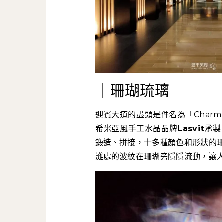
｜珊瑚琉璃
迎賓大道的盡頭是件名為「Charm
希米亞風手工水晶品牌
Lasvit
承製
鍛造、拼接，十多種顏色和形狀的
灘處的波紋在珊瑚旁隱隱流動，讓