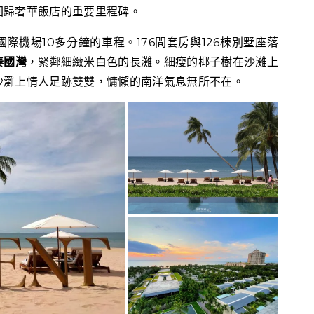
回歸奢華飯店的重要里程碑。
際機場10多分鐘的車程。176間套房與126棟別墅座落
泰國灣
，緊鄰細緻米白色的長灘。細瘦的椰子樹在沙灘上
沙灘上情人足跡雙雙，慵懶的南洋氣息無所不在。