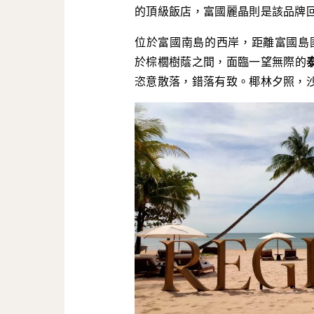
的頂級飯店，富國麗晶則是該品牌
位於富國南島的西岸，距離富國島國
於棕櫚樹蔭之間，面臨一望無際的
恣意散落，錯落有致。椰林夕照，