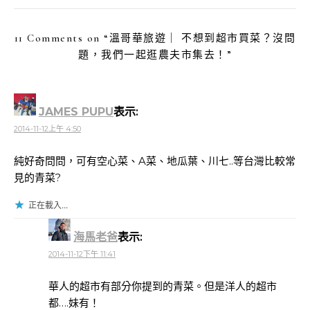
11 Comments on “
溫哥華旅遊｜ 不想到超市買菜？沒問
題，我們一起逛農夫市集去！
”
JAMES PUPU
表示:
2014-11-12上午 4:50
純好奇問問，可有空心菜、A菜、地瓜葉、川七..等台灣比較常
見的青菜?
正在載入...
海馬老爸
表示:
2014-11-12下午 11:41
華人的超市有部分你提到的青菜。但是洋人的超市
都….妹有！