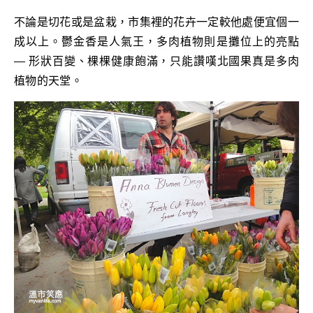
不論是切花或是盆栽，市集裡的花卉一定較他處便宜個一
成以上。鬱金香是人氣王，多肉植物則是攤位上的亮點
— 形狀百變、棵棵健康飽滿，只能讚嘆北國果真是多肉
植物的天堂。