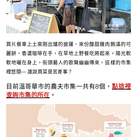
買片餐車上土窯剛出爐的披薩、來份酸甜雞肉飽滿的可
麗餅，香濃咖啡在手，在草地上野餐吃將起來。陽光軟
軟地曬在身上，街頭藝人的歌聲幽幽傳來，這樣的市集
裡悠閒— 誰說買菜是苦差事？
目前溫哥華市的農夫市集一共有8個，
點這裡
查詢市集的所在
。