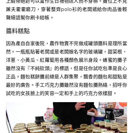
上緞帶絕對可以當作生日禮物送人而不穿梆。攤位上不見
屠夫霍霍磨刀，穿著整齊polo衫的老闆遞給你肉品後輕
聲細語幫你刷卡結帳。
醬料糕點
因為產自自家後院，農作物賣不完做成罐頭醬料是理所當
然。一瓶瓶貼著老闆或是老闆娘名字的玻璃罐，甜菜根、
洋蔥、小黃瓜、紅蘿蔔用各種顏色展示身段。蜂蜜的攤子
雖然沒有『不純砍頭』的標語，但是任你試吃包準是良心
正品。麵包糕餅攤前總是人群集聚，飄香的麵包和甜點是
最好的廣告。手工巧克力攤雖然沒有麵包攤熱絡，招呼你
試吃的女孩臉上的笑容一定和手上的巧克力依樣甜。