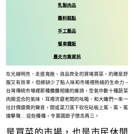
乳製肉品
醬料糕點
手工藝品
餐車攤販
農夫市集資訊
在光線明亮、走道寬敞、貨品齊全的買場買菜，的確是舒
服又有效率，但總缺少了點人味和市場裡熱絡的生命力 –
台灣傳統市場裡那種攤攤相連的擁擠，空氣中數十種蔬菜
肉類混合的氣味，耳裡流竄老闆的吆喝、和大嬸們一來一
往討價還價的聲音，間或菜刀落下砍在砧板上篤、篤、篤
撞擊聲…. 這些種種，令異國遊子懷念再三。
是買菜的市場，也是市民休閒