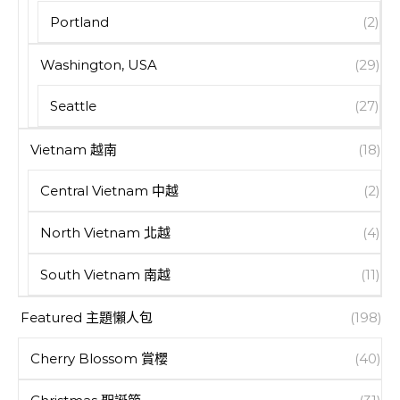
Portland
(2)
Washington, USA
(29)
Seattle
(27)
Vietnam 越南
(18)
Central Vietnam 中越
(2)
North Vietnam 北越
(4)
South Vietnam 南越
(11)
Featured 主題懶人包
(198)
Cherry Blossom 賞櫻
(40)