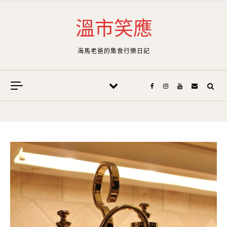
Skip to content
溫市笑應
海馬老爸的集食行樂日記