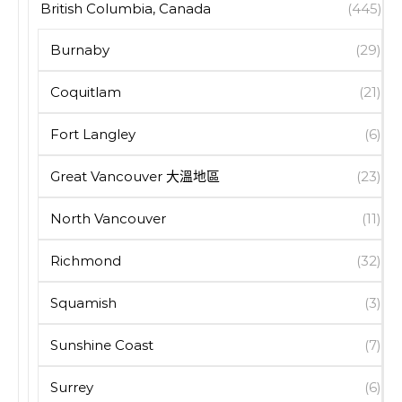
British Columbia, Canada
(445)
Burnaby
(29)
Coquitlam
(21)
Fort Langley
(6)
Great Vancouver 大溫地區
(23)
North Vancouver
(11)
Richmond
(32)
Squamish
(3)
Sunshine Coast
(7)
Surrey
(6)