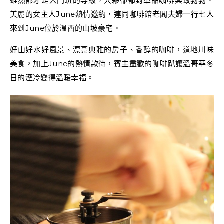
雖然都才是入門班的等級，大夥卻都對單品咖啡興致勃勃。
美麗的女主人June熱情邀約，連同咖啡館老闆夫婦一行七人
來到June位於溫西的山坡豪宅。
好山好水好風景、漂亮典雅的房子、香醇的咖啡，道地川味
美食，加上June的熱情款待，賓主盡歡的咖啡趴讓溫哥華冬
日的溼冷變得溫暖幸福。