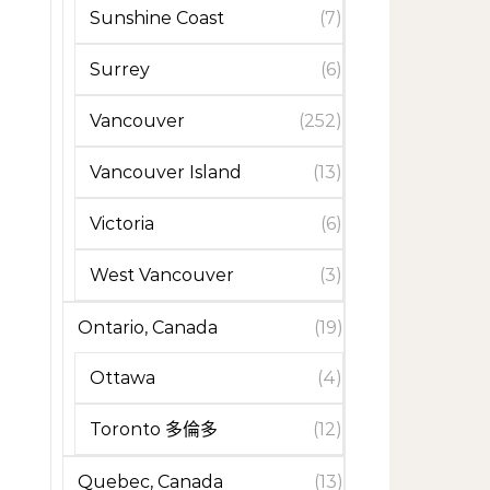
Sunshine Coast
(7)
Surrey
(6)
Vancouver
(252)
Vancouver Island
(13)
Victoria
(6)
West Vancouver
(3)
Ontario, Canada
(19)
Ottawa
(4)
Toronto 多倫多
(12)
Quebec, Canada
(13)