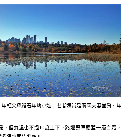
，年輕父母蹓著年幼小娃；老者通常是兩兩夫妻並肩，年
暖，但氣溫也不過10度上下。路邊野草覆蓋一層白霜，
灑多時也無法消融。