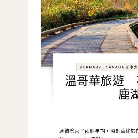
-
BURNABY
CANADA 加拿大
溫哥華旅遊｜
鹿
連續陰雨了兩個星期，溫哥華終於在萬聖節假期放晴。剛好前往Burnaby辦事，結束後前