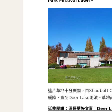
Park Festival Lawn。
這片草地十分廣闊，自Shadbolt Ce
緩降，直至Deer Lake湖濱。
延伸閱讀：
溫哥華好文青｜Deer 