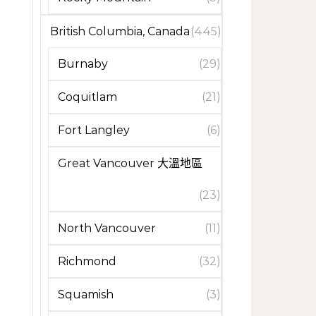
British Columbia, Canada
(445)
Burnaby
(29)
Coquitlam
(21)
Fort Langley
(6)
Great Vancouver 大溫地區
(23)
North Vancouver
(11)
Richmond
(32)
Squamish
(3)