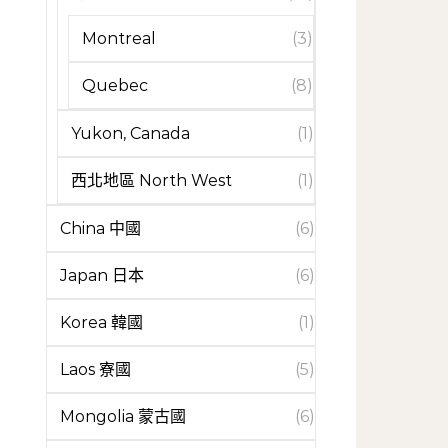
Montreal
(3)
Quebec
(8)
Yukon, Canada
(1)
西北地區 North West
(1)
China 中國
(6)
Japan 日本
(6)
Korea 韓國
(1)
Laos 寮國
(5)
Mongolia 蒙古國
(6)