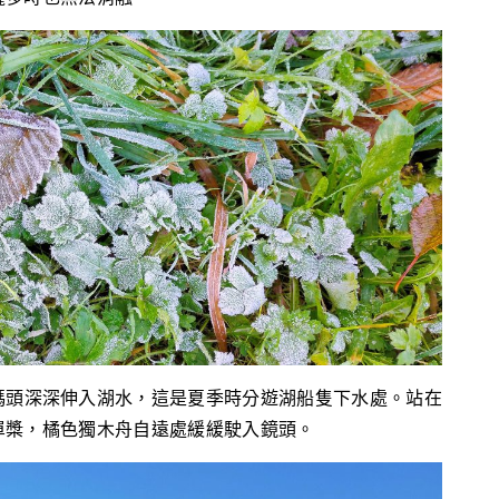
碼頭深深伸入湖水，這是夏季時分遊湖船隻下水處。站在
單槳，橘色獨木舟自遠處緩緩駛入鏡頭。