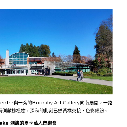
ntre與一旁的Burnaby Art Gallery向南展開，一路
草地兩側數株楓樹，深秋的此刻已然黃橘交接，色彩繽紛。
Lake 湖邊的夏季萬人音樂會