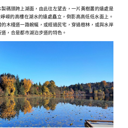
木製碼頭跨上湖面，由此往左望去，一片黃樹叢的遠處是
n附近崢嶸的高樓在湖水的遠處矗立，倒影高高低低水面上。
滑的木棧道一路蜿蜒，或經過民宅，穿過樹林，或與水岸
行道，合是都市湖泊步道的特色。