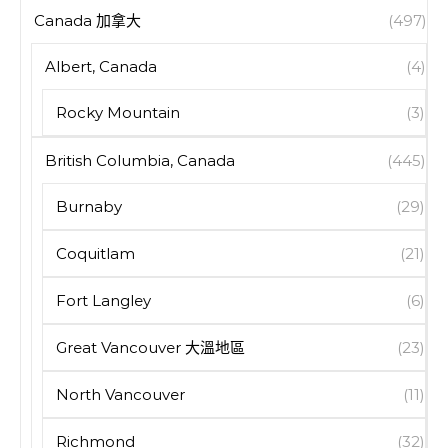
Canada 加拿大
(497)
Albert, Canada
(4)
Rocky Mountain
(3)
British Columbia, Canada
(445)
Burnaby
(29)
Coquitlam
(21)
Fort Langley
(6)
Great Vancouver 大溫地區
(23)
North Vancouver
(11)
Richmond
(32)