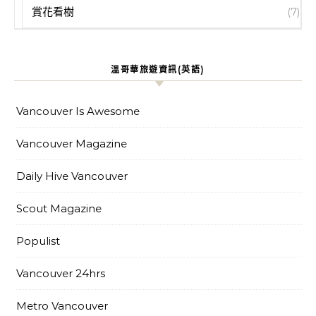
賞花看樹
(7)
溫哥華旅遊資訊(英語)
Vancouver Is Awesome
Vancouver Magazine
Daily Hive Vancouver
Scout Magazine
Populist
Vancouver 24hrs
Metro Vancouver