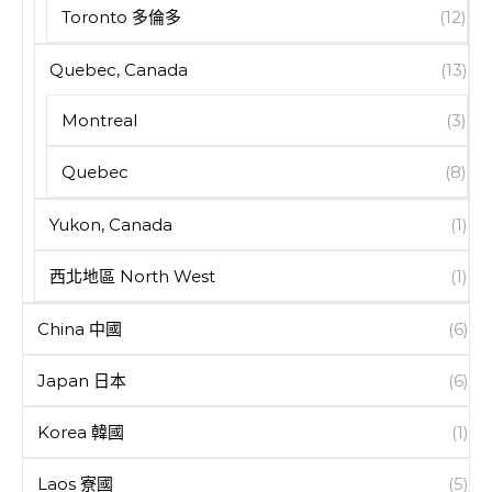
Toronto 多倫多
(12)
Quebec, Canada
(13)
Montreal
(3)
Quebec
(8)
Yukon, Canada
(1)
西北地區 North West
(1)
China 中國
(6)
Japan 日本
(6)
Korea 韓國
(1)
Laos 寮國
(5)