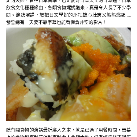
是對夫婦，曾在日本留學，也是愛好日本文化的日本通。日本
飲食文化種種緣由，各類食物娓娓道來，真是令人長了不少學
問。邊聽演講，想把日文學好的那把雄心壯志又熊熊燃起…..
發誓總有一天要不靠字幕也能看懂倉井空的影片！
聽有關食物的演講最折磨人之處，就是已過了用餐時間，螢幕