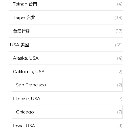
Tainan 台南
(4)
Taipei 台北
(38)
台灣行腳
(17)
USA 美國
(55)
Alaska, USA
(4)
California, USA
(2)
San Francisco
(2)
Illinoise, USA
(7)
Chicago
(7)
Iowa, USA
(1)