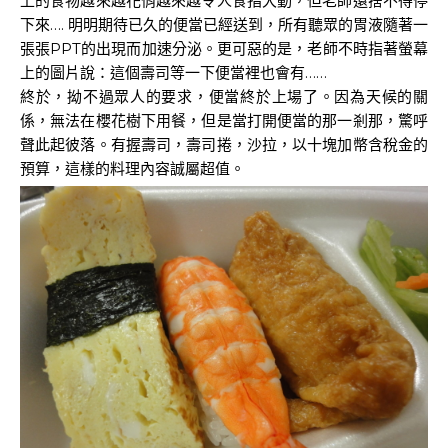
上的食物越來越花俏越來越令人食指大動，但老師還捨不得停
下來…. 明明期待已久的便當已經送到，所有聽眾的胃液隨著一
張張PPT的出現而加速分泌。更可惡的是，老師不時指著螢幕
上的圖片說：這個壽司等一下便當裡也會有……
終於，拗不過眾人的要求，便當終於上場了。因為天候的關
係，無法在櫻花樹下用餐，但是當打開便當的那一剎那，驚呼
聲此起彼落。有握壽司，壽司捲，沙拉，以十塊加幣含稅金的
預算，這樣的料理內容誠屬超值。