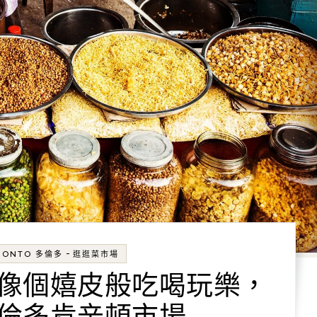
-
RONTO 多倫多
逛逛菜市場
像個嬉皮般吃喝玩樂，
倫多肯辛頓市場