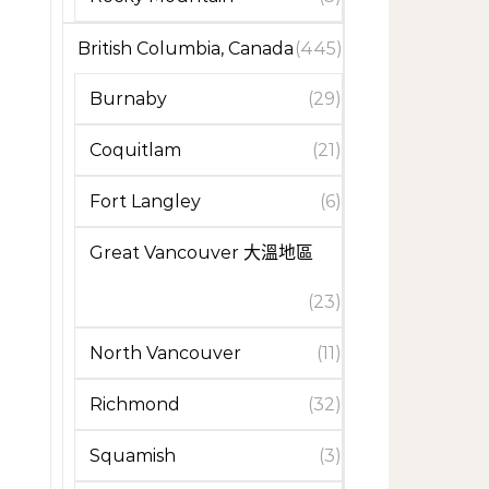
British Columbia, Canada
(445)
Burnaby
(29)
Coquitlam
(21)
Fort Langley
(6)
Great Vancouver 大溫地區
(23)
North Vancouver
(11)
Richmond
(32)
Squamish
(3)