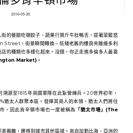
2016-05-30
in Street，街景瞬間轉換 – 低矮老舊的樓房夾雜維多利
商店的種類也多樣化起來。沒錯，你正走進多倫多人最喜
gton Market)
。
溯源至1815年英國軍隊在此紮營練兵。20世界初年，
0%猶太人群聚本區。發揮其商人的本領，猶太人們將住
市，因此肯辛頓市場也一度被稱為
「猶太市場」(The
逐漸搬離，遷移到城市其他區域。來自加勒比海、亞洲的