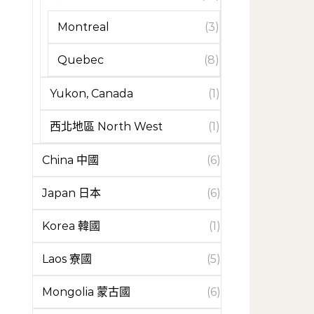
Montreal
(3)
Quebec
(8)
Yukon, Canada
(1)
西北地區 North West
(1)
China 中國
(6)
Japan 日本
(6)
Korea 韓國
(1)
Laos 寮國
(5)
Mongolia 蒙古國
(6)