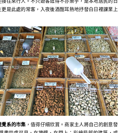
迎接往來行人。不只遊客逛得不亦樂乎，是本地居民的日
生更是此處的常客，入夜後酒酣耳熱地抒發白日裡課業上
視覺系的市集
，值得仔細欣賞。商家主人將自己的創意發
的壁畫四處可見，在牆壁、在門上；彩繪局部的建築，或