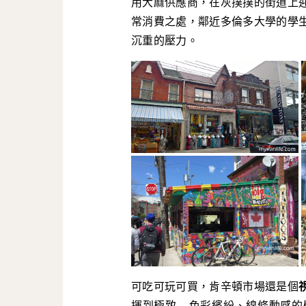
用大麻供應商，在灰撲撲的街道上
常消費之處，鄰近多倫多大學的學
沉重的壓力。
可吃可玩可買，肯辛頓市場還是個
揮到極致 – 色彩繽紛、線條動感