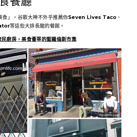
食餐廳
美食」，谷歌大神不外乎推薦你
Seven Lives Taco
、
ator
等這些大排長龍的餐館。
庶民廚房，美食薈萃的聖羅倫斯市集