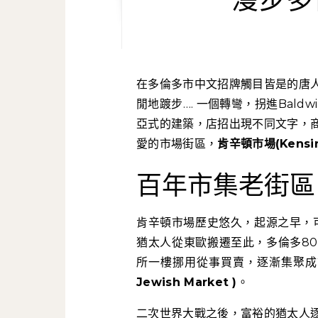
在多倫多市中文招牌觸目皆是的唐人街的餐館吃頓餃子、蔬果行買斤牛肚鴨舌，提著菜籃悠
閒地踱步…. 一個轉彎，拐進Baldw
亞式的建築，店招出現不同文字，
愛的市場街區，
肯辛頓市場(Kensin
百年市集老街區
肯辛頓市場歷史悠久，起源之早，可
猶太人從東歐搬遷至此，多倫多8
所一樓挪用從事買賣，逐漸集聚成
Jewish Market )
。
二次世界大戰之後，富裕的猶太人