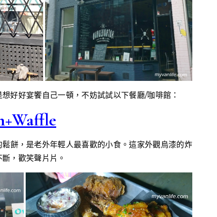
是想好好宴饗自己一頓，不妨試試以下餐廳/咖啡館：
n+Waffle
的鬆餅，是老外年輕人最喜歡的小食。這家外觀烏漆的炸
不斷，歡笑聲片片。