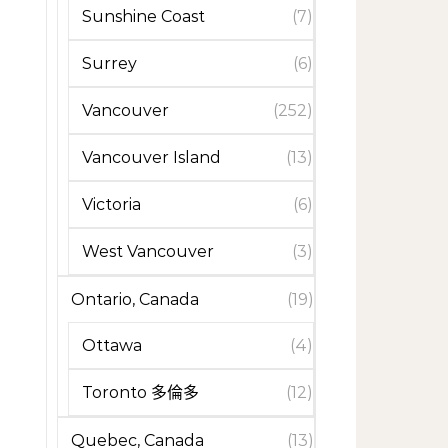
Sunshine Coast
(7)
Surrey
(6)
Vancouver
(252)
Vancouver Island
(13)
Victoria
(6)
West Vancouver
(3)
Ontario, Canada
(19)
Ottawa
(4)
Toronto 多倫多
(12)
Quebec, Canada
(13)