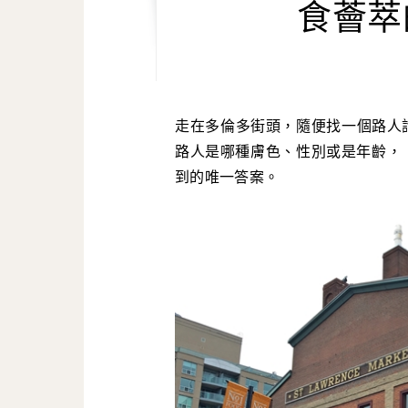
食薈萃
走在多倫多街頭，隨便找一個路人詢問：我肚子 餓了，該上哪裏去打牙祭？無論被詢問的
路人是哪種膚色、性別或是年齡，《聖羅倫
到的唯一答案。