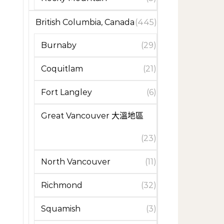
British Columbia, Canada
(445)
Burnaby
(29)
Coquitlam
(21)
Fort Langley
(6)
Great Vancouver 大溫地區
(23)
North Vancouver
(11)
Richmond
(32)
Squamish
(3)