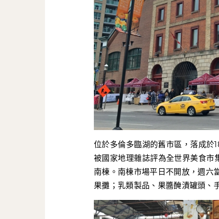
位於多倫多臨湖的舊市區，落成於18
被國家地理雜誌評為全世界美食市集
南棟。南棟市場平日不開放，週六
果攤；乳類製品、果醬醃漬罐頭、