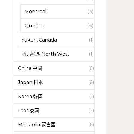
Montreal
(3)
Quebec
(8)
Yukon, Canada
(1)
西北地區 North West
(1)
China 中國
(6)
Japan 日本
(6)
Korea 韓國
(1)
Laos 寮國
(5)
Mongolia 蒙古國
(6)