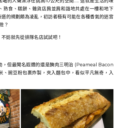
喝的人聲漂浮在挑高10公尺的空間….. 這就是生活的味
、熟食、糕餅、雜貨店肩並肩和諧地共處在一樓和地下
巷道的規劃頗為凌亂，初訪者極有可能在各種香氣的迷宮
險？
，不妨就先從排隊名店試試吧！
最聞名遐邇的還是醃肉三明治 (Peameal Bacon
再以玉米、豌豆粉包裹炸製，夾入麵包中，看似平凡無奇，入