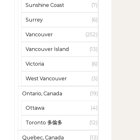
Sunshine Coast
(7)
Surrey
(6)
Vancouver
(252)
Vancouver Island
(13)
Victoria
(6)
West Vancouver
(3)
Ontario, Canada
(19)
Ottawa
(4)
Toronto 多倫多
(12)
Quebec, Canada
(13)