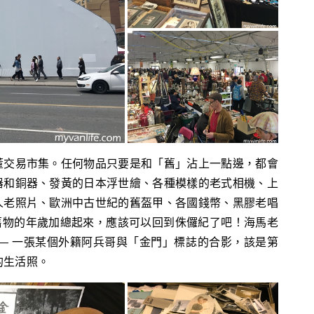
董交易市集。任何物品只要是和「舊」沾上一點邊，都會
器和銅器、發黃的日本浮世繪、各種模樣的老式相機、上
人老照片、歐洲中古世紀的舊盔甲、各國錢幣、黑膠老唱
的舊物的年歲加總起來，應該可以回到侏儸紀了吧！海馬老
— 一張某個外籍阿兵哥與「金門」標誌的合影，該是第
的生活照。