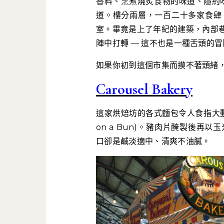
香料、烹煮燒炙食物的味道、隱約吆
道。樓分兩層，一百二十多家食肆
室。畢竟是上了年紀的建築，內部
陣中打轉 — 這不也是一種舌頭的冒
如果你初到這個市集而摸不著頭緒
Carousel Bakery
這家烘焙坊的各式麵包令人食指大動，但
on a Bun)。豬肉片醃製後
口卻是鹹淡適中、清爽不油膩。