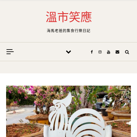
Skip to content
溫市笑應
海馬老爸的集食行樂日記