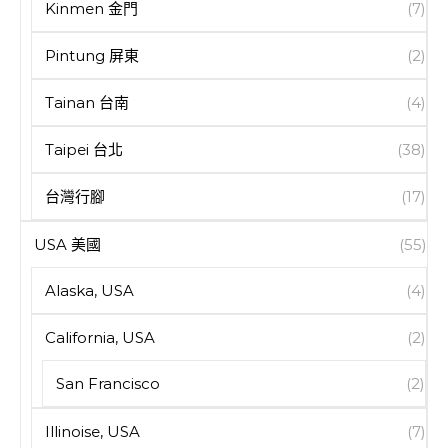
Kinmen 金門
(7)
Pintung 屏東
(2)
Tainan 台南
(4)
Taipei 台北
(38)
台灣行腳
(17)
USA 美國
(55)
Alaska, USA
(4)
California, USA
(2)
San Francisco
(2)
Illinoise, USA
(7)