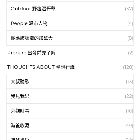
Outdoor 野趣溫哥華
(37)
People 溫市人物
(4)
你應該認識的加拿大
(8)
Prepare 出發前先了解
(2)
THOUGHTS ABOUT 坐想行識
(128)
大叔聽歌
(13)
我見我思
(22)
旁觀時事
(16)
海爸收藏
(49)