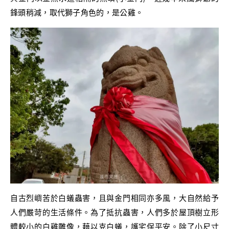
鋒頭稍減，取代獅子角色的，是公雞。
自古烈嶼苦於白蟻蟲害，且與金門相同亦多風，大自然給予
人們嚴苛的生活條件。為了抵抗蟲害，人們多於屋頂樹立形
體較小的白雞雕像，藉以克白蟻，護宅保平安。除了小尺寸