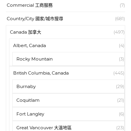
Commercial 工商服務
(7)
Country/City 國家/城市搜尋
(681)
Canada 加拿大
(497)
Albert, Canada
(4)
Rocky Mountain
(3)
British Columbia, Canada
(445)
Burnaby
(29)
Coquitlam
(21)
Fort Langley
(6)
Great Vancouver 大溫地區
(23)