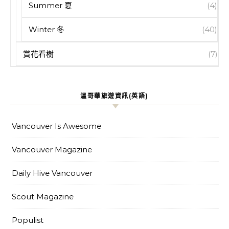
Summer 夏
(4)
Winter 冬
(40)
賞花看樹
(7)
溫哥華旅遊資訊(英語)
Vancouver Is Awesome
Vancouver Magazine
Daily Hive Vancouver
Scout Magazine
Populist