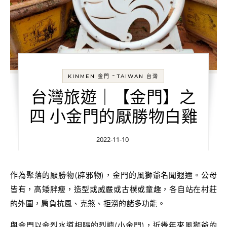
-
KINMEN 金門
TAIWAN 台灣
台灣旅遊｜【金門】之
四 小金門的厭勝物白雞
2022-11-10
作為聚落的厭勝物(辟邪物)，金門的風獅爺名聞遐邇。公母
皆有，高矮胖瘦，造型或威嚴或古樸或童趣，各自站在村莊
的外圍，肩負抗風、克煞、拒澇的諸多功能。
與金門以金烈水道相隔的烈嶼(小金門)，近幾年來風獅爺的