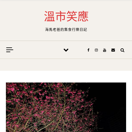
Skip to content
溫市笑應
海馬老爸的集食行樂日記