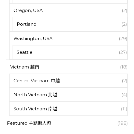
Oregon, USA
(2)
Portland
(2)
Washington, USA
(29)
Seattle
(27)
Vietnam 越南
(18)
Central Vietnam 中越
(2)
North Vietnam 北越
(4)
South Vietnam 南越
(11)
Featured 主題懶人包
(198)