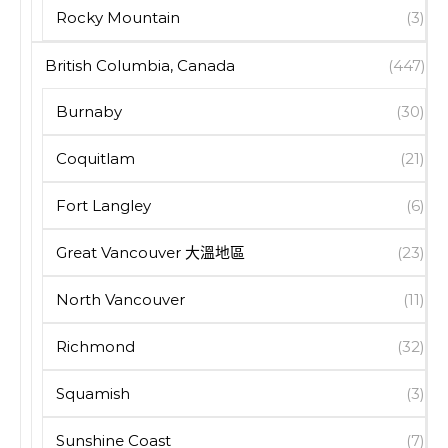
Rocky Mountain
(3)
British Columbia, Canada
(447)
Burnaby
(30)
Coquitlam
(21)
Fort Langley
(6)
Great Vancouver 大溫地區
(23)
North Vancouver
(11)
Richmond
(32)
Squamish
(3)
Sunshine Coast
(7)