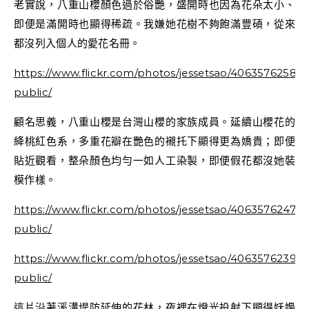
老實說，八重山櫻顏色過於俗艷，盛開時也因為花朵太小、
即便是滿開時也顯得稀疏。我嫌她花樹不夠飽滿豐碩，從來
都沒列入個人的愛花名冊。
https://www.flickr.com/photos/jessetsao/40635762581/
public/
顧名思義，八重山櫻是台灣山櫻的家族成員。延續山櫻花的
絳桃紅色系，多重花瓣在艷色的襯托下顯得更為嬌貴；即便
貼近觀看，整朵顏色均勻一如人工染製，即便假花都沒她裝
模作樣。
https://www.flickr.com/photos/jessetsao/40635762471/
public/
https://www.flickr.com/photos/jessetsao/40635762391/
public/
這片沿著溪溝堤防延伸的花林，夜裡在燈光投射下顯得妖嬝